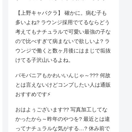
【上野キャバクラ】 確かに。病む子も
多いよね? ラウンジ採用でてるならどう
考えてもナチュラルで可愛い最強の子な
ので比べすぎて病まないで欲しいよ? ラ
ウンジで働くと数ヶ月後にはまじで垢抜
けてる子沢山いるよね。
パモバニアもかわいいんじゃ～??? 何故
とは言えないけどコンプしたい人は通販
おすすめです⚡️
おはよぅございます?? 写真加工してな
かったから～昨年のやつを? 最近とは違
ってナチュラルな気がする…? 休み前で