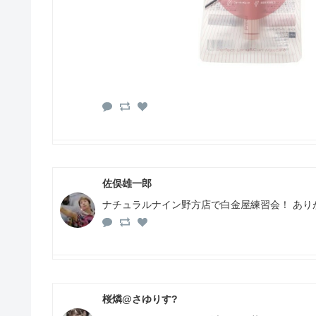
佐俣雄一郎
ナチュラルナイン野方店で白金屋練習会！ あり
桜燐@さゆりす?