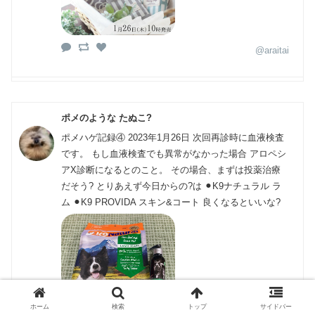
@araitai
ポメのような たぬこ?
ポメハゲ記録④ 2023年1月26日 次回再診時に血液検査
です。 もし血液検査でも異常がなかった場合 アロペシ
アX診断になるとのこと。 その場合、まずは投薬治療
だそう? とりあえず今日からの?は ⚫︎K9ナチュラル ラ
ム ⚫︎K9 PROVIDA スキン&コート 良くなるといいな?
ホーム
検索
トップ
サイドバー