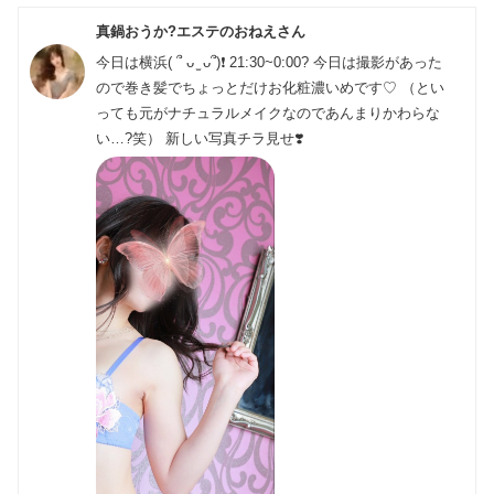
真鍋おうか?エステのおねえさん
今日は横浜( ՞ ᴗ ̫ ᴗ՞)❗️ 21:30~0:00? 今日は撮影があった
ので巻き髪でちょっとだけお化粧濃いめです♡ （とい
っても元がナチュラルメイクなのであんまりかわらな
い…?笑） 新しい写真チラ見せ❣️