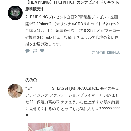
【HEMPKING】THCH/HHCP カンナビノイドリキッド/
原料販売中
?HEMPKINGプレゼント企画? ?新製品プレゼント企画
開催? ?Prince? 【オリジナルCRDリキッド】 5名様へ?
ご購入は↓↓ 【.】 応募条件⏰ 2/10 23:59〆 ✅フォロー
✅投稿をRT &レビュー投稿 ナチュラルで心地の良い体
感をお届け致します。
@hemp_king420
ⓔⓡⓘ
*☼*――――― STLASSH()様 ?PAUL&JOE モイスチュ
アライジング ファンデーションプライマー01 頂きまし
た??´- 保湿力高め♡ ナチュラルな仕上がりで 肌を綺麗
に見せてくれるので とってもお気に入り☺️? ????? ???
❤︎"