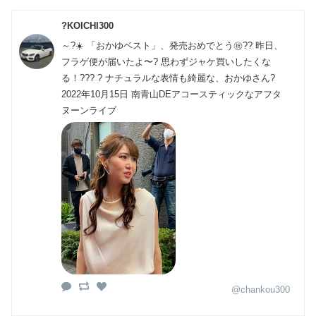
?KOICHI300
～?☀️ 「おかゆベスト」、発売おめでとう㊗️?? 昨日、
フラゲ便が届いたよ〜? 思わずジャケ買いしたくな
る！??? ? ナチュラルな表情も綺麗な、おかゆさん?
2022年10月15日 南青山DEアコースティックなアフタ
ヌーンライブ
@chankou300