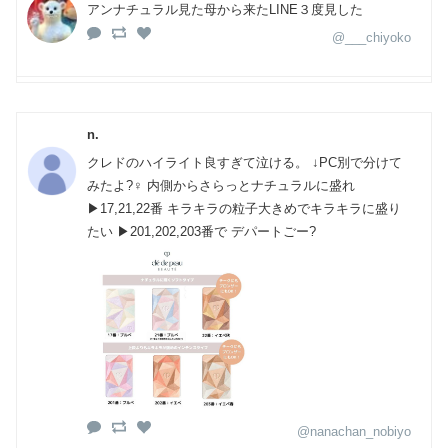
アンナチュラル見た母から来たLINE３度見した
@___chiyoko
n.
クレドのハイライト良すぎて泣ける。 ↓PC別で分けて
みたよ?‍♀️ 内側からさらっとナチュラルに盛れ
▶︎17,21,22番 キラキラの粒子大きめでキラキラに盛り
たい ▶︎201,202,203番で デパートごー?
@nanachan_nobiyo