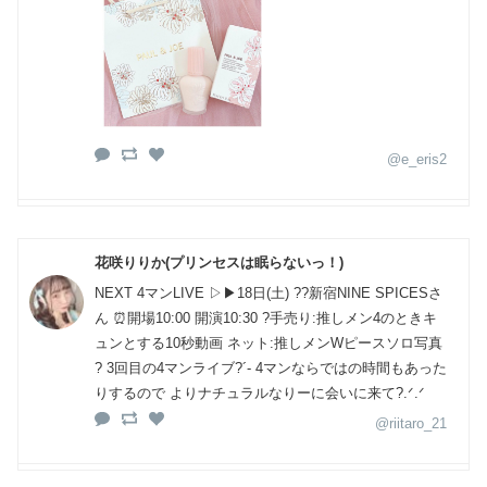
@e_eris2
花咲りりか(プリンセスは眠らないっ！)
NEXT 4マンLIVE ▷▶18日(土) ??新宿NINE SPICESさ
ん ⏰開場10:00 開演10:30 ?手売り:推しメン4のときキ
ュンとする10秒動画 ネット:推しメンWピースソロ写真
? 3回目の4マンライブ?´- 4マンならではの時間もあった
りするので よりナチュラルなりーに会いに来て?.ᐟ.ᐟ
@riitaro_21