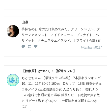
山灘
手持ちの石 緑のだけ集めてみた。グリーンベリル、グ
リーンアメジスト、アイドクレース、プレナイト、ペ
リドット、ナチュラルエメラルド、ネフライト合計7石
@tatibana0117
【秋葉原】はついく！【派遣リフレ】
ちとせちゃん 【最強クラスS∞級】 ?本指名ランキング
10、11、12月1⃣位? 160㎝ Dカップ 18歳 細身ナチュ
ラルメイク?王道清楚美少女 人当たり良く、擦れナシ
いい意味で普通の魅力満載 延長リピート絶賛の声多数
✨ リピート数えげつない… 一度味わえば即やみつき
に?