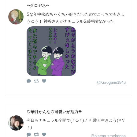
⚰️クロガネ⚰️
Sな年中松めちゃくちゃ好きだったのでこっちでもきょ
うゆう！ 神谷さんがナチュラルS感半端なかった
@Kurogane1945
♡華月かんな♡可愛いが活力❤
今日もナチュラル全開で(〃ω〃)ノ 可愛く生きよう(〃∇
〃)
@nisemusmekanna