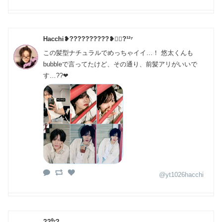
Hacchi❥??????????❥유⃝?¹²⁷
この髪型ナチュラルでめっちゃイイ…！ 悠太くんも
bubbleで言ってたけど、その通り、前髪アリがいいで
す…??❤
@yt1026hacchi
??⁰⁷?