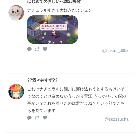
はじめてのおしいべ2023失敗
ナチュラルすぎて大好きだよジュン
@nhkrm_0852
??酒々井すず??
これはナチュラルに細川に溶け込もうとするもけいそ
うなのでとけ込めないうっかり青江 うっかりって僕の
事かい？これを着せたのは君だよね？という顔でこち
らを見ています
@suzzzucha