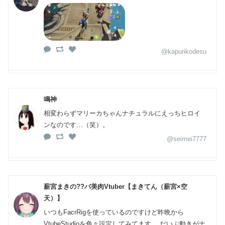
@kapurikodesu
鳴神
相変わらずマリーカちゃんナチュラルにえっちヒロイ
ンなのです…（笑）。
@seimei7777
薪宮まきの??バ美肉Vtuber【まきてん（薪宮×空
天）】
いつもFacrRigを使っているのですけど昨晩から
VtubeStudioを色々設定してみてます。 だいぶ動きがナ