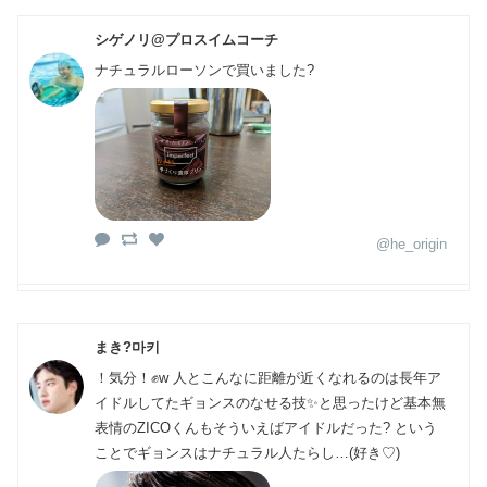
シゲノリ@プロスイムコーチ
ナチュラルローソンで買いました?
@he_origin
まき?마키
！気分！✊w 人とこんなに距離が近くなれるのは長年ア
イドルしてたギョンスのなせる技✨と思ったけど基本無
表情のZICOくんもそういえばアイドルだった? という
ことでギョンスはナチュラル人たらし…(好き♡)