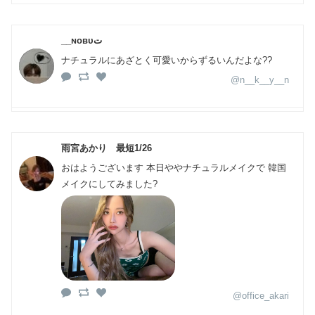
__ɴᴏʙᴜت
ナチュラルにあざとく可愛いからずるいんだよな??
@n__k__y__n
雨宮あかり 最短1/26
おはようございます 本日ややナチュラルメイクで 韓国
メイクにしてみました?
@office_akari