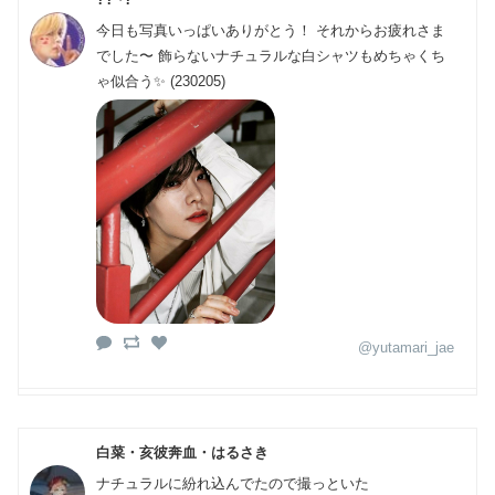
今日も写真いっぱいありがとう！ それからお疲れさま
でした〜 飾らないナチュラルな白シャツもめちゃくち
ゃ似合う✨ (230205)
@yutamari_jae
白菜・亥彼奔血・はるさき
ナチュラルに紛れ込んでたので撮っといた