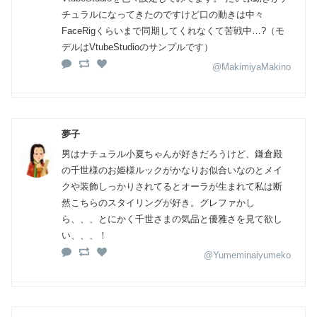
チュラルになってきたのですけど口の動きは中々
FaceRigくらいまで同期してくれなくて苦戦中…?（モ
デルはVtubeStudioのサンプルです）
@MakimiyaMakino
夢子
男はナチュラル小夏ちゃんが好きだろうけど、鎌倉殿
の千世様のお姫様ルックがかなりお似合いなのとメイ
クや装飾しっかりされてるとオーラが生まれて私は断
然こちらのスタイリングが好き。グレファかし
ら、、、とにかく千世さまの気品と優雅さを見て欲し
い、、、！
@Yumeminaiyumeko