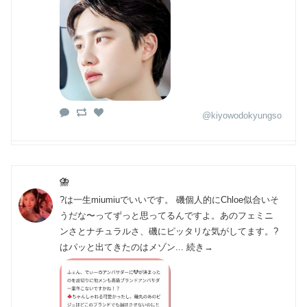
@kiyowodokyungso
⛈️
?は一生miumiuでいいです。 磯個人的にChloe似合いそ
うだな〜ってずっと思ってるんですよ。あのフェミニ
ンさとナチュラルさ、磯にピッタリな気がしてます。?
はパッと出てきたのはメゾン... 続き→