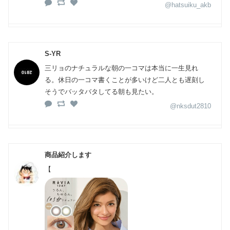
@hatsuiku_akb
S-YR
三リョのナチュラルな朝の一コマは本当に一生見れ
る。休日の一コマ書くことが多いけど二人とも遅刻し
そうでバッタバタしてる朝も見たい。
@nksdut2810
商品紹介します
【