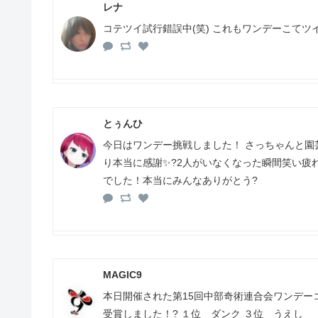
レナ
コテツイ試行錯誤中(笑) これもワンデーこてツイ
とぅんひ
今日はワンデー挑戦しました！ さっちゃんと園
り本当に感謝✨?2人がいなくなった瞬間笑い疲
でした！本当にみんなありがとう?
MAGIC9
本日開催された第15回中部奇術連合会ワンデー
受賞しました！? １位 ダンク ３位 うえし