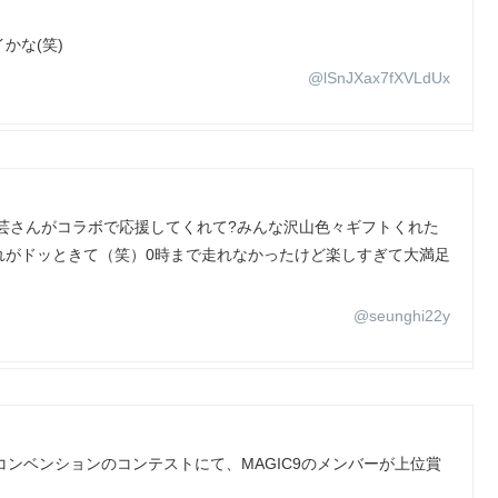
かな(笑)
@lSnJXax7fXVLdUx
芸さんがコラボで応援してくれて?みんな沢山色々ギフトくれた
れがドッときて（笑）0時まで走れなかったけど楽しすぎて大満足
@seunghi22y
コンベンションのコンテストにて、MAGIC9のメンバーが上位賞