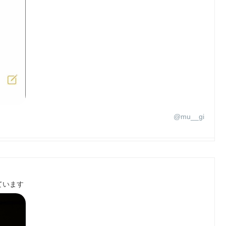
@mu__gi
ています