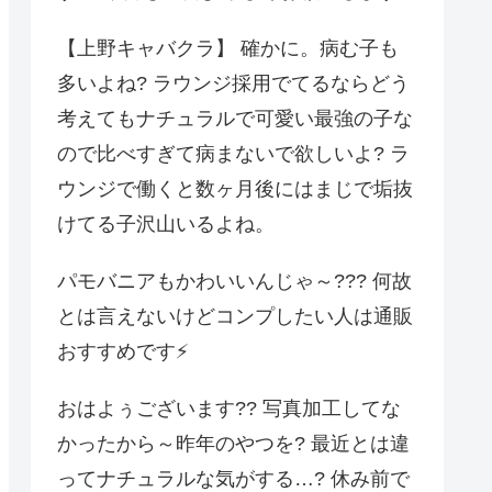
【上野キャバクラ】 確かに。病む子も
多いよね? ラウンジ採用でてるならどう
考えてもナチュラルで可愛い最強の子な
ので比べすぎて病まないで欲しいよ? ラ
ウンジで働くと数ヶ月後にはまじで垢抜
けてる子沢山いるよね。
パモバニアもかわいいんじゃ～??? 何故
とは言えないけどコンプしたい人は通販
おすすめです⚡️
おはよぅございます?? 写真加工してな
かったから～昨年のやつを? 最近とは違
ってナチュラルな気がする…? 休み前で