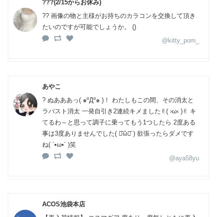
???(2/15からお休み)
?? 画像の物と主様がお持ちのカラコンを交換して頂き
たいのですが可能でしょうか。 ()
@kitty_pom_
あやこ
? ぬあああっ( ๑ºДº๑ )！ わたしもこの間、その消太と
ラバスト消太 一発自引き2連続キメました✌︎( ›ω‹ )✌︎ キ
てるわ～と思って調子に乗ってもう1つしたら 2度ある
事は3度ありませんでした( ･᷅ὢ･᷄ ) 欲張ったらダメです
ね( ´•ω•` )笑
@aya58yu
ACOS池袋本店