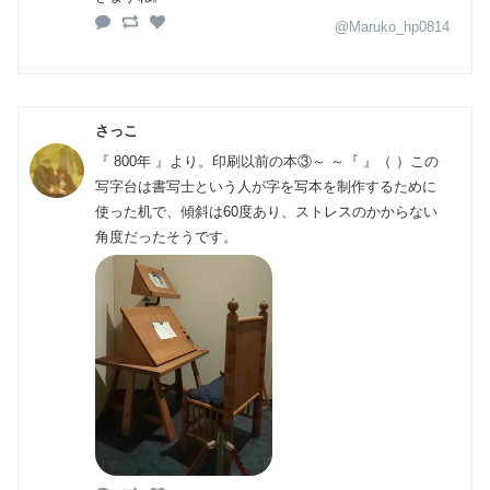
@Maruko_hp0814
さっこ
『 800年 』より。印刷以前の本③～ ～『 』（ ）この
写字台は書写士という人が字を写本を制作するために
使った机で、傾斜は60度あり、ストレスのかからない
角度だったそうです。