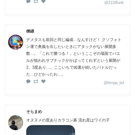
@2119funk
楝縹
デメタスも前回と同じ編成…なんすけど！ クソフォト
ン運で奥義を出したいときにアタックがない展開多
数…。「これで勝つる！」というここぞの場面でバエ
ルが狙われサブナックがかばってくれずという展開が
2、3度あり…。ここいちで凶運が続いたバトルだっ
た…ひどかったわ…。
@ttmpp_bd
そらまめ
オヌヌメの度ありカラコン募 流れ星はワイの子