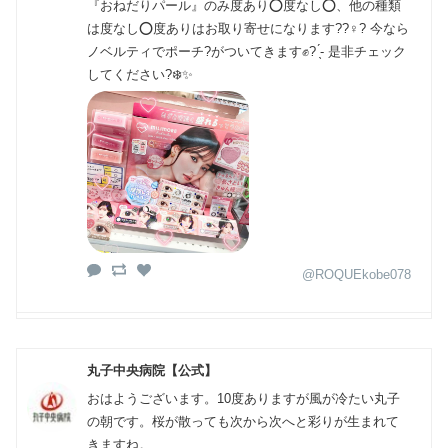
『おねだりパール』のみ度あり⭕️度なし⭕️、他の種類
は度なし⭕️度ありはお取り寄せになります??‍♀️? 今なら
ノベルティでポーチ?がついてきます✊? ̖́- 是非チェック
してください?‍❄️✨
@ROQUEkobe078
丸子中央病院【公式】
おはようございます。10度ありますが風が冷たい丸子
の朝です。桜が散っても次から次へと彩りが生まれて
きますね。