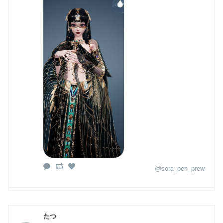
@sora_pen_prew
たつ