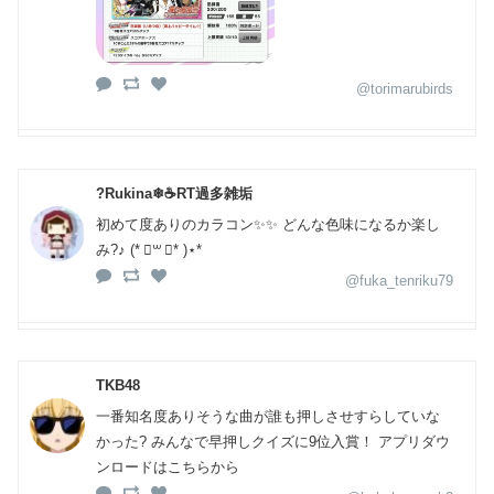
@torimarubirds
?Rukina❄☕RT過多雑垢
初めて度ありのカラコン✨✨⁡ ⁡どんな色味になるか楽し
み?♪ (* ॑꒳ ॑* )⋆* ⁡ ⁡
@fuka_tenriku79
TKB48
一番知名度ありそうな曲が誰も押しさせすらしていな
かった? みんなで早押しクイズに9位入賞！ アプリダウ
ンロードはこちらから