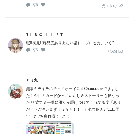
@u_Kay_v2
☦︎︎ ∟ ∪ ⊂ ! ∟ ∟ ∧ ☦︎︎
暇!!初見!!難易度ありえない話し!! プロセカ、いく?
@A5Ho8
とり丸
無事キラキラのチャイボーイGet Chuuuuu☆できまし
た！今回のカードかっこいいし＆ストーリーも良かっ
た?? 協力者一覧に誰かが駆けつけてくれてる度「あり
がどうございまずううぅぅ！！」と心で叫んだ11日間
でした?お疲れ様でした！