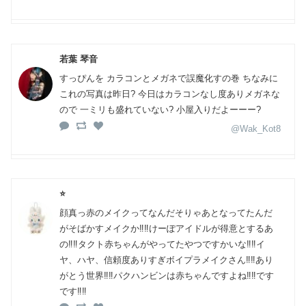
若葉 琴音
すっぴんを カラコンとメガネで誤魔化すの巻 ちなみに
これの写真は昨日? 今日はカラコンなし度ありメガネな
ので 一ミリも盛れていない? 小屋入りだよーーー?
@Wak_Kot8
⭐️
顔真っ赤のメイクってなんだそりゃあとなってたんだ
がそばかすメイクか‼️‼️けーぽアイドルが得意とするあ
の‼️‼️タクト赤ちゃんがやってたやつですかいな‼️‼️イ
ヤ、ハヤ、信頼度ありすぎボイプラメイクさん‼️‼️あり
がとう世界‼️‼️パクハンビンは赤ちゃんですよね‼️‼️です
です‼️‼️