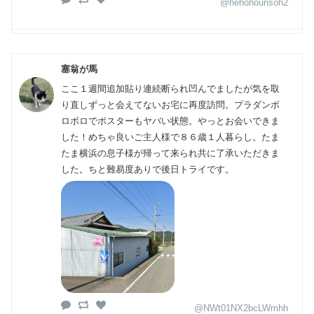
@hehohounsoh2
塞翁が馬
ここ１週間追加貼り連続断られ凹んでましたが気を取
り直しずっと会えてないお宅に再度訪問。プラダンボ
ロボロでポスターもヤバい状態。やっとお会いできま
した！めちゃ良いご主人様で８６歳１人暮らし。たま
たま横浜の息子様が帰って来られ共に了承いただきま
した。ちと難易度ありで後日トライです。
@NWt01NX2bcLWmhh