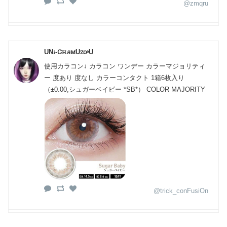
@zmqru
UNꭵ-ᏣꮋꭿꮇUꮓꭴU
使用カラコン↓ カラコン ワンデー カラーマジョリティ
ー 度あり 度なし カラーコンタクト 1箱6枚入り
（±0.00,シュガーベイビー *SB*） COLOR MAJORITY
@trick_conFusiOn