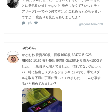
とに発色良い奴じゃないと 発色しなくて? いつもティ
アリーグレーてやつ何ですけど これめちゃめちゃ良い
ですよ！ 度ありも見たらありましたよ?
@ageasitoriko28
ぶためん。
かどおわ 投資200枚 回収1682枚 6247G BIG23
REG10 1/189 青7 49% 優遇BIGは2度あり両方+100Gで
した。 …店員さん増えてました。 慣れてないのかホッ
パー時に払出しメダルをジョッキにいれて、手でメダ
ルを取り下皿に丁寧に置いてくれました。 こんな事す
るひと初めてみました?