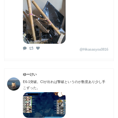
@Hikasasyou0816
ゆーけい
E6-1突破。CIが出れば撃破というのが数度あり少し手
こずった。