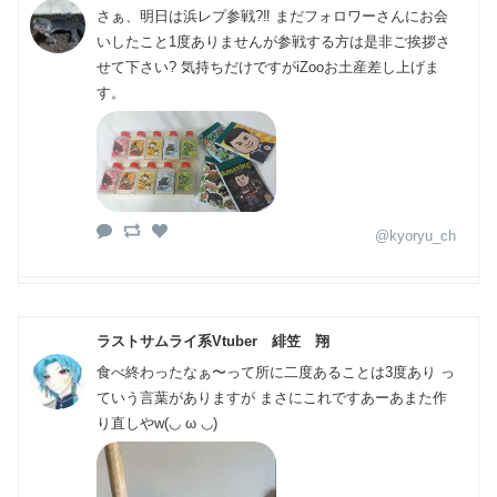
さぁ、明日は浜レプ参戦?‼️ まだフォロワーさんにお会
いしたこと1度ありませんが参戦する方は是非ご挨拶さ
せて下さい? 気持ちだけですがiZooお土産差し上げま
す。
@kyoryu_ch
ラストサムライ系Vtuber 緋笠 翔
食べ終わったなぁ〜って所に二度あることは3度あり っ
ていう言葉がありますが まさにこれですあーあまた作
り直しやw(⁠◡⁠ ⁠ω⁠ ⁠◡⁠)