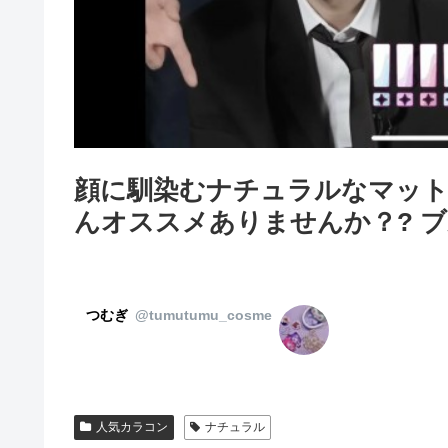
顔に馴染むナチュラルなマッ
んオススメありませんか？? 
つむぎ
@tumutumu_cosme
人気カラコン
ナチュラル