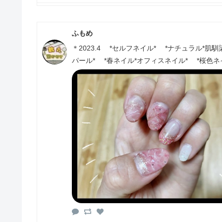
ふもめ
＊2023.4 *セルフネイル* *ナチュラル*肌
パール* *春ネイル*オフィスネイル* *桜色ネ