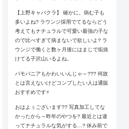
【上野キャバクラ】 確かに。病む子も
多いよね? ラウンジ採用でてるならどう
考えてもナチュラルで可愛い最強の子な
ので比べすぎて病まないで欲しいよ? ラ
ウンジで働くと数ヶ月後にはまじで垢抜
けてる子沢山いるよね。
パモバニアもかわいいんじゃ～??? 何故
とは言えないけどコンプしたい人は通販
おすすめです⚡️
おはよぅございます?? 写真加工してな
かったから～昨年のやつを? 最近とは違
ってナチュラルな気がする…? 休み前で