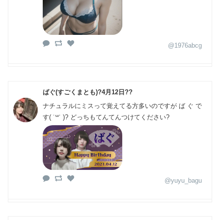
@1976abcg
ばぐ(すごくまとも)?4月12日??
ナチュラルにミスって覚えてる方多いのですが ば ぐ で
す( ˙꒳​˙ )? どっちもてんてんつけてください?
@yuyu_bagu