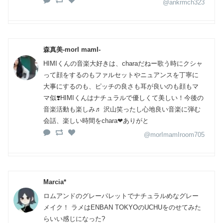
@ankrmch323
森真美-morI mamI-
HIMIくんの音楽大好きは、charaだねー歌う時にクシャ
って顔をするのもファルセットやニュアンスを丁寧に
大事にするのも、ピッチの良さも耳が良いのも顔もマ
マ似❣️HIMIくんはナチュラルで優しくて美しい！今後の
音楽活動も楽しみ♬ 沢山笑ったし心地良い音楽に弾む
会話、楽しい時間をchara❤︎ありがと
@morImamIroom705
Marcia*
ロムアンドのグレーパレットでナチュラルめなグレー
メイク！ ラメはENBAN TOKYOのUCHUをのせてみた
らいい感じになった?