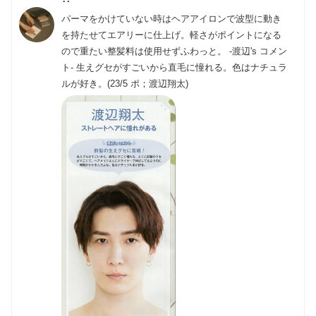
パーマをかけていない時はヘアアイロンで波型に動き
を持たせてエアリーに仕上げ。軽さがポイントになる
ので重たい整髪料は使用せずふわっと。 -渡辺's コメン
ト- 生えグセがすごいから直毛に憧れる。色はナチュラ
ルが好き。(23/5 ポ；渡辺翔太)