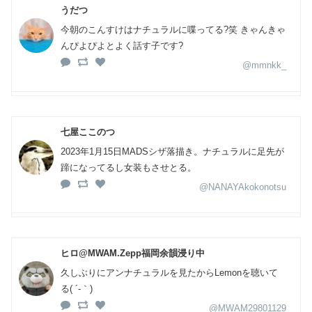
うだつ
今朝のこんすけはナチュラルに喋ってる?笑 きゃんきゃ
んぴよぴよとよく話す子です?
@mmnkk_
七屋ここのつ
2023年1月15日MADSシザ落描き。ナチュラルに足先が
蹄になってるし女装もさせとる。
@NANAYAkokonotsu
ヒロ@MWAM.Zepp福岡余韻浸り中
久しぶりにアンナチュラルを見たからLemonを聴いて
る( ´-｀)
@MWAM29801129