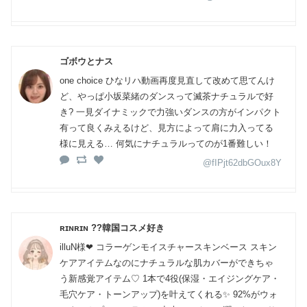
ゴボウとナス
one choice ひなリハ動画再度見直して改めて思てんけ
ど、やっぱ小坂菜緒のダンスって滅茶ナチュラルで好
き? 一見ダイナミックで力強いダンスの方がインパクト
有って良くみえるけど、見方によって肩に力入ってる
様に見える… 何気にナチュラルってのが1番難しい！
@fIPjt62dbGOux8Y
ʀɪɴʀɪɴ ??韓国コスメ好き
illuN様❤︎ コラーゲンモイスチャースキンベース スキン
ケアアイテムなのにナチュラルな肌カバーができちゃ
う新感覚アイテム♡ 1本で4役(保湿・エイジングケア・
毛穴ケア・トーンアップ)を叶えてくれる✨ 92%がウォ