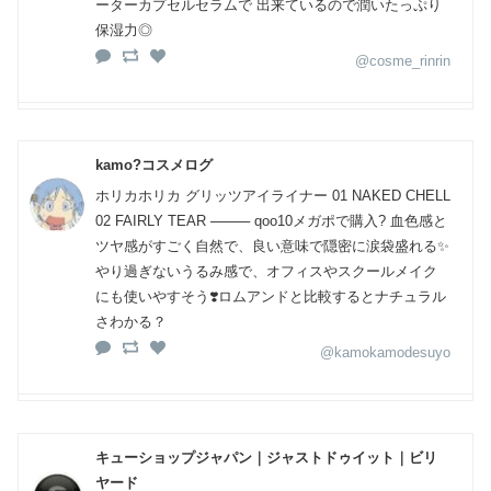
ーターカプセルセラムで 出来ているので潤いたっぷり
保湿力◎
@cosme_rinrin
kamo?コスメログ
ホリカホリカ グリッツアイライナー 01 NAKED CHELL
02 FAIRLY TEAR ──── qoo10メガポで購入? 血色感と
ツヤ感がすごく自然で、良い意味で隠密に涙袋盛れる✨
やり過ぎないうるみ感で、オフィスやスクールメイク
にも使いやすそう❣️ロムアンドと比較するとナチュラル
さわかる？
@kamokamodesuyo
キューショップジャパン｜ジャストドゥイット｜ビリ
ヤード