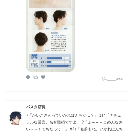
@a____pixx
パスタ店長
?「かいこさんっていかれぽんちか…？」 ｶｲｺ「ナチュ
ラルな暴言。名誉毀損ですよ」 ?「ぁ～～～こめんなさ
い～～！でもだって！」 ｶｲｺ「名前もね、いかれぽんち