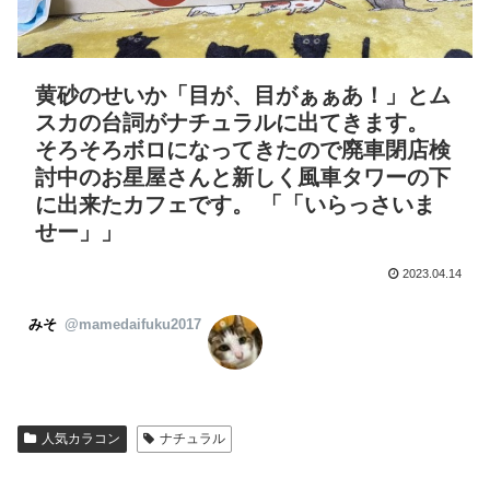
黄砂のせいか「目が、目がぁぁあ！」とム
スカの台詞がナチュラルに出てきます。
そろそろボロになってきたので廃車閉店検
討中のお星屋さんと新しく風車タワーの下
に出来たカフェです。 「「いらっさいま
せー」」
2023.04.14
みそ
@mamedaifuku2017
人気カラコン
ナチュラル