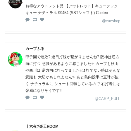
お得なアウトレット品 【アウトレット】キューテック
キュー ナチュラル 99454 (SSTシャフト) Cuetec
@cueshop
カープふる
甲子園で連敗? 連日打線が繋がりませんね? 阪神は逆方
向に打つ 意識があるように感じました✨ カープも秋山
や西川は 逆方向に打ってましたね❗ 打てない時はそんな
意識も 大切かもしれません✨ あと島内投手は直球が強
く ナチュラルに シュート回転しているので 右打者には
脅威になりそうです‼️
@CARP_FULL
十六夜?楽天ROOM