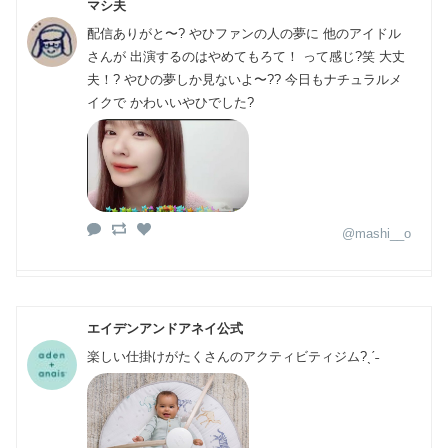
マシ夫
配信ありがと〜? やひファンの人の夢に 他のアイドル
さんが 出演するのはやめてもろて！ って感じ?笑 大丈
夫！? やひの夢しか見ないよ〜?? 今日もナチュラルメ
イクで かわいいやひでした?
@mashi__o
エイデンアンドアネイ公式
楽しい仕掛けがたくさんのアクティビティジム?ˎˊ˗