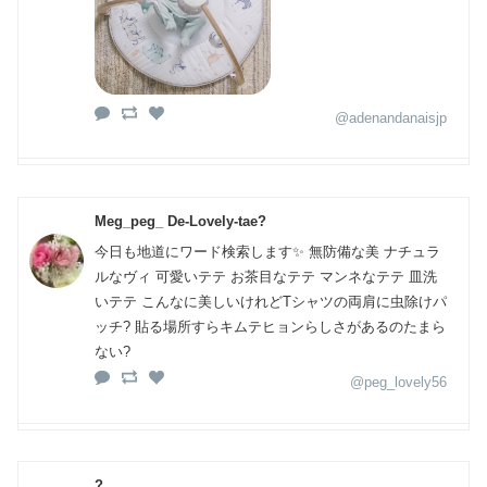
@adenandanaisjp
Meg_peg_ De-Lovely-tae?
今日も地道にワード検索します✨ 無防備な美 ナチュラ
ルなヴィ 可愛いテテ お茶目なテテ マンネなテテ 皿洗
いテテ こんなに美しいけれどTシャツの両肩に虫除けパ
ッチ? 貼る場所すらキムテヒョンらしさがあるのたまら
ない?
@peg_lovely56
?.