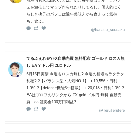
ら寿司も人気高いよとは。あと毎年夏はフルーツパフ
ェを激推してマップ作られたりしてるし、個人的にく
らしき桃子のパフェは通年美味えから食えって気持
ち。食え。
@hanaco_sousaku
てるふぇれ＠?FX自動売買 無料配布 ゴールド ロスカ無
し EA ? ドル円 ユロドル
5月16日実績 今週もロスカ無し? 今週の相場もラクラク
利確? ?【バランス型：人気NO.1】 ＋19,556：日利
1.9% ?【defense機能5つ搭載】 ＋20,018：日利2.0% ?
EAはプロフのリンクから FX gold ドル円 無料 自動売
買 ea 証拠金100万円利益?
@TeruTerufere