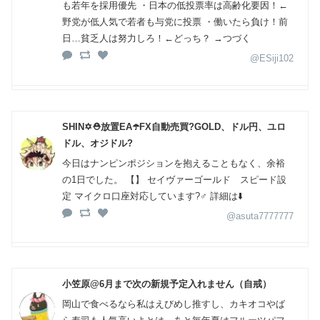
も若年を採用優先 ・日本の低投票率は高齢化要因！←
野党が低人気で若者も与党に投票 ・働いたら負け！前
日…貧乏人は努力しろ！←どっち？ →つづく
@ESiji102
SHIN✡️⛑放置EA☂️FX自動売買?GOLD、ドル円、ユロ
ドル、オジドル?
今日はナンピンポジションを抱えることもなく、余裕
の1日でした。 【】 セイヴァーゴールド スピード設
定 マイクロ口座対応しています?‍♂️ 詳細は⬇️
@asuta7777777
小笠原@6月まで次の新規予定入れません（自戒）
岡山で食べるなら私はえびめし推すし、カキオコやば