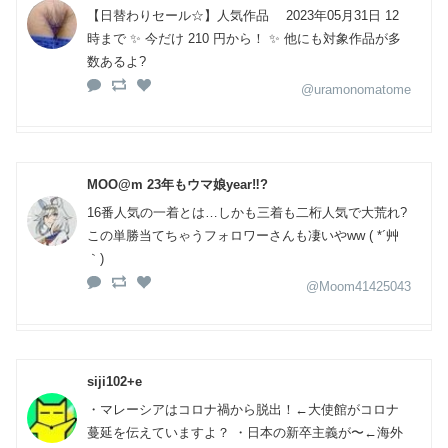
【日替わりセール☆】人気作品 2023年05月31日 12
時まで ✨ 今だけ 210 円から！ ✨ 他にも対象作品が多
数あるよ?
@uramonomatome
MOO@m 23年もウマ娘year‼️?
16番人気の一着とは…しかも三着も二桁人気で大荒れ?
この単勝当てちゃうフォロワーさんも凄いやww ( *´艸
｀)
@Moom41425043
siji102+e
・マレーシアはコロナ禍から脱出！←大使館がコロナ
蔓延を伝えていますよ？ ・日本の新卒主義が〜←海外