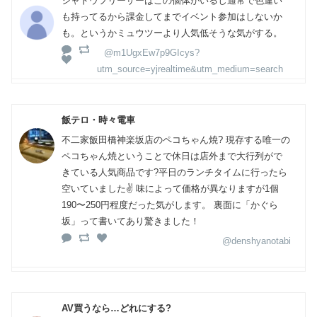
シャドウフリーザーはこの個体がいるし通常で色違い
も持ってるから課金してまでイベント参加はしないか
も。というかミュウツーより人気低そうな気がする。
@m1UgxEw7p9GIcys?
utm_source=yjrealtime&utm_medium=search
飯テロ・時々電車
不二家飯田橋神楽坂店のペコちゃん焼? 現存する唯一の
ペコちゃん焼ということで休日は店外まで大行列がで
きている人気商品です?平日のランチタイムに行ったら
空いていました✌️ 味によって価格が異なりますが1個
190〜250円程度だった気がします。 裏面に「かぐら
坂」って書いてあり驚きました！
@denshyanotabi
AV買うなら…どれにする?