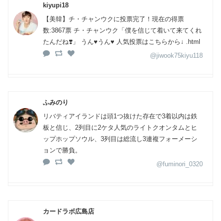
kiyupi18
【美韓】チ・チャンウクに投票完了！現在の得票
数:3867票 チ・チャンウク「僕を信じて着いて来てくれ
たんだね❣️」 うん♥️うん♥️ 人気投票はこちらから↓ .html
@jiwook75kiyu118
ふみのり
リバティアイランドは頭1つ抜けた存在で3着以内は鉄
板と信じ、2列目に2ケタ人気のライトクオンタムとヒ
ップホップソウル、3列目は総流し3連複フォーメーシ
ョンで勝負。
@fuminori_0320
カードラボ広島店