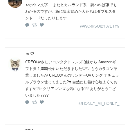
やホツマ文字 またヒカルランド系 調べれば誰でも
わかるのですが、急に集金始めた人たちはダブルスタ
ンドードだったりします
@WQ4kSOIzY37ETY9
ｍ ♡
CREO/やさしいコンタクトレンズ ()様から Amazonギ
フト券 1,000円分 いただきました♡♡ もうカラコン卒
業しましたが CREOさんのワンデーUVリング ナチュラ
ルブラウン使ってました?❣️ 自然だし着け心地よくてお
すすめ?✨ クリアレンズも気になる?? ありがとうござ
いました????
@HONEY_MI_HONEY_