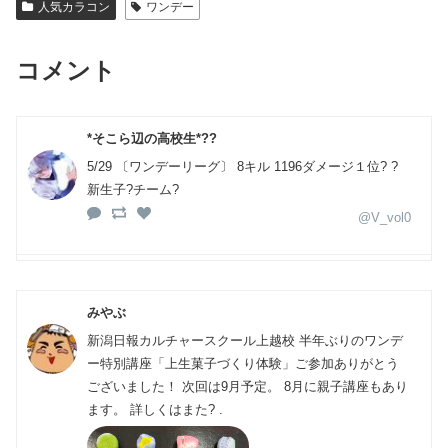
人気カラコン
ワンデー
コメント
*そこら辺の高校生*?‍?️
5/29 〔ワンデーリーグ〕 8キル 1196ダメージ１位? ?
新生子?チーム?
@V_vol0
みやぶ
新潟日報カルチャースクール上越校 半年ぶりのワンデ
ー特別講座「上生菓子づくり体験」ご参加ありがとう
ございました！ 次回は9月予定。 8月に親子講座もあり
ます。 詳しくはまた? .