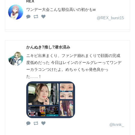
REX
ワンデー大会こんな順位高いの初かもw
@REX_burst15
かんぬき?推し?潜水済み
ニキビ出来まくり、ファンデ崩れまくりで顔面の完成
度低めだった 今日はレインのドールグレーってワンデ
ーカラコンつけたよ。めちゃくちゃ発色良かっ
た……！
@knnk_