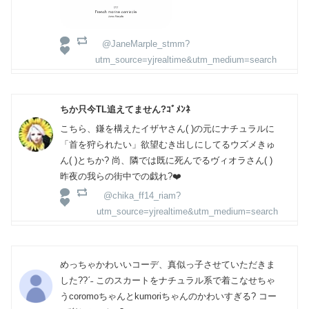
@JaneMarple_stmm?
utm_source=yjrealtime&utm_medium=search
ちか只今TL追えてません?ｺﾞﾒﾝﾈ
こちら、鎌を構えたイザヤさん( )の元にナチュラルに
「首を狩られたい」欲望むき出しにしてるウズメきゅ
ん( )とちか? 尚、隣では既に死んでるヴィオラさん( )
昨夜の我らの街中での戯れ?❤️
@chika_ff14_riam?
utm_source=yjrealtime&utm_medium=search
めっちゃかわいいコーデ、真似っ子させていただきま
した??ˊ˗ このスカートをナチュラル系で着こなせちゃ
うcoromoちゃんとkumoriちゃんのかわいすぎる? コー