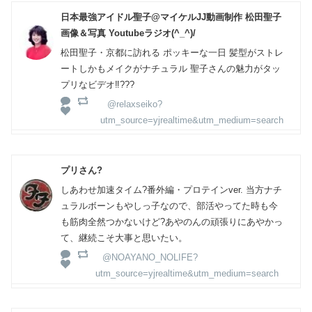
日本最強アイドル聖子@マイケルJJ動画制作 松田聖子
画像＆写真 Youtubeラジオ(^_^)/
松田聖子・京都に訪れる ポッキーな一日 髪型がストレ
ートしかもメイクがナチュラル 聖子さんの魅力がタッ
プリなビデオ‼️???
@relaxseiko?
utm_source=yjrealtime&utm_medium=search
プリさん?
しあわせ加速タイム?番外編・プロテインver. 当方ナチ
ュラルボーンもやしっ子なので、部活やってた時も今
も筋肉全然つかないけど?あやのんの頑張りにあやかっ
て、継続こそ大事と思いたい。
@NOAYANO_NOLIFE?
utm_source=yjrealtime&utm_medium=search