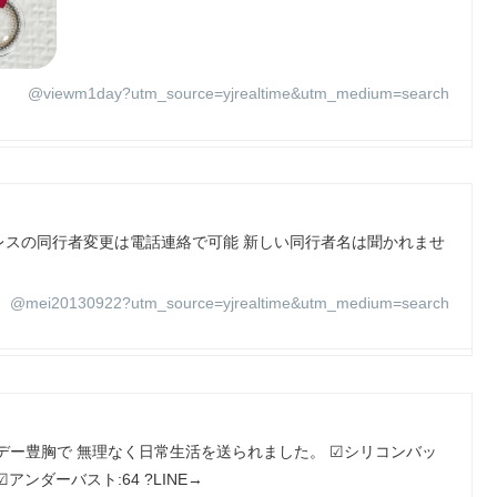
@viewm1day?utm_source=yjrealtime&utm_medium=search
レスの同行者変更は電話連絡で可能 新しい同行者名は聞かれませ
@mei20130922?utm_source=yjrealtime&utm_medium=search
デー豊胸で 無理なく日常生活を送られました。 ☑シリコンバッ
☑アンダーバスト:64 ?LINE→