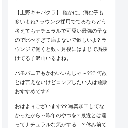
【上野キャバクラ】 確かに。病む子も
多いよね? ラウンジ採用でてるならどう
考えてもナチュラルで可愛い最強の子な
ので比べすぎて病まないで欲しいよ? ラ
ウンジで働くと数ヶ月後にはまじで垢抜
けてる子沢山いるよね。
パモバニアもかわいいんじゃ～??? 何故
とは言えないけどコンプしたい人は通販
おすすめです⚡️
おはよぅございます?? 写真加工してな
かったから～昨年のやつを? 最近とは違
ってナチュラルな気がする…? 休み前で