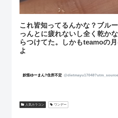
これ皆知ってるんかな？ブル
っんとに疲れないし全く乾か
らつけてた。しかもteamoの
よ
妖怪ゆーまん?住所不定
@dietmayu17048?utm_source
人気カラコン
ワンデー