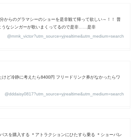
0分からのグラマシーのショーを是非観て帰って欲しい～！！ 普
ようなシンガーが歌いまくってるので是非……是非
@mmk_victor?utm_source=yjrealtime&utm_medium=search
けど冷静に考えたら8400円 フリードリンク券がなかったらワ
@dddaisy0817?utm_source=yjrealtime&utm_medium=search
年パスを購入する ＊アトラクションにひたすら乗る ＊ショーパレ