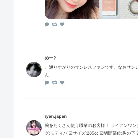
めー?
。通りすがりのサンレスファンです。なおサン
ん
ryan.japan
腕をたくさん使う職業のお客様！ ライアンワン
グ:モティバ ☑サイズ:285cc ☑切開部位:胸の下 