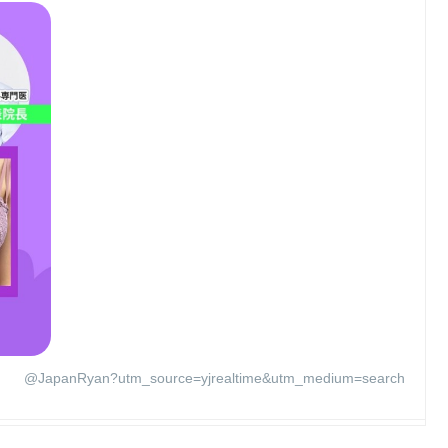
@JapanRyan?utm_source=yjrealtime&utm_medium=search