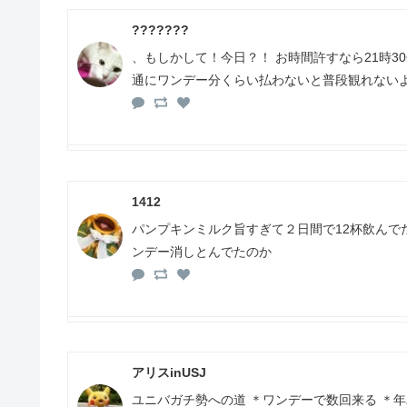
??????️?️
、もしかして！今日？！ お時間許すなら21時3
通にワンデー分くらい払わないと普段観れない
1412
パンプキンミルク旨すぎて２日間で12杯飲んでた
ンデー消しとんでたのか
アリスinUSJ
ユニバガチ勢への道 ＊ワンデーで数回来る ＊