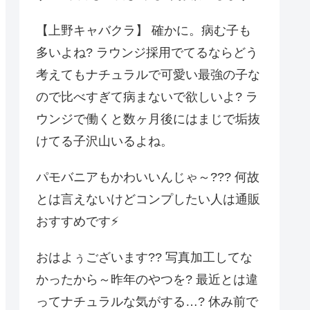
【上野キャバクラ】 確かに。病む子も
多いよね? ラウンジ採用でてるならどう
考えてもナチュラルで可愛い最強の子な
ので比べすぎて病まないで欲しいよ? ラ
ウンジで働くと数ヶ月後にはまじで垢抜
けてる子沢山いるよね。
パモバニアもかわいいんじゃ～??? 何故
とは言えないけどコンプしたい人は通販
おすすめです⚡️
おはよぅございます?? 写真加工してな
かったから～昨年のやつを? 最近とは違
ってナチュラルな気がする…? 休み前で