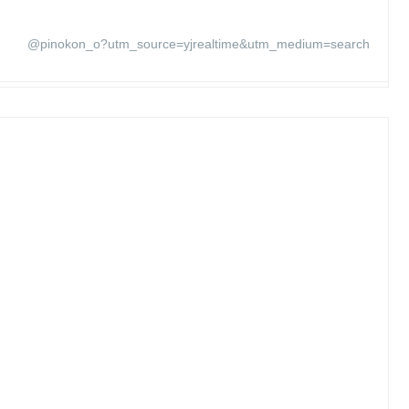
@pinokon_o?utm_source=yjrealtime&utm_medium=search