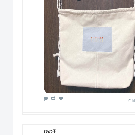
@Ma
ぴの子