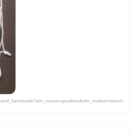
ro0_hamdmade?utm_source=yjrealtime&utm_medium=search