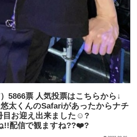
CT）5866票 人気投票はこちらから↓
悠太くんのSafariがあったからナチ
冊目お迎え出来ました☺️?
!!配信で観ますね?︎?❤️‍?