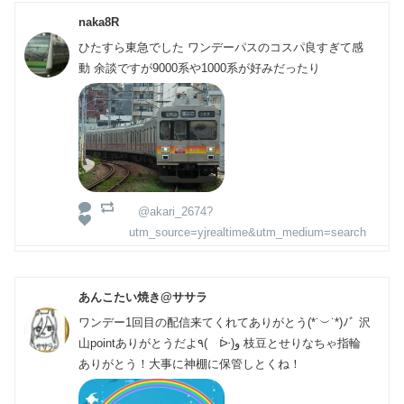
naka8R
ひたすら東急でした ワンデーパスのコスパ良すぎて感
動 余談ですが9000系や1000系が好みだったり
@akari_2674?
utm_source=yjrealtime&utm_medium=search
あんこたい焼き@ササラ
ワンデー1回目の配信来てくれてありがとう(*˙︶˙*)ﾉﾞ 沢
山pointありがとうだよ٩( ᐕ)و 枝豆とせりなちゃ指輪
ありがとう！大事に神棚に保管しとくね！