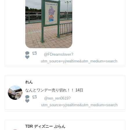
@FDreamslover?
utm_source=yjrealtime&utm_medium=search
れん
なんとワンデー売り切れ！！ 14日
@ren_ren0619?
utm_source=yjrealtime&utm_medium=search
TDR ディズニー ぷらん