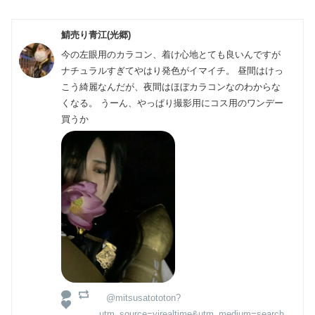
鯖売り青江(光郷)
今の左眼用のカラコン、着け心地とても良いんですが
ナチュラルすぎてやはり発色がイマイチ。 昼間はけっ
こう綺麗なんだが、夜間はほぼカラコンなのわからな
くなる。 うーん、やっぱり撮影用にコス用のワンデー
買うか
@mitsusatototon?
utm_source=yjrealtime&utm_medium=search