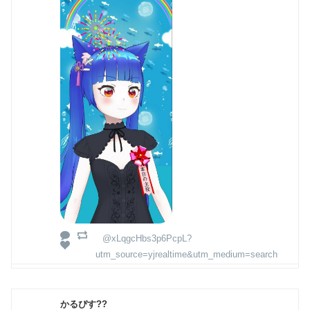
@xLqgcHbs3p6PcpL?
utm_source=yjrealtime&utm_medium=search
かるぴす??