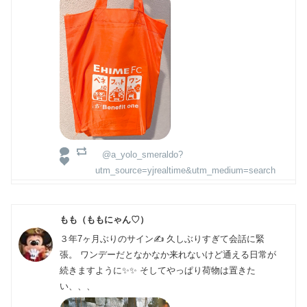
@a_yolo_smeraldo?
utm_source=yjrealtime&utm_medium=search
もも（ももにゃん♡）
３年7ヶ月ぶりのサイン✍️ 久しぶりすぎて会話に緊
張。 ワンデーだとなかなか来れないけど通える日常が
続きますように✨✨ そしてやっぱり荷物は置きた
い、、、