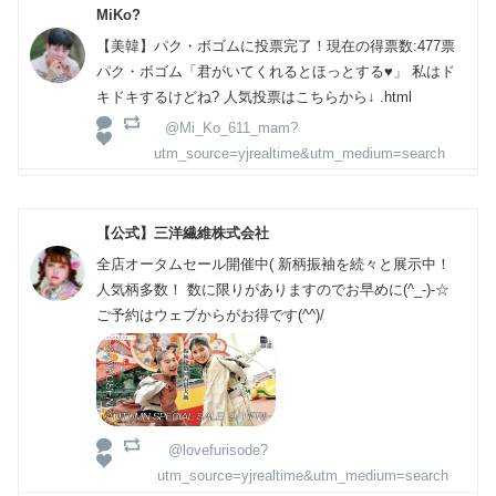
MiKo?
【美韓】パク・ボゴムに投票完了！現在の得票数:477票
パク・ボゴム「君がいてくれるとほっとする♥」 私はド
キドキするけどね? 人気投票はこちらから↓ .html
@Mi_Ko_611_mam?
utm_source=yjrealtime&utm_medium=search
【公式】三洋繊維株式会社
全店オータムセール開催中( 新柄振袖を続々と展示中！
人気柄多数！ 数に限りがありますのでお早めに(^_-)-☆
ご予約はウェブからがお得です(^^)/
@lovefurisode?
utm_source=yjrealtime&utm_medium=search