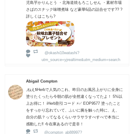
児島芋かりんとう ・北海道焼もろこしせん ・素材市場
さばのスナック味噌煮味 など豪華6品の詰合せです?? ?
詳しくはこちら?
@okashi10watashi?
utm_source=yjrealtime&utm_medium=search
Abigail Compton
,ねえ❗️iHerbで人気のこれ、昨日のお風呂上がりに全身に
塗りたくったら今朝の肌が全然違くなってたよ！ 5%以
上お得に！ iHerb割引コード ⚡️✅ EOP9577 塗ったこと
をすっかり忘れていて、ふいに腕を触った時に、え、
自分の肌？ってなるくらいサラサラすべすべで本当に
感動した‼️ 今在庫あるので是非！
@compton_ab88997?