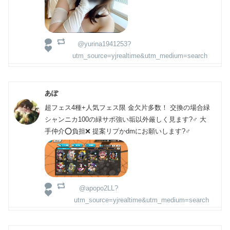
@yurina1941253?
utm_source=yjrealtime&utm_medium=search
あぽ
超フェス4種+人気フェス限 金欠片多数！ 交換の場合緑
シャンニカ100の緑サポ強い垢以外厳しく見ます?‍♂️ 大
手仲介⭕負担❌ 提案リプかdmにお願いします?‍♂️
@apopo2LL?
utm_source=yjrealtime&utm_medium=search