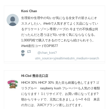
Koni Chan
生理前や生理中の匂いが気になる全女子の皆さんにオ
ススメしたい。iHerbで人気すぎてよく欠品になってい
るデリケートゾーン専用ソープの 今までの不快感は何
だったんだと思うほど匂いが全く気にならなくなる。
1,000円程で購入できるのでこれなら続けられそう。
iHerb割引コードEOP9577
@chan_koni?
utm_source=yjrealtime&utm_medium=search
HI-Cbd 熊谷北口店
HHCH 30% HHCP 30% 見た目も綺麗な色してます? ゴ
リラグルー raspberry kush フレーバーも人気の２種類
になります！ 1ミリサイズで、お買い得になってます?
朝からリキッドで、元気に生きましょう〜‼️ 今日 来店
の方には、JUICYブランツ差し上げてます。