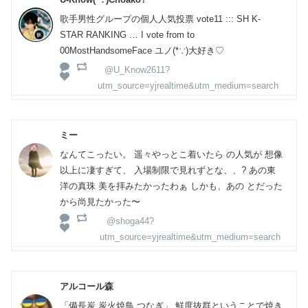
歌手男性グループの個人人気投票 vote11 ::: SH K-
STAR RANKING … I vote from to
00MostHandsomeFace ユノ(*∵)大好き♡
@U_Know2611?
utm_source=yjrealtime&utm_medium=search
ミー
なんてこったい。 遥々やっとこ着いたら の人気が 想像
以上に凄すぎて、 入場制限で見れずとな、、? あの東
洋の真珠 美を拝みたかったわぁ しかも、あの とだった
から尚見たかった〜
@shoga44?
utm_source=yjrealtime&utm_medium=search
アルコール森
「備長炭 炭火焼鳥 つなぎ」 鮮度抜群ということで焼き