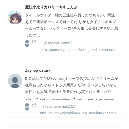
魔法小太りカロリー★すこんぶ
タイトルホルダー軸の三連複を買ったつもりが、間違
えて三連複ボックスで買ってた しかもタイトルホルダ
ー入ってない ゼッフィーロ7番人気は美味しすぎやと思
ったのに
@special_comb?
utm_source=yjrealtime&utm_medium=search
Zeynep öztürk
0 欠品してたO'keeffe's(オキーフス)のハンドクリームが
在庫あったからストック用買えた?ベタベタしないから
男性にも人気で会社の先輩の分も買った✨ Bl. hb99
خصصمم كٕوٕدٕ خٕصٕمٕ →نون☭ نمشے سےفے ٱونٱس☭ ٱنٱس
@zeynepamuk232?
utm_source=yjrealtime&utm_medium=search