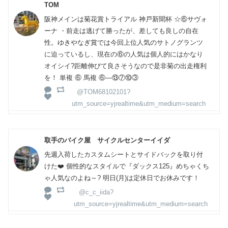
TOM
阪神メインは菊花賞トライアル 神戸新聞杯 ☆⑥サヴォ
ーナ ・前走は逃げて勝ったが、差しても良しの自在
性。ゆきやなぎ賞では今回上位人気のサトノグランツ
に迫っているし、現在の⑥の人気は個人的にはかなり
オイシイ?距離伸びて良さそうなので是非菊の出走権利
を！ 単複 ⑥ 馬複 ⑥―⑬⑦⑩③
@TOM68102101?
utm_source=yjrealtime&utm_medium=search
取手のバイク屋 サイクルセンターイイダ
先週入荷したカスタムシートとサイドバックを取り付
けた❤️ 個性的なスタイルで『ダックス125』めちゃくち
ゃ人気なのよね～? 明日(月)は定休日でお休みです！
@c_c_iida?
utm_source=yjrealtime&utm_medium=search