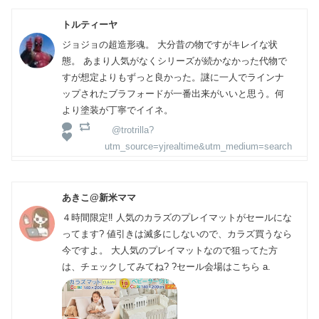
トルティーヤ
ジョジョの超造形魂。 大分昔の物ですがキレイな状
態。 あまり人気がなくシリーズが続かなかった代物で
すが想定よりもずっと良かった。謎に一人でラインナ
ップされたブラフォードが一番出来がいいと思う。何
より塗装が丁寧でイイネ。
@trotrilla?
utm_source=yjrealtime&utm_medium=search
あきこ@新米ママ
４時間限定‼️ 人気のカラズのプレイマットがセールにな
ってます? 値引きは滅多にしないので、カラズ買うなら
今ですよ。 大人気のプレイマットなので狙ってた方
は、チェックしてみてね? ?セール会場はこちら a.