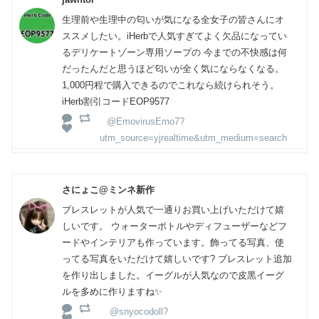
生理前や生理中の匂いが気になる全女子の皆さんにオ
ススメしたい。iHerbで人気すぎてよく欠品になってい
るデリケートゾーン専用ソープの 今までの不快感は何
だったんだと思うほど匂いが全く気にならなくなる。
1,000円程で購入できるのでこれなら続けられそう。
iHerb割引コードEOP9577
@EmovirusEmo7?
utm_source=yjrealtime&utm_medium=search
さにょこ@ミンネ新作
ブレスレットが人気で一通りお買い上げいただけて嬉
しいです。 ウォーターボトルやディフューザーなどフ
ードやインテリアも作っています。飾ってる写真、使
ってる写真をいただけて嬉しいです? ブレスレット追加
を作り出しました。イーグルが人気なので皮黒イーグ
ルを多めに作りますね✨
@snyocodoll?