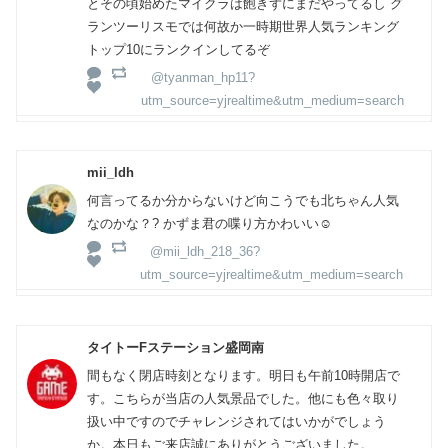
とその頃始めたマイクラは飽きずにまだやってるし グ
ランツーリスモでは何故か一時期世界人気ランキング
トップ10にランクインしてるぞ
@tyanman_hp11?
utm_source=yjrealtime&utm_medium=search
mii_ldh
何言ってるか分からないけど向こうでも北ちゃん人気
なのかな？? かずま君の喋り方かわいい☺️
@mii_ldh_218_36?
utm_source=yjrealtime&utm_medium=search
タイトーFステーション盛岡南
間もなく閉店時刻となります。明日も午前10時開店で
す。こちらが当店の人気景品でした。他にも色々取り
扱い中ですのでチャレンジされてはいかがでしょう
か。本日もご来店誠にありがとうございました。