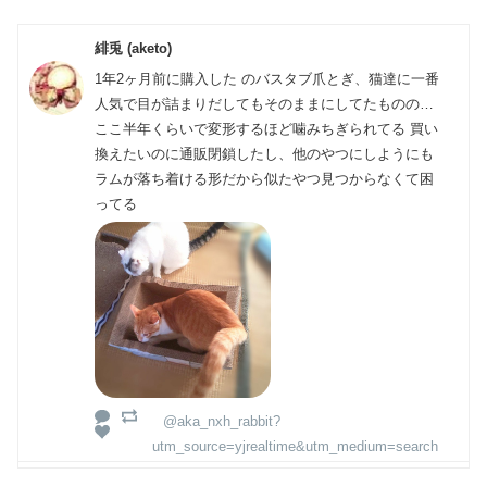
緋兎 (aketo)
1年2ヶ月前に購入した のバスタブ爪とぎ、猫達に一番
人気で目が詰まりだしてもそのままにしてたものの…
ここ半年くらいで変形するほど噛みちぎられてる 買い
換えたいのに通販閉鎖したし、他のやつにしようにも
ラムが落ち着ける形だから似たやつ見つからなくて困
ってる
@aka_nxh_rabbit?
utm_source=yjrealtime&utm_medium=search