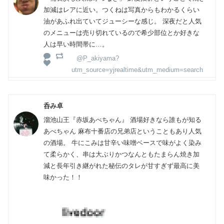
加減はレアに近い。つくねは写真からもわかるくらい
油があふれ出ていてジューシーな感じ。 深夜だと人気
のメニューは売り切れているので希少部位とか好きな
人は早い時間帯に…。
@P_akiyama?
utm_source=yjrealtime&utm_medium=search
呑み卓
溜池山王『赤坂あべちゃん』 酒場好きなら誰もが知る
あべちゃん 麻布十番店の兄弟店ということもあり人気
の酒場。 牛にこみは甘辛い味噌ベースで味がよく染み
て柔らかく、串は大ぶりかつなんともたまらん焼き加
減と長年引き継がれた秘伝のタレが甘すぎず最高に美
味かった！！