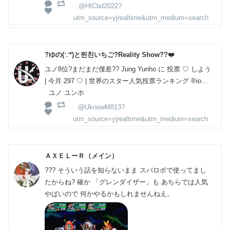
@HICbd2022?
utm_source=yjrealtime&utm_medium=search
?ゆの(∵*)と찐친いちご?Reality Show??❤️
ユノ8位?まだまだ僅差?? Jung Yunho に 投票 ♡ しよう
| 今月 297 ♡ | 世界のスター人気投票ランキング ®io…
ユノ ユンホ
@UknowM813?
utm_source=yjrealtime&utm_medium=search
ＡＸＥＬーＲ（メイン）
??? そういう話を知らないまま スパロボで使ってまし
たからね? 確か 「グレンダイザー」も あちらでは人気
やばいので 何かやるかもしれませんねえ。