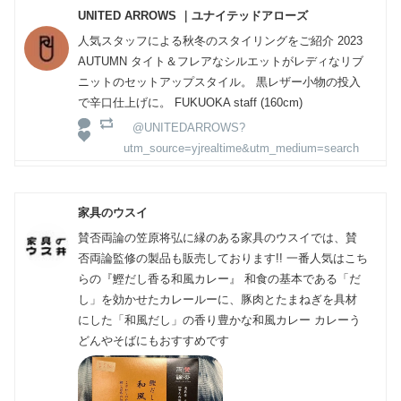
UNITED ARROWS ｜ユナイテッドアローズ
人気スタッフによる秋冬のスタイリングをご紹介 2023
AUTUMN タイト＆フレアなシルエットがレディなリブ
ニットのセットアップスタイル。 黒レザー小物の投入
で辛口仕上げに。 FUKUOKA staff (160cm)
@UNITEDARROWS?
utm_source=yjrealtime&utm_medium=search
家具のウスイ
賛否両論の笠原将弘に縁のある家具のウスイでは、賛
否両論監修の製品も販売しております!! 一番人気はこち
らの『鰹だし香る和風カレー』 和食の基本である「だ
し」を効かせたカレールーに、豚肉とたまねぎを具材
にした「和風だし」の香り豊かな和風カレー カレーう
どんやそばにもおすすめです