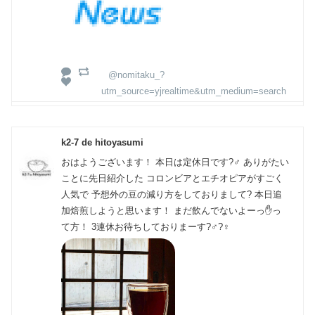
@nomitaku_?
utm_source=yjrealtime&utm_medium=search
k2-7 de hitoyasumi
おはようございます！ 本日は定休日です?‍♂️ ありがたい
ことに先日紹介した コロンビアとエチオピアがすごく
人気で 予想外の豆の減り方をしておりまして? 本日追
加焙煎しようと思います！ まだ飲んでないよーっ✋っ
て方！ 3連休お待ちしておりまーす?‍♂️?‍♀️