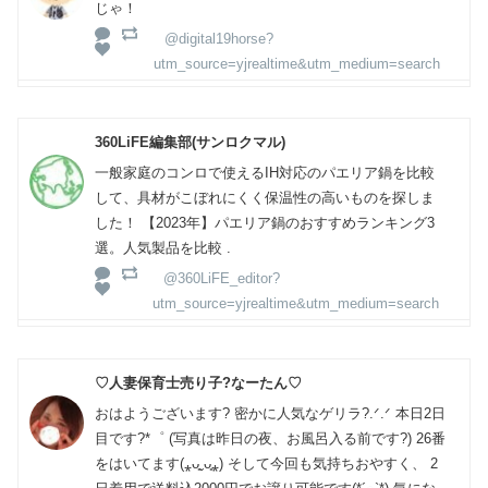
じゃ！
@digital19horse?
utm_source=yjrealtime&utm_medium=search
360LiFE編集部(サンロクマル)
一般家庭のコンロで使えるIH対応のパエリア鍋を比較
して、具材がこぼれにくく保温性の高いものを探しま
した！ 【2023年】パエリア鍋のおすすめランキング3
選。人気製品を比較 .
@360LiFE_editor?
utm_source=yjrealtime&utm_medium=search
♡人妻保育士売り子?なーたん♡
おはようございます? 密かに人気なゲリラ?.ᐟ.ᐟ 本日2日
目です?*゜ (写真は昨日の夜、お風呂入る前です?) 26番
をはいてます(⁎ᴗ͈ˬᴗ͈⁎) そして今回も気持ちおやすく、 2