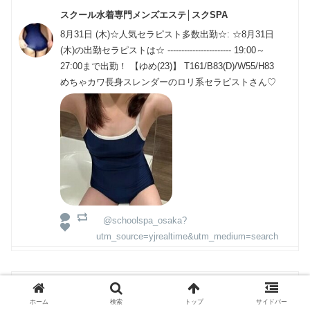
スクール水着専門メンズエステ│スクSPA
8月31日 (木)☆人気セラピスト多数出勤☆: ☆8月31日
(木)の出勤セラピストは☆ ----------------------- 19:00～
27:00まで出勤！ 【ゆめ(23)】 T161/B83(D)/W55/H83
めちゃカワ長身スレンダーのロリ系セラピストさん♡
@schoolspa_osaka?
utm_source=yjrealtime&utm_medium=search
Kozue
ホーム
検索
トップ
サイドバー
【美韓】チャン・グンソクに投票完了！現在の得票