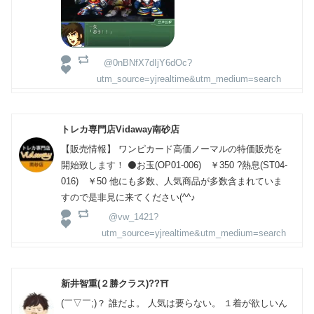
@0nBNfX7dIjY6dOc?
utm_source=yjrealtime&utm_medium=search
トレカ専門店Vidaway南砂店
【販売情報】 ワンピカード高価ノーマルの特価販売を
開始致します！ ⚫️お玉(OP01-006) ￥350 ?熱息(ST04-
016) ￥50 他にも多数、人気商品が多数含まれていま
すので是非見に来てください(^^♪
@vw_1421?
utm_source=yjrealtime&utm_medium=search
新井智重(２勝クラス)??⛩️
(￣▽￣;)？ 誰だよ。 人気は要らない。 １着が欲しいん