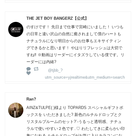
THE JET BOY BANGERZ【公式】
のすけです！ 先日まで仕事で宮崎にいました！ いつも
の日常と違い沢山の自然に癒されまして僕のハートも
ナチュラルになり明日からのお仕事もエキサイティン
グできるかと思います！ やはりリフレッシュは大切で
すね‼️ ※動画はリーダーにイタズラしている僕です。リ
ーダーには内緒?
@tjbb_?
utm_source=yjrealtime&utm_medium=search
Ran?
AINZ&TULPE( )様より TOPARDS スペシャルギフトボ
ックスを いただきました? 新色のルチルドロップとク
リスタルブルームのセット?´-うるっと透明感、ナチュ
ラルで使いやすい２色です..♡ わたしてきに柔らかい印
象になれる ルチルドロップがお気に入りカラコンにな