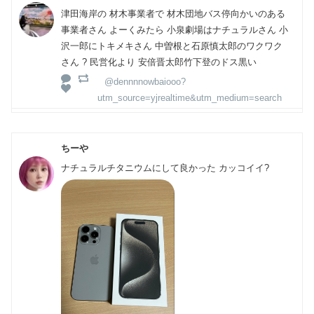
津田海岸の 材木事業者で 材木団地バス停向かいのある
事業者さん よーくみたら 小泉劇場はナチュラルさん 小
沢一郎にトキメキさん 中曽根と石原慎太郎のワクワク
さん ? 民営化より 安倍晋太郎竹下登のドス黒い
@dennnnowbaiooo?
utm_source=yjrealtime&utm_medium=search
ちーや
ナチュラルチタニウムにして良かった カッコイイ?