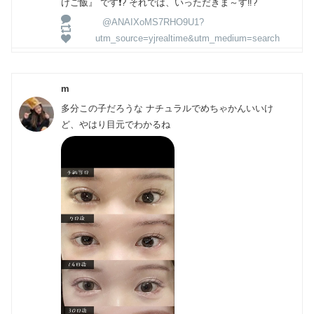
けご飯』 です❗? それでは、いっただきま～す‼️?
@ANAIXoMS7RHO9U1?
utm_source=yjrealtime&utm_medium=search
m
多分この子だろうな ナチュラルでめちゃかんいいけ
ど、やはり目元でわかるね