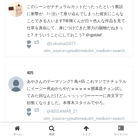
このシーンがナチュラルカットだったったという裏話
に衝撃が…!✨泣いて座り込んでしまった彼女にこんな
ことできる人います⁈幸輝くんが日々色んな作品を見て
仕草を真似して…身につけてきた努力の賜物だねきっ
と? そういうことにしておこう? ＠qpitdef
@cokuma1107?
utm_source=yjrealtime&utm_medium=search
405
あやさんのテーマソング† 鳥+65 これマジでナチュラル
にイージー死ぬからやだｗｗｗｗｗ開幕皿チョン試し
てみた回なんだけどふっっっっつーーーーに赤文字で
顔無くなりました。本厚木スタイルでやろ。
@405SAMA8_2?
utm_source=yjrealtime&utm_medium=search
ホーム
検索
トップ
サイドバー