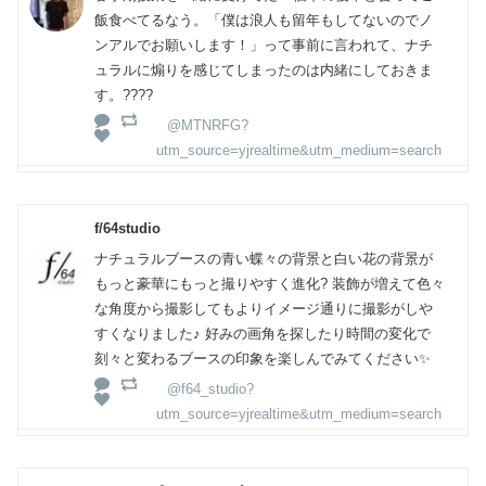
飯食べてるなう。「僕は浪人も留年もしてないのでノ
ンアルでお願いします！」って事前に言われて、ナチ
ュラルに煽りを感じてしまったのは内緒にしておきま
す。????
@MTNRFG?
utm_source=yjrealtime&utm_medium=search
f/64studio
ナチュラルブースの青い蝶々の背景と白い花の背景が
もっと豪華にもっと撮りやすく進化? 装飾が増えて色々
な角度から撮影してもよりイメージ通りに撮影がしや
すくなりました♪ 好みの画角を探したり時間の変化で
刻々と変わるブースの印象を楽しんでみてください✨
@f64_studio?
utm_source=yjrealtime&utm_medium=search