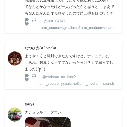
有識者の友達も連れて行ったから観たあとに説明聞け
てなんとかなったけど一人だったらと思うと… まあで
もなんだかんだオモロかったので第二弾も観に行くぞ
@last_0414?
utm_source=yjrealtime&utm_medium=search
なつひ@(ฅ `･ω･)ฅ
ようやくくじ開封できたんですけど、ナチュラルに
「あれ、封真くん当ててなかったっけ？」て思ってし
まった( ´ཫ` )
@codomo_no_kuni?
utm_source=yjrealtime&utm_medium=search
touya
ナチュラルローダウン