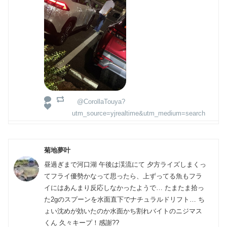
@CorollaTouya?
utm_source=yjrealtime&utm_medium=search
菊地夢叶
昼過ぎまで河口湖 午後は渓流にて 夕方ライズしまくっ
てフライ優勢かなって思ったら、上ずってる魚もフラ
イにはあんまり反応しなかったようで… たまたま拾っ
た2gのスプーンを水面直下でナチュラルドリフト… ち
ょい沈めが効いたのか水面かち割れバイトのニジマス
くん 久々キープ！感謝??