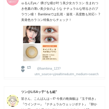
ゅるんEye／ 儚げな瞳が叶う美少女カラコン 生まれつ
き色素の薄い美少女のような ナチュラルな明るさのブ
ラウン瞳！ Bambinaでは乱視・遠視・高度数も対応✨ ?
美発色カラコン特集からチェック！
@bambina_123?
utm_source=yjrealtime&utm_medium=search
ツン@LiSAッ子“もも組”
皆さん、こんばんは～❗? 今夜の晩御飯は『玉子焼き』
『ウインナー』『ナチュラルウェッジポテト』『卵か