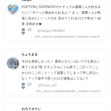
VUITTONとGIVENCHYのナチュラル紫耀くんが好きみ
たい♡ ずーっと眺めれられるよ♡ まっ。紫耀くんが私
達に見せたい！ってのを 見せてくれるだけで幸せ♡ 結
果 全部好き❤️
@Sanpo17850996?
utm_source=yjrealtime&utm_medium=search
ちょろまる
今日も美味しかった！ 週末ヒロインはいつでも迎えに
来てくれる?笑 ナチュラルにうち来てここ行ってここ、
からのここ行こう！って提案してしまって申し訳ない
な！？って途中で思ったけど後悔はしてない?
@Choro_sd?
utm_source=yjrealtime&utm_medium=search
わろてオクレ