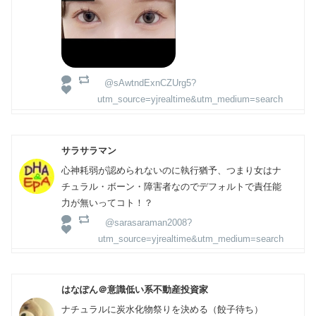
@sAwtndExnCZUrg5?
utm_source=yjrealtime&utm_medium=search
サラサラマン
心神耗弱が認められないのに執行猶予、つまり女はナ
チュラル・ボーン・障害者なのでデフォルトで責任能
力が無いってコト！？
@sarasaraman2008?
utm_source=yjrealtime&utm_medium=search
はなぽん＠意識低い系不動産投資家
ナチュラルに炭水化物祭りを決める（餃子待ち）