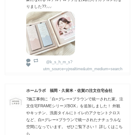
りました??⸝⸝⸝
@k_s_h_m_s?
utm_source=yjrealtime&utm_medium=search
ホームラボ 福岡・久留米・佐賀の注文住宅会社
?施工事例に「白×グレー×ブラウンで統一された家。注
文住宅FRAMEシリーズBOX」を追加しました！ 外観
やキッチン、洗面タイルにトイレのアクセントクロス
など、白×グレー×ブラウンで統一されたナチュラルな
空間になっています。 ぜひご覧下さい！ 詳しくはこち
ら