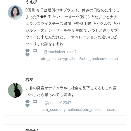
うえぴ
0回目 今日は近所のサブウェイ。休みの日なのに来てし
まった? ◆BLT ┗ ハニーオーツ(焼く) ┗たまごとナチ
ュラルスライスチーズ追加 ┗野菜上限 ┗ピクルス ┗バ
ジルソースとシーザーを半々 初めていつもと違うサブ
ウェイに来たんだけど、、オペレーションの違いにビ
ックリした話をするね
@maximizer_uepi?
utm_source=yjrealtime&utm_medium=search
右左
、君の発言がナチュラルに社会を見下してるしこれ言
い出したら怒られても普通よ
@pentate1234?
utm_source=yjrealtime&utm_medium=search
音色☕?