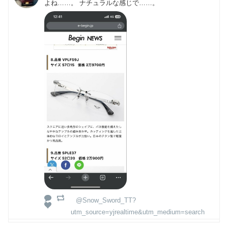
よね……。 ナチュラルな感じで……。
@Snow_Sword_TT?
utm_source=yjrealtime&utm_medium=search