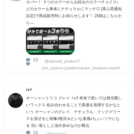
カバー！ ３つのカラーからお好みのカラーチョイス♪
どのカラーも車体にナチュラルにマッチ◎ [再入荷通知
設定]で商品販売時にお知らせします！ 詳細はこちらか
ら→
@samurai_produce?
utm_source=yjrealtime&utm_medium=search
rv⚡️
オーシャントリコ クレイ ⭐️x3 単体で使いでは相当難し
いワックス 組み合わせることで真価を発揮するかなと
いう オーシャンのクレイ、ナチュラル、クックグリー
スを混ぜると画像2枚目みたいな束感xちょいツヤにな
る 洗い落としと油分多めなのが難点..
@dexokm?