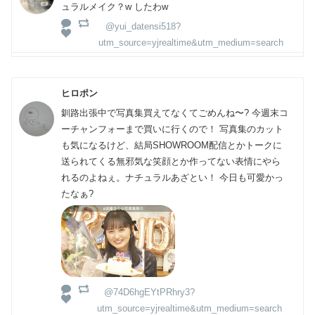
ュラルメイク？w したわw
@yui_datensi518?
utm_source=yjrealtime&utm_medium=search
ヒロポン
釧路出張中で写真集買えてなくてごめんね〜? 今週末コ
ーチャンフォーまで買いに行くので！ 写真集のカット
も気になるけど、結局SHOWROOM配信とかトークに
送られてくる無邪気な笑顔とか作ってない表情にやら
れるのよねぇ。ナチュラルあざとい！ 今日も可愛かっ
たなぁ?
@74D6hgEYtPRhry3?
utm_source=yjrealtime&utm_medium=search