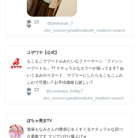
@pirokosan_?
utm_source=yjrealtime&utm_medium=search
ユザワヤ【公式】
もこもこでプードルみたいなファーヤーン「ファンシ
ープードル」?? ナチュラルなカラーが揃ってます? ぬ
いぐるみやスヌード、マフラーにしたらもこもこふわ
ふわで可愛い? お手頃価格も嬉しい?
@yuzawaya_hobby?
utm_source=yjrealtime&utm_medium=search
ぽちゃ美女TV
鬼塚もなみさんの嗜虐心をくすぐるナチュラルな顔つ
き素敵です マジでｼｺﾘﾃｨ爆上げｗ