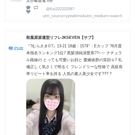
太が吸血鬼 0分
@Kei20220208?
utm_source=yjrealtime&utm_medium=search
秋葉原派遣型リフレJKSEVEN【サブ】
『?むらさき©︎?』13-21 18歳┆157㌢┆Eカップ ?8月度
本指名ランキング1位? 黒髪清純清楚系??✨✨ ナチュラ
ル路線の とっても可愛いお顔と 愛嬌抜群の笑顔☺️? 礼
儀正しく気さくで明るく フレンドリーな性格で 高延長
率リピート率を誇る 人気の素人美少女です??? ?