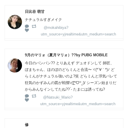
日比谷 萌甘
ナチュラルすぎメイク
@mokahibiya?
utm_source=yjrealtime&utm_medium=search
9月のマリォ（夏月マリォ）??by PUBG MOBILE
今日のバンバン?? とりあえず デュオドンして 師匠、
ぼまちゃん、ほのぼのどらミんと合流〜ヾ(*´∀｀*)ﾉ ど
らミんがナチュラル強いのよ?笑 どらミんと浮気バレて
狂気のかずみんの図が戦慄\=͟͟͞͞(꒪ᗜ꒪ ‧̣̥̇)/ シーズン始まりだ
からみんなインしてたね?? ́- たまには誘ってね?
@Natsuki_Mario?
utm_source=yjrealtime&utm_medium=search
修