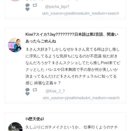
@pocha_bijo?
utm_source=yjrealtime&utm_medium=search
Kiwi?スイカ?Jay????????日本語は第2言語、間違い
あったらごめんね
＄さん大好き? しかしなぜか＄さん見てる時は少し推し
に浮気してるような気持ちになるのが不思議 似た好き
なんだろうか? ＄さんスクショしてたら推しPost来てビ
クッとした バレエや日本舞踏で手の形が何が美しいか
決まってるんだけど＄さんそれナチュラルに知ってる
感じ 綺麗な正義☺️ ?
@Kiwi_J_?
utm_source=yjrealtime&utm_medium=search
꒰ঌ堕天使໒꒱
久しぶりにガチメイクというか、 仕事行くようのナチ