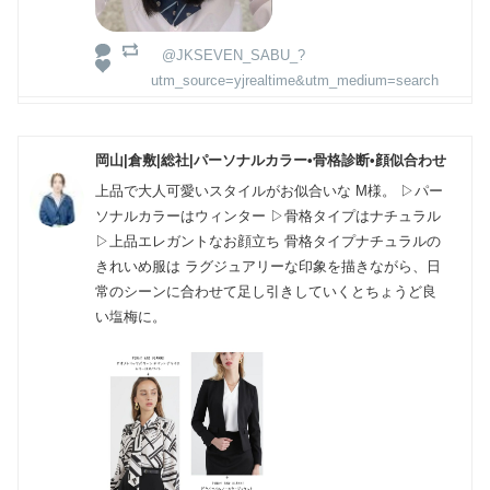
@JKSEVEN_SABU_?
utm_source=yjrealtime&utm_medium=search
岡山|倉敷|総社|パーソナルカラー•骨格診断•顔似合わせ
上品で大人可愛いスタイルがお似合いな M様。 ▷パー
ソナルカラーはウィンター ▷骨格タイプはナチュラル
▷上品エレガントなお顔立ち 骨格タイプナチュラルの
きれいめ服は ラグジュアリーな印象を描きながら、日
常のシーンに合わせて足し引きしていくとちょうど良
い塩梅に。