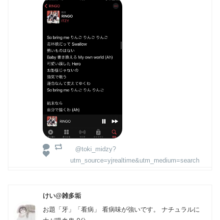
@toki_midzy?
utm_source=yjrealtime&utm_medium=search
けい@雑多垢
お題「牙」「看病」 看病味が強いです。 ナチュラルに