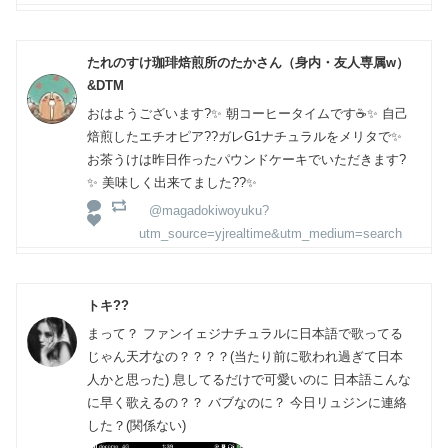
たれのすけ珈琲焙煎所のたかさん（身内・友人専属w）
&DTM
おはようございます?✨ 朝コーヒータイムです☕️✨ 自己
焙煎したエチオピア??ガレG1ナチュラルをメリタで✨
お茶うけは昨日作ったパウンドケーキでいただきます?
✨ 美味しく出来てました??✨
@magadokiwoyuku?
utm_source=yjrealtime&utm_medium=search
トキ??
まって？ ファンイェジナチュラルに日本語で歌ってる
じゃん天才なの？？？？(当たり前に歌われ過ぎて日本
人かと思った) 息してるだけで可愛いのに 日本語こんな
に早く歌えるの？？ バブなのに？ 今日リュジンに連絡
した？(関係ない)