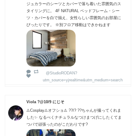
ジュカラーのシーツとカバーで落ち着いた雰囲気のス
タイリングに。 4F NATURAL ベッドフレーム・シー
ツ・カバーを白で揃え、女性らしい雰囲気のお部屋に
ぴったりです。 ※別フロア移動はできかねます
@StudioRODAN?
utm_source=yjrealtime&utm_medium=search
Viola ?@10/9 にじそ
⚠️Cosplay⚠️オフショ⚠️ ??/? ??ちゃんが撮ってくれま
した✨️ なるべくナチュラルなつけまつげにしたくてま
つパで頑張ったのがこだわりです?