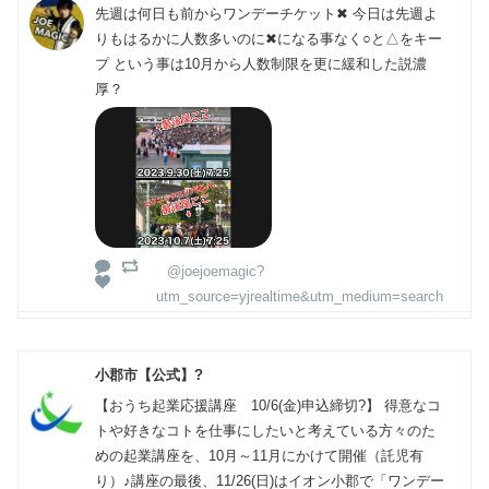
先週は何日も前からワンデーチケット✖︎ 今日は先週よ
りもはるかに人数多いのに✖︎になる事なく○と△をキー
プ という事は10月から人数制限を更に緩和した説濃
厚？
@joejoemagic?
utm_source=yjrealtime&utm_medium=search
小郡市【公式】?
【おうち起業応援講座 10/6(金)申込締切?】 得意なコ
トや好きなコトを仕事にしたいと考えている方々のた
めの起業講座を、10月～11月にかけて開催（託児有
り）♪講座の最後、11/26(日)はイオン小郡で「ワンデー