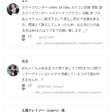
よど
カラーズワンデー colors 1d 1day カラコン交換 買取 譲
カラーズワンデー メガドーナツブラウン 10枚 求 フチ
ありカラコンご提示下さい? 度なし同士で交換出来る
方。間違えて購入してしまったため、お心当たりのあ
る方はdmまたはリプまでお願い致します·͜· ♡
@s07100?
utm_source=yjrealtime&utm_medium=search
める
めちゃくちゃゆるぼ チケ持て余してて9月までに1回ワ
ンデーでインしないとチケ消滅してしまうので誰か行
きませんか...?
@307194_minnie?
utm_source=yjrealtime&utm_medium=search
土屋クレイジー〈cray+z〉戒