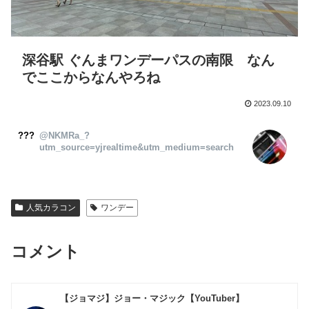
深谷駅 ぐんまワンデーパスの南限 なん
でここからなんやろね
2023.09.10
?‌?‌?
@NKMRa_?
utm_source=yjrealtime&utm_medium=search
人気カラコン
ワンデー
コメント
【ジョマジ】ジョー・マジック【YouTuber】