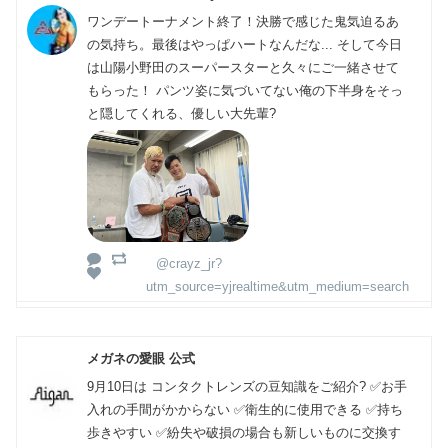
ワンデートーナメント終了！決勝で感じた鬼気迫るあ
の気持ち。最後はやっぱハートなんだな... そして今日
は山陽小野田のスーパースターと久々にご一緒させて
もらった！ パンツ姿に気づいてない俺の下半身をそっ
と隠してくれる、優しい大先輩?
@crayz_jr?
utm_source=yjrealtime&utm_medium=search
メガネの愛眼 公式
9月10日は コンタクトレンズの豆知識をご紹介? ✅お手
入れの手間がかからない ✅衛生的に使用できる ✅持ち
歩きやすい ✅紛失や破損の場合も新しいものに交換す