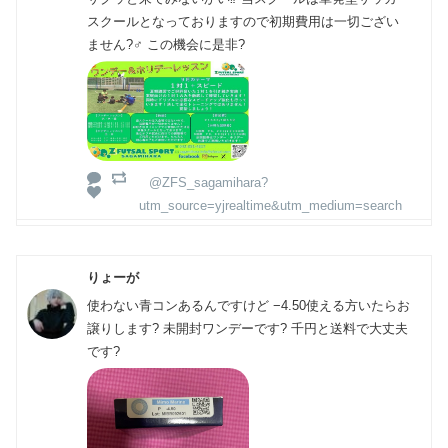
スクールとなっておりますので初期費用は一切ござい
ません?‍♂️ この機会に是非?
@ZFS_sagamihara?
utm_source=yjrealtime&utm_medium=search
りょーが
使わない青コンあるんですけど −4.50使える方いたらお
譲りします? 未開封ワンデーです? 千円と送料で大丈夫
です?