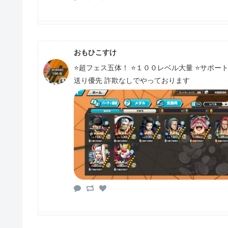
おもひこすけ
⭐️超フェス五体！ ⭐️１００レベル大量 ⭐️サポート最
送り優先 詐欺なしでやっております