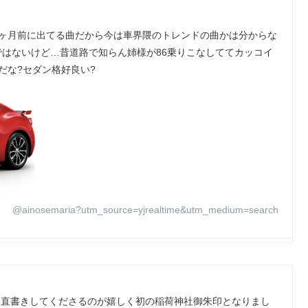
気みたい?2ヶ月前に出てる曲だから今は車界隈のトレンドの曲かは分からな
隈ではないけど…昔道路で知らん姉様が86乗りこなしててカッコイ
だな?セダン格好良い?
@ainosemaria?utm_source=yjrealtime&utm_medium=search
！ 直書きしてくださるのが嬉しく初の稲荷神社御朱印となりまし