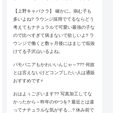
【上野キャバクラ】 確かに。病む子も
多いよね? ラウンジ採用でてるならどう
考えてもナチュラルで可愛い最強の子な
ので比べすぎて病まないで欲しいよ? ラ
ウンジで働くと数ヶ月後にはまじで垢抜
けてる子沢山いるよね。
パモバニアもかわいいんじゃ～??? 何故
とは言えないけどコンプしたい人は通販
おすすめです⚡️
おはよぅございます?? 写真加工してな
かったから～昨年のやつを? 最近とは違
ってナチュラルな気がする…? 休み前で