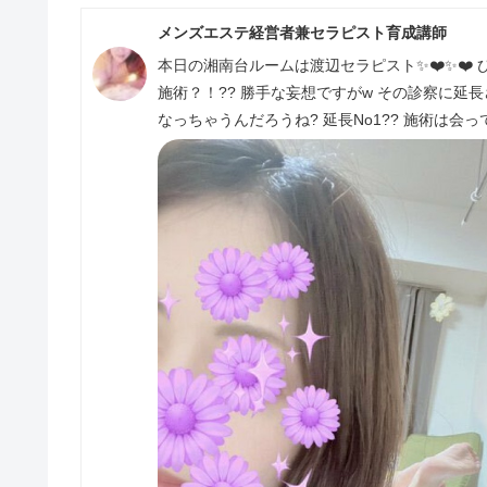
メンズエステ経営者兼セラピスト育成講師
本日の湘南台ルームは渡辺セラピスト✨❤️✨❤️
施術？！?? 勝手な妄想ですがw その診察に延長
なっちゃうんだろうね? 延長No1?? 施術は会っ