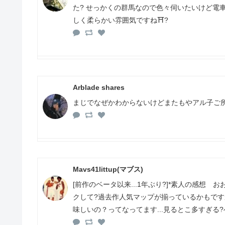
た? せっかくの群馬なので色々伺いたいけど電車
しく柔らかい雰囲気ですね⛩?
Arblade shares
まじでなぜかわからないけどまたもやアル子ご所
Mavs41littup(マブス)
[前作のベータ以来...1年ぶり?]*素人の感
クして?過去作人気マップが揃っているかもです
味しいの？ってなってます...見るとこ多すぎる