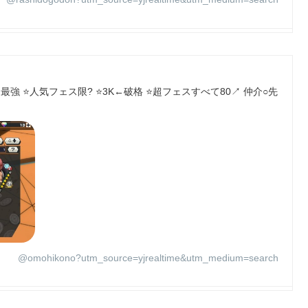
強 ⭐️人気フェス限? ⭐️3K←破格 ⭐️超フェスすべて80↗️ 仲介○先
@omohikono?utm_source=yjrealtime&utm_medium=search