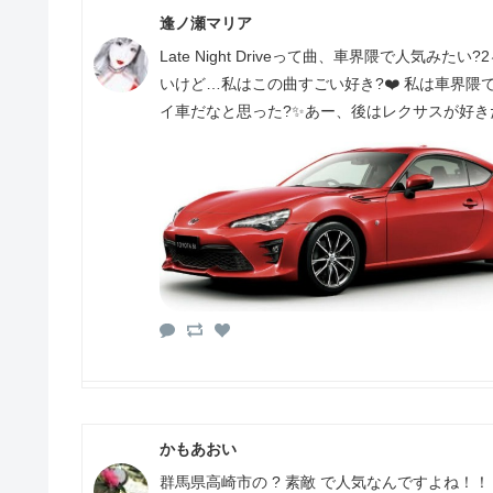
逢ノ瀬マリア
Late Night Driveって曲、車界隈で人
いけど…私はこの曲すごい好き?❤️ 私は車界
イ車だなと思った?✨あー、後はレクサスが好き
かもあおい
群馬県高崎市の ? 素敵 で人気なんですよね！