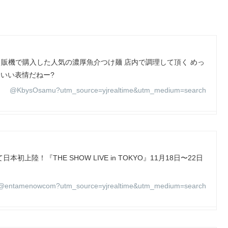
自販機で購入した人気の濃厚魚介つけ麺 店内で調理して頂く めっ
 いい表情だねー?
@KbysOsamu?utm_source=yjrealtime&utm_medium=search
初上陸！『THE SHOW LIVE in TOKYO』11月18日〜22日
@entamenowcom?utm_source=yjrealtime&utm_medium=search