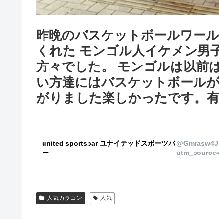
昨晩のバスケットボールワール
くれた モンゴル人イケメン男
方々でした。 モンゴルは以前
い方達にはバスケットボールが
がりました楽しかったです。有
united sportsbar ユナイテッドスポーツバ
@Gmrasw4J
ー
utm_source=
人気カラコン
人気