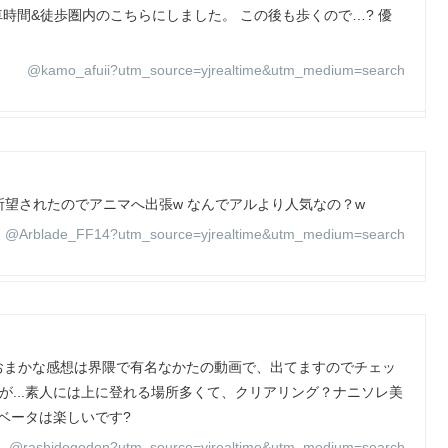
時間&徒歩圏内のこちらにしました。 この後も歩くので…? 優
@kamo_afuii?utm_source=yjrealtime&utm_medium=search
望されたのでアニマへ出張w なんでアルより人気なの？w
@Arblade_FF14?utm_source=yjrealtime&utm_medium=search
想 おおまかな感想は界隈で有名なかたの動画で、出てますのでチェッ
が...素人には上に登れる場所多くて、クリアリング？ナニソレ美
?ベータは楽しいです?
@rashidogodon?utm_source=yjrealtime&utm_medium=search