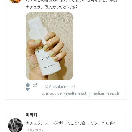
な！塗るのも撮るのもむずかしい不器用すぎる。手は
ナチュラル系のがいいかなぁ?
@MatsukoYome?
utm_source=yjrealtime&utm_medium=search
마리카
ナチュラルチーズのNってことで合ってる…？ 出典: