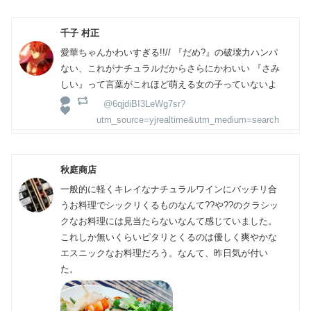
千子 村正
愛華ちゃんかわいすぎる!!// 『だめ?』の破壊力ハンパ
ない、これがナチュラルだからさらにかわいい 『さみ
しい』って言葉がこれほど萌える女の子っていないよ
@6qjdiBI3LeWg7sr?
utm_source=yjrealtime&utm_medium=search
秋庭商店
一般的に軽くキレイなナチュラルワインにバッチリ合
うお料理でシックリくるものなんて??や??のクラシッ
クなお料理には見当たらないなんて感じていました。
これしか無いくらいピタリとくるのは優しく爽やかな
エスニックなお料理だろう。なんて、昨日気が付い
た。