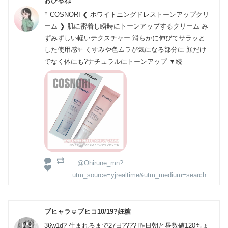
おひるね
꙳ COSNORI ❮ ホワイトニングドレストーンアップクリ
ーム ❯ 肌に密着し瞬時にトーンアップするクリーム み
ずみずしい軽いテクスチャー 滑らかに伸びてサラッと
した使用感✨ くすみや色ムラが気になる部分に 顔だけ
でなく体にも?ナチュラルにトーンアップ ▼続
@Ohirune_mn?
utm_source=yjrealtime&utm_medium=search
ブヒャラ☺︎ブヒコ10/19?妊糖
36w1d? 生まれるまで27日???? 昨日朝と昼数値120ちょ