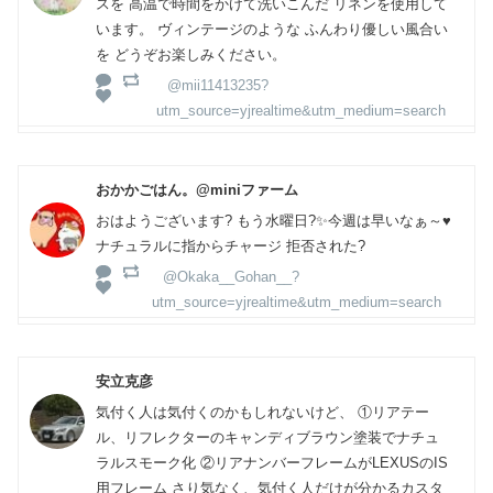
スを 高温で時間をかけて洗いこんだ リネンを使用して
います。 ヴィンテージのような ふんわり優しい風合い
を どうぞお楽しみください。
@mii11413235?
utm_source=yjrealtime&utm_medium=search
おかかごはん。@miniファーム
おはようございます? もう水曜日?✨今週は早いなぁ～♥️
ナチュラルに指からチャージ 拒否された?
@Okaka__Gohan__?
utm_source=yjrealtime&utm_medium=search
安立克彦
気付く人は気付くのかもしれないけど、 ①リアテー
ル、リフレクターのキャンディブラウン塗装でナチュ
ラルスモーク化 ②リアナンバーフレームがLEXUSのIS
用フレーム さり気なく、気付く人だけが分かるカスタ