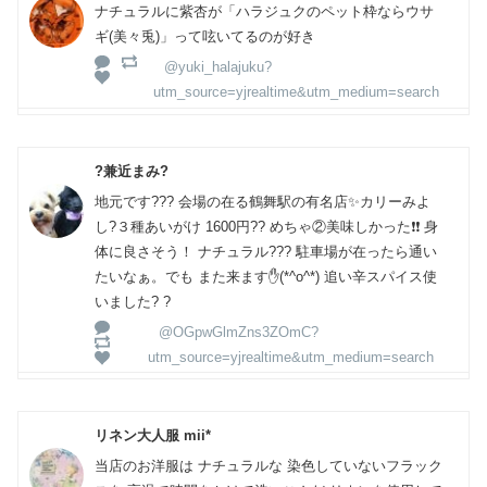
ナチュラルに紫杏が「ハラジュクのペット枠ならウサ
ギ(美々兎)」って呟いてるのが好き
@yuki_halajuku?
utm_source=yjrealtime&utm_medium=search
?兼近まみ?
地元です??? 会場の在る鶴舞駅の有名店✨カリーみよ
し?３種あいがけ 1600円?? めちゃ②美味しかった❗️❗️ 身
体に良さそう！ ナチュラル??? 駐車場が在ったら通い
たいなぁ。でも また来ます✋(*^o^*) 追い辛スパイス使
いました? ?
@OGpwGlmZns3ZOmC?
utm_source=yjrealtime&utm_medium=search
リネン大人服 mii*
当店のお洋服は ナチュラルな 染色していないフラック