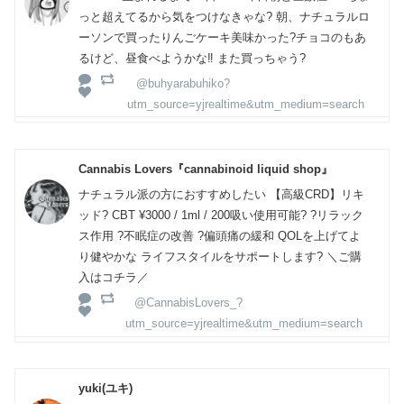
っと超えてるから気をつけなきゃな? 朝、ナチュラルロ
ーソンで買ったりんごケーキ美味かった?チョコのもあ
るけど、昼食べようかな‼️ また買っちゃう?
@buhyarabuhiko?
utm_source=yjrealtime&utm_medium=search
Cannabis Lovers『cannabinoid liquid shop』
ナチュラル派の方におすすめしたい 【高級CRD】リキ
ッド? CBT ¥3000 / 1ml / 200吸い使用可能? ?リラック
ス作用 ?不眠症の改善 ?偏頭痛の緩和 QOLを上げてよ
り健やかな ライフスタイルをサポートします? ＼ご購
入はコチラ／
@CannabisLovers_?
utm_source=yjrealtime&utm_medium=search
yuki(ユキ)