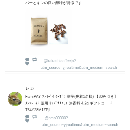
バーとキレの良い酸味が特徴です
@kakashicoffeejp?
utm_source=yjrealtime&utm_medium=search
シ カ
FamiPAY ﾌｧﾐﾍﾟｲ ｸｰﾎﾟﾝ 贈呈(先着1名様) 【80円引き】
ﾒﾝｿﾚｰﾀﾑ 薬用 ﾘｯﾌﾟﾅﾁｭﾗﾙ 無香料 4.2g ギフトコード
T64Y28M1ZPjl
@nmb00000?
utm_source=yjrealtime&utm_medium=search