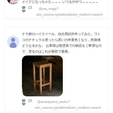
メイクになっちゃた←←← いつものやつ→→→→→
@ura_mapp?
utm_source=yjrealtime&utm_medium=search
ナラ材のハイスツール、自分用試作作ってみた。ワト
コのナチュラル塗ったら思いの外黄色くなり…乾燥後
どうなるかな。 お客様は無塗装での納品をご希望なの
で、塗るのはこれが最初で最後。
@asukayama_works?
utm_source=yjrealtime&utm_medium=search