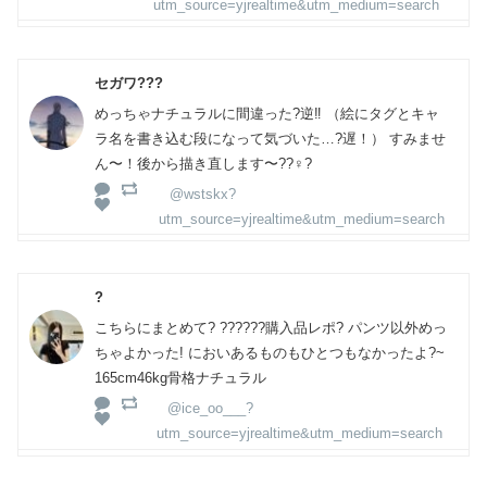
utm_source=yjrealtime&utm_medium=search
セガワ???
めっちゃナチュラルに間違った?逆‼️ （絵にタグとキャ
ラ名を書き込む段になって気づいた…?遅！） すみませ
ん〜！後から描き直します〜??‍♀️?
@wstskx?
utm_source=yjrealtime&utm_medium=search
?
こちらにまとめて? ??????購入品レポ? パンツ以外めっ
ちゃよかった! においあるものもひとつもなかったよ?~
165cm46kg骨格ナチュラル
@ice_oo___?
utm_source=yjrealtime&utm_medium=search