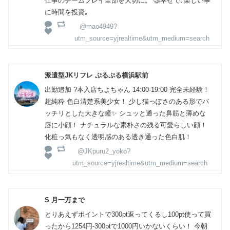
仕事のチームプレイ全部を大切に。 ③幸せで､楽しい事
に時間を投資｡
@mao4949?
utm_source=yjrealtime&utm_medium=search
派遣型JKリフレ ぷるぷる横浜駅前
出勤追加 ?本入店ちよちゃん 14:00-19:00 完全未経験！
超純粋 色白清楚系美少女！ 少し猫っぽさのある形でパ
ッチリとした大きな瞳✨ シュッと通った鼻筋と薄めな
唇に小顔！ ナチュラルな素朴さの残る可愛らしい顔！
化粧っ気もなく透明感のある透き通った色白肌！
@JKpuru2_yoko?
utm_source=yjrealtime&utm_medium=search
S 月一万まで
とりあえずポイントで300pt返ってくるし100pt使って買
ったから1254円-300ptで1000円いかないくらい！ 今朝