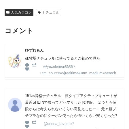
人気カラコン
ナチュラル
コメント
ゆずれもん
ok牧場ナチュラルに使ってるとこ初めて見た
@yuzulemon0509?
utm_source=yjrealtime&utm_medium=search
151㎝骨格ナチュラル、顔タイプアクティブキュートが
最近SHEINで買ってどハマりしたお洋服。 ２つとも値
段からは考えられないくらい高見えしたー！ 元々超プ
チプラなのにクーポン使ったら怖いくらい安くなった?
@serina_favorite?