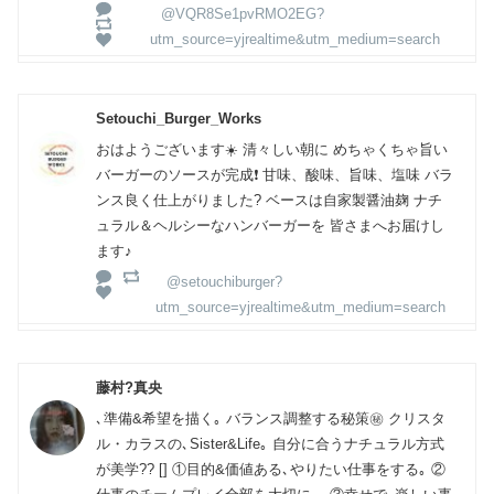
@VQR8Se1pvRMO2EG?
utm_source=yjrealtime&utm_medium=search
Setouchi_Burger_Works
おはようございます☀️ 清々しい朝に めちゃくちゃ旨い
バーガーのソースが完成❗️ 甘味、酸味、旨味、塩味 バラ
ンス良く仕上がりました? ベースは自家製醤油麹 ナチ
ュラル＆ヘルシーなハンバーガーを 皆さまへお届けし
ます♪
@setouchiburger?
utm_source=yjrealtime&utm_medium=search
藤村?真央
､準備&希望を描く｡ バランス調整する秘策㊙ クリスタ
ル・カラスの､Sister&Life｡ 自分に合うナチュラル方式
が美学?? [] ①目的&価値ある､やりたい仕事をする｡ ②