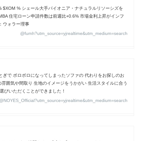
SOX +0.73% $XOM % シェール大手パイオニア・ナチュラルリソーシズを
 MBA 住宅ローン申請件数は前週比+0.6% 市場金利上昇がインフ
勢：ウォラー理事
@fumh?utm_source=yjrealtime&utm_medium=search
とぎで ボロボロになってしまったソファの 代わりをお探しのお
部屋の雰囲気や間取り 生地のイメージをうかがい 生活スタイルに合う
お選びいただくことができました！
@NOYES_Official?utm_source=yjrealtime&utm_medium=search