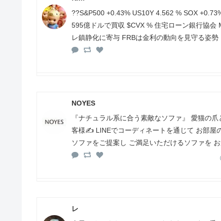
??S&P500 +0.43% US10Y 4.562 % 
595億ドルで買収 $CVX % 住宅ローン銀行協会
レ鎮静化に寄与 FRBは金利の動向を見守る姿
NOYES
『ナチュラル系に合う素敵なソファ』 愛猫の爪
客様✍️ LINEでコーディネートを通じて お
ソファをご提案し ご満足いただけるソファを 
レ