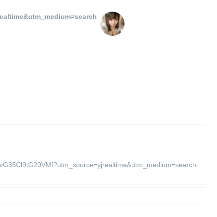
realtime&utm_medium=search
G35Cl9tG20VMf?utm_source=yjrealtime&utm_medium=search