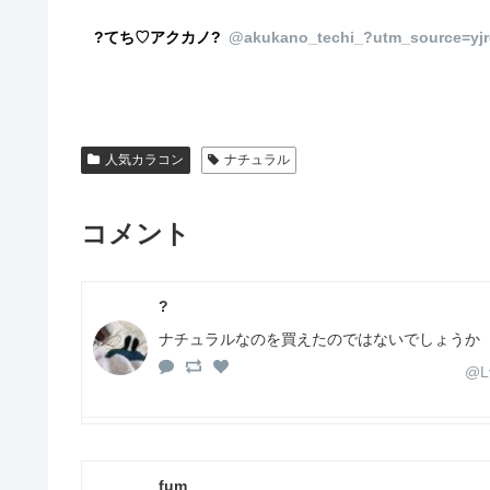
?てち♡アクカノ?
@akukano_techi_?utm_source=yj
人気カラコン
ナチュラル
コメント
?
ナチュラルなのを買えたのではないでしょうか
@Lv
fum