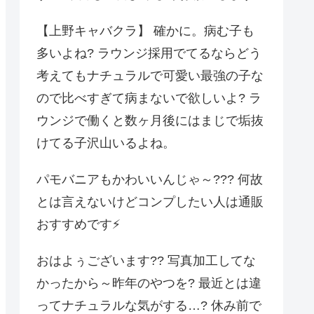
【上野キャバクラ】 確かに。病む子も
多いよね? ラウンジ採用でてるならどう
考えてもナチュラルで可愛い最強の子な
ので比べすぎて病まないで欲しいよ? ラ
ウンジで働くと数ヶ月後にはまじで垢抜
けてる子沢山いるよね。
パモバニアもかわいいんじゃ～??? 何故
とは言えないけどコンプしたい人は通販
おすすめです⚡️
おはよぅございます?? 写真加工してな
かったから～昨年のやつを? 最近とは違
ってナチュラルな気がする…? 休み前で