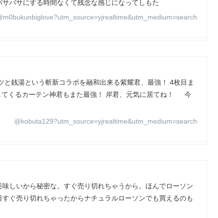
バサバサにする時間なくて残念な感じになってしもた
m0bukunbiglove?utm_source=yjrealtime&utm_medium=search
ツと銭湯という斬新コラボを融和出来る紫耀君、最強！ 4枚目ま
してくるカーテン神君もまた最強！ 岸君、元気に居てね！ 今
@kobuta129?utm_source=yjrealtime&utm_medium=search
美味しいから秘密な。すぐ売り切れちゃうから。ほんでローソン
日すぐ売り切れちゃったからナチュラルローソンでも買えるのも