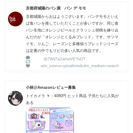
京都府城陽のパン屋 パン デ モモ
京都城陽からおはようございます。パンデモモといえ
ば食パンを推していただくことが多いですが、同じ食
パン生地にオレンジピールとクラッシュ胡桃を練り込
んだのが「オレンジとくるみブレッド」です。サツマ
イモ、りんご、レーズンと多種揃うブレッドシリーズ
は定番の中でもリピの多い人気の商品です。
@7Wd7a2ukhwVEYuO?
utm_source=yjrealtime&utm_medium=search
小林@Amazonレビュー募集
トイカメラ ￥：4080円 ヒット商品 子供たちに人気が
ある