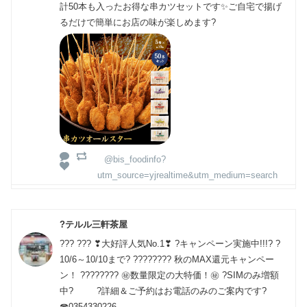
計50本も入ったお得な串カツセットです✨ご自宅で揚げ
るだけで簡単にお店の味が楽しめます?
@bis_foodinfo?
utm_source=yjrealtime&utm_medium=search
?テルル三軒茶屋
??? ??? ❣大好評人気No.1❣ ?キャンペーン実施中!!!? ?
10/6～10/10まで? ???????? 秋のMAX還元キャンペー
ン！ ???????? ㊙数量限定の大特価！㊙ ?SIMのみ増額
中? ?詳細＆ご予約はお電話のみのご案内です?
☎0354330226