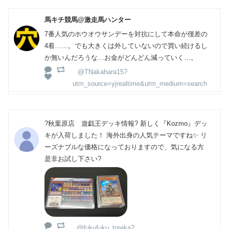
馬キチ競馬@激走馬ハンター
7番人気のホウオウサンデーを対抗にして本命が僅差の
4着……。でも大きくは外していないので買い続けるし
か無いんだろうな…お金がどんどん減っていく…。
@TNakahara15?
utm_source=yjrealtime&utm_medium=search
?秋葉原店 遊戯王デッキ情報? 新しく『Kozmo』デッ
キが入荷しました！ 海外出身の人気テーマですね✨ リ
ーズナブルな価格になっておりますので、気になる方
是非お試し下さい?
@fukufuku_toreka?