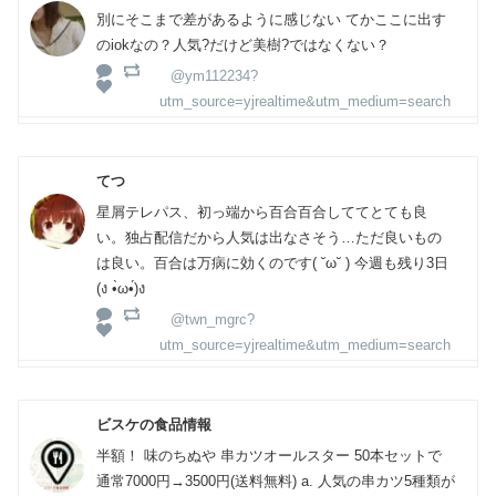
別にそこまで差があるように感じない てかここに出す
のiokなの？人気?だけど美樹?ではなくない？
@ym112234?
utm_source=yjrealtime&utm_medium=search
てつ
星屑テレパス、初っ端から百合百合しててとても良
い。独占配信だから人気は出なさそう…ただ良いもの
は良い。百合は万病に効くのです( ˘ω˘ ) 今週も残り3日
(ง •̀ω•́)ง
@twn_mgrc?
utm_source=yjrealtime&utm_medium=search
ビスケの食品情報
半額！ 味のちぬや 串カツオールスター 50本セットで
通常7000円→3500円(送料無料) a. 人気の串カツ5種類が