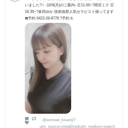
いました?‍♀️ -10/9(月)のご案内- ⏰11:00~?雨宮ミク ⏰
16:30~?多田ゆか 技術抜群人気セラピスト揃ってます
☎️予約 0422-26-9778 ?️予約 b.
@aromaer_kouenji?
utm_source=yjrealtime&utm_medium=search