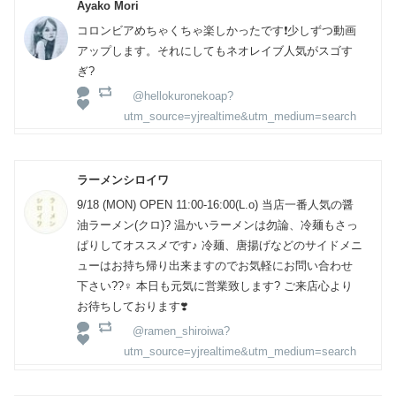
Ayako Mori
コロンビアめちゃくちゃ楽しかったです❗少しずつ動画
アップします。それにしてもネオレイブ人気がスゴす
ぎ?
@hellokuronekoap?
utm_source=yjrealtime&utm_medium=search
ラーメンシロイワ
9/18 (MON) OPEN 11:00-16:00(L.o) 当店一番人気の醤
油ラーメン(クロ)? 温かいラーメンは勿論、冷麺もさっ
ぱりしてオススメです♪ 冷麺、唐揚げなどのサイドメニ
ューはお持ち帰り出来ますのでお気軽にお問い合わせ
下さい??‍♀️ 本日も元気に営業致します? ご来店心より
お待ちしております❣️
@ramen_shiroiwa?
utm_source=yjrealtime&utm_medium=search