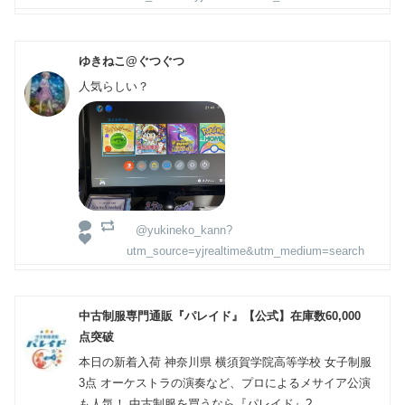
ゆきねこ@ぐつぐつ
人気らしい？
@yukineko_kann?
utm_source=yjrealtime&utm_medium=search
中古制服専門通販『パレイド』【公式】在庫数60,000
点突破
本⽇の新着⼊荷 神奈川県 横須賀学院高等学校 女子制服
3点 オーケストラの演奏など、プロによるメサイア公演
も人気！ 中古制服を買うなら『パレイド』?