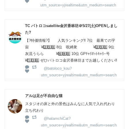
utm_source=yjrealtime&utm_medium=search
TC バトロコsatellite金沢香林坊＠5/27(土)OPENしまし
た?
【?特価情報?】 人気ランキング‼️ 7位 最果ての宇
宙 ¥2️⃣5️⃣0️⃣ 8位 呪縛衆 ¥2️⃣5️⃣0️⃣ 9位
灰流うらら ¥6️⃣8️⃣0️⃣ 10位 GPﾁｬﾘｵｯﾄｷｬﾘｰ号
¥1️⃣3️⃣0️⃣ ぜひバトロコ金沢香林坊までお越しください‼️
@batoloco_kou?
utm_source=yjrealtime&utm_medium=search
アルは足が不自由な猫
スタジオの床と外の景色はみんなに人気で入れ代わり
立ち代わり
@hatamchiCat?
utm_source=yjrealtime&utm_medium=search