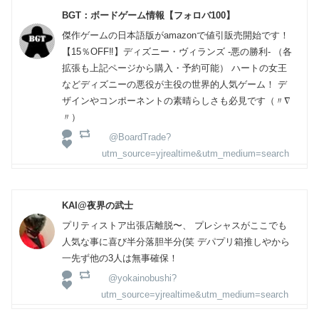
BGT：ボードゲーム情報【フォロバ100】
傑作ゲームの日本語版がamazonで値引販売開始です！
【15％OFF‼】ディズニー・ヴィランズ -悪の勝利- （各
拡張も上記ページから購入・予約可能） ハートの女王
などディズニーの悪役が主役の世界的人気ゲーム！ デ
ザインやコンポーネントの素晴らしさも必見です（〃∇
〃）
@BoardTrade?
utm_source=yjrealtime&utm_medium=search
KAI@夜界の武士
プリティストア出張店離脱〜、 プレシャスがここでも
人気な事に喜び半分落胆半分(笑 デパプリ箱推しやから
一先ず他の3人は無事確保！
@yokainobushi?
utm_source=yjrealtime&utm_medium=search