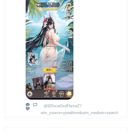
@9ZfncwOxdFbrzwZ?
utm_source=yjrealtime&utm_medium=search