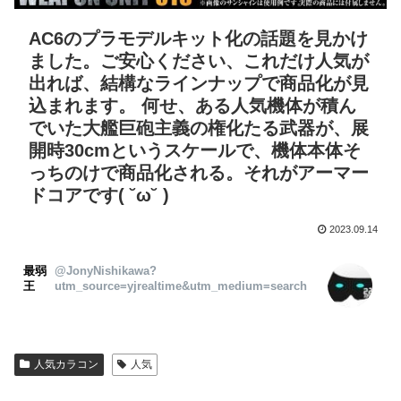
AC6のプラモデルキット化の話題を見かけ
ました。ご安心ください、これだけ人気が
出れば、結構なラインナップで商品化が見
込まれます。 何せ、ある人気機体が積ん
でいた大艦巨砲主義の権化たる武器が、展
開時30cmというスケールで、機体本体そ
っちのけで商品化される。それがアーマー
ドコアです( ˘ω˘ )
2023.09.14
最弱
@JonyNishikawa?
王
utm_source=yjrealtime&utm_medium=search
人気カラコン
人気