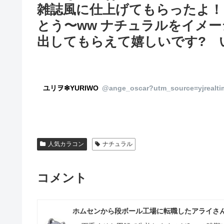
雑誌風に仕上げてもらったよ！
とう〜ww ナチュラルをイメ
出してもらえて嬉しいです? 
ユリヲ❇︎YURIWO
@ange_oscar?utm_source=yjrealt
人気カラコン
ナチュラル
コメント
ホムセンから段ボール工場に転職したアライさ