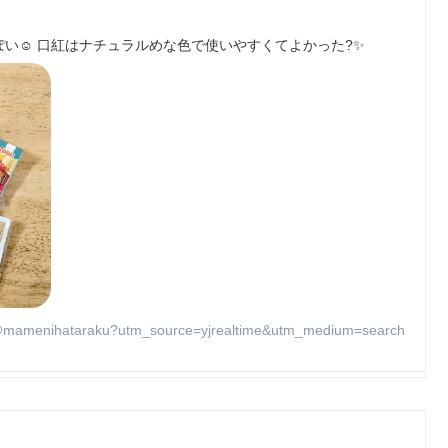
い☺️ 口紅はナチュラルめな色で使いやすくてよかった?✨
mamenihataraku?utm_source=yjrealtime&utm_medium=search