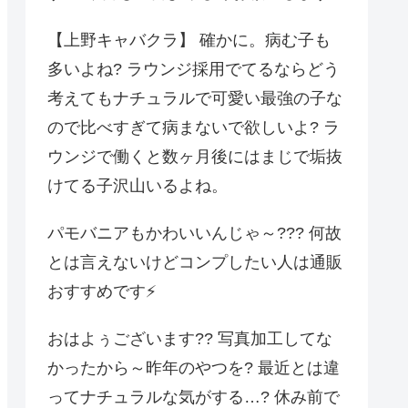
【上野キャバクラ】 確かに。病む子も
多いよね? ラウンジ採用でてるならどう
考えてもナチュラルで可愛い最強の子な
ので比べすぎて病まないで欲しいよ? ラ
ウンジで働くと数ヶ月後にはまじで垢抜
けてる子沢山いるよね。
パモバニアもかわいいんじゃ～??? 何故
とは言えないけどコンプしたい人は通販
おすすめです⚡️
おはよぅございます?? 写真加工してな
かったから～昨年のやつを? 最近とは違
ってナチュラルな気がする…? 休み前で