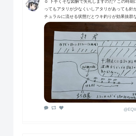
☺️ 下手くそな図解で失礼しますのだ? この
ってもアタリが少なくいしアタリがあっても針
チュラルに流せる状態だとウキ釣りが効果抜群
@EQW1