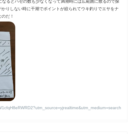
時期になるとハゼの数も少なくなって満潮時には広範囲に散るので探
がかりしない時に干潮でポイントが絞られてウキ釣りでエサをナ
なのだ！
cfqH8eRWRD2?utm_source=yjrealtime&utm_medium=search