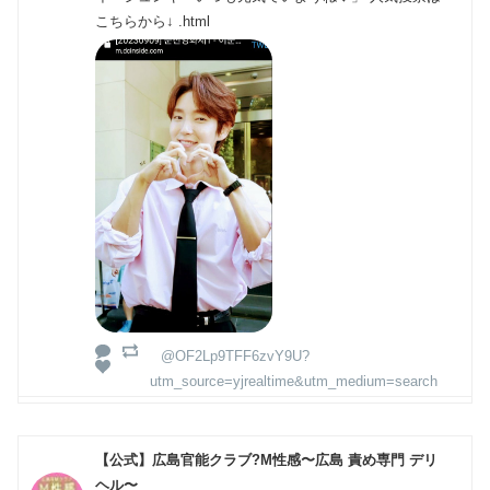
こちらから↓ .html
@OF2Lp9TFF6zvY9U?
utm_source=yjrealtime&utm_medium=search
【公式】広島官能クラブ?M性感〜広島 責め専門 デリ
ヘル〜