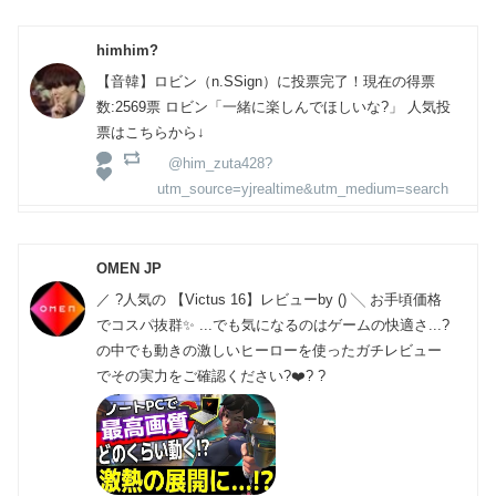
himhim?
【音韓】ロビン（n.SSign）に投票完了！現在の得票
数:2569票 ロビン「一緒に楽しんでほしいな?」 人気投
票はこちらから↓
@him_zuta428?
utm_source=yjrealtime&utm_medium=search
OMEN JP
／ ?人気の 【Victus 16】レビューby () ╲ お手頃価格
でコスパ抜群✨ ...でも気になるのはゲームの快適さ...?
の中でも動きの激しいヒーローを使ったガチレビュー
でその実力をご確認ください?❤️‍? ?