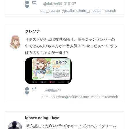
@daikon06131013?
utm_source=yjrealtime&utm_medium=search
クレソナ
リポストやふぁぼ数見る限り、モモジャンメンバーの
中ではみのりちゃんが一番人気！？ やったぁ〜！ やっ
ぱみのりちゃんが一番！?
@90so7?
utm_source=yjrealtime&utm_medium=search
ignace ndiogu faye
18 欠品してたO'keeffe's(オキーフス)のハンドクリーム