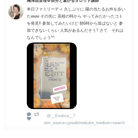
梅澤花音理＠自分と繋がるタロット講師
本日ファミリーディ 久しぶりに 陽の当たるお外を歩い
たwww その先に 高校の時から やってみたかったコト
を発見‼️ 参加してみたいけど 朝6時から並ばないと 参
加できないくらい 人気があるんだそう? さて それは
なんでしょう^^
@__Exotica__?
utm_source=yjrealtime&utm_medium=search