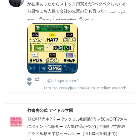
が在庫あったからストック用買えた?ベタベタしないか
ら男性にも人気で会社の先輩の分も買った✨ كٕوٕدٕ خٕصٕمٕ
→نون☭ نمشے سےفے ٱونٱس☭ ٱنٱس
@ndiogouignace?
utm_source=yjrealtime&utm_medium=search
竹書房公式 アイドル学園
?好評発売中? ? ➡️ ?ソクミル動画配信 ✅50％OFF?さら
にポイント40倍‼️ ➡️ ?人気作品が今だけ半額‼️ ?‍竹書房
グラドル動画半額セール✨ ➡️（9月30日10時まで）