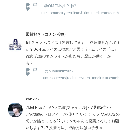
@OMENbyHP_jp?
utm_source=yjrealtime&utm_medium=search
図解好き（コナン考察）
5️⃣ ？ A.オムライス ⇧断言してます 、料理得意なんです
か？ A.オムライスは得意だと思う ⇧オムライス「は」
得意 安室のオムライスが出た時、歴史が動く…か
も？！
@putonshinzan?
utm_source=yjrealtime&utm_medium=search
kon???
?Idol Plus? TMA人気賞[ファイナル]? ?現在2位? ?
.link/8a9A トロフィー?を贈りたい！！ そんなみんなの
想いが詰まってる?? ジミンちゃんに投票よろしくお願
いします?‍♀️? 投票方法、登録方法はコチラ☺️