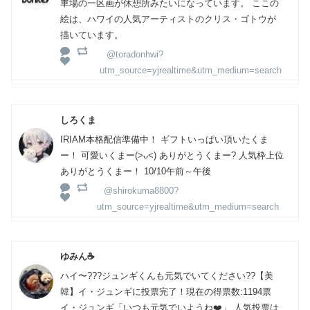
車場の一区画が休憩所みたいになっています。 ここの
絵は、ハワイの人気アーティストのクリス・ゴトウが
描いています。
@toradonhwi?
utm_source=yjrealtime&utm_medium=search
しろくま
IRIAM本格配信準備中！ ギフトいっぱい頂いたくま
ー！ 可愛いくまー(>ᴗ<) ありがとうくまー? 人気枠上位
ありがとうくまー！ 10/10午前～午後
@shirokuma8800?
utm_source=yjrealtime&utm_medium=search
ゆみん☕
ハイ〜???ジュンギくんも元気でいてください??【美
韓】イ・ジュンギに投票完了！現在の得票数:1194票
イ・ジュンギ「いつも元気でいようね❤️」 人気投票は