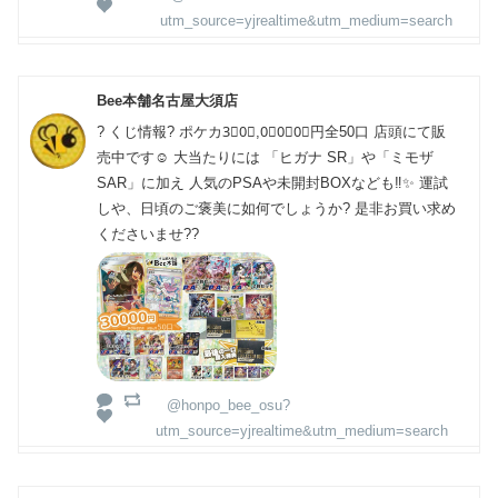
utm_source=yjrealtime&utm_medium=search
Bee本舗名古屋大須店
? くじ情報? ポケカ3⃣0⃣,0⃣0⃣0⃣円全50口 店頭にて販
売中です☺️ 大当たりには 「ヒガナ SR」や「ミモザ
SAR」に加え 人気のPSAや未開封BOXなども‼️✨ 運試
しや、日頃のご褒美に如何でしょうか? 是非お買い求め
くださいませ??
@honpo_bee_osu?
utm_source=yjrealtime&utm_medium=search