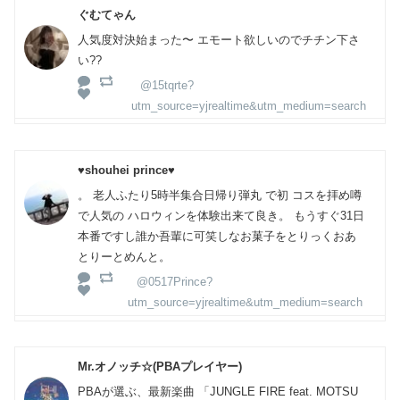
ぐむてゃん
人気度対決始まった〜 エモート欲しいのでチチン下さ
い??
@15tqrte?
utm_source=yjrealtime&utm_medium=search
♥shouhei prince♥
。 老人ふたり5時半集合日帰り弾丸 で初 コスを拝め噂
で人気の ハロウィンを体験出来て良き。 もうすぐ31日
本番ですし誰か吾輩に可笑しなお菓子をとりっくおあ
とりーとめんと。
@0517Prince?
utm_source=yjrealtime&utm_medium=search
Mr.オノッチ☆(PBAプレイヤー)
PBAが選ぶ、最新楽曲 「JUNGLE FIRE feat. MOTSU