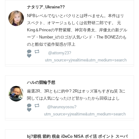
ナタリア_Ukraine??
NPBレベルでないとパクりとは呼べません。本件はリ
スペクト、オマージュもしくは佐野研二郎です。 元
King＆Princeの平野紫耀、神宮寺勇太、岸優太の新グル
ープ・Number_iのロゴが人気バンド・The BONEZのも
のと酷似で盗作疑惑が浮上
@attorny23?
utm_source=yjrealtime&utm_medium=search
ハルの競輪予想
厳選2R、3Rともに的中? 2Rはオッズ落ちすぎね笑 3に
関しては人気になったけど甘かったから回収はよし
@harunoyosou?
utm_source=yjrealtime&utm_medium=search
bj?節税 節約 税金 iDeCo NISA ポイ活 ポイント スーパ