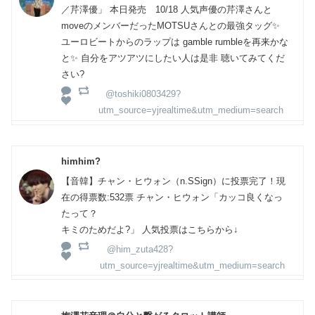
／芹澤優」 本日発売 10/18 人気声優の芹澤さんと
moveのメンバーだったMOTSUさんとの最強タッグ✨
ユーロビートからのラップは gamble rumbleを再来かな
と✨ 自分をアツアツにしたい人は是非 聴いてみてくだ
さい?
@toshiki0803429?
utm_source=yjrealtime&utm_medium=search
himhim?
【音韓】チャン・ヒウォン（n.SSign）に投票完了！現
在の得票数:532票 チャン・ヒウォン「カッコ良くなっ
たって？
キミのためだよ?」 人気投票はこちらから↓
@him_zuta428?
utm_source=yjrealtime&utm_medium=search