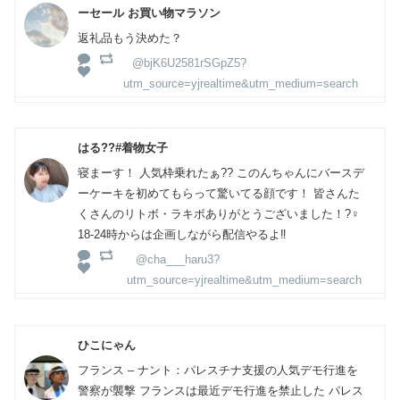
ーセール お買い物マラソン
返礼品もう決めた？
@bjK6U2581rSGpZ5?
utm_source=yjrealtime&utm_medium=search
はる??#着物女子
寝まーす！ 人気枠乗れたぁ?? このんちゃんにバースデ
ーケーキを初めてもらって驚いてる顔です！ 皆さんた
くさんのリトボ・ラキボありがとうございました！?‍♀️
18-24時からは企画しながら配信やるよ‼️
@cha___haru3?
utm_source=yjrealtime&utm_medium=search
ひこにゃん
フランス – ナント：パレスチナ支援の人気デモ行進を
警察が襲撃 フランスは最近デモ行進を禁止した パレス