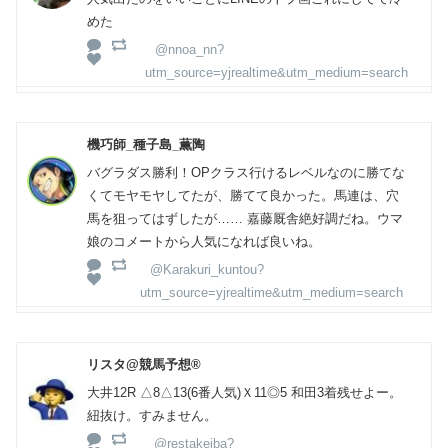
めた
@nnoa_nn?
utm_source=yjrealtime&utm_medium=search
機巧師_種子島_薫陶
バグラダス勝利！OPクラス行けるレベルなのに勝てな
くてモヤモヤしてたが、勝てて良かった。馬連は、穴
馬を狙ってはずしたが…… 嘉藤厩舎絶好調だね。ウマ
娘のコメートから人気になれば良いね。
@Karakuri_kuntou?
utm_source=yjrealtime&utm_medium=search
リスタ@競馬予想®️
大井12R △8△13(6番人気)Ｘ11◎5 和田3着残せよー。
紐抜け。すみません。
@restakeiba?