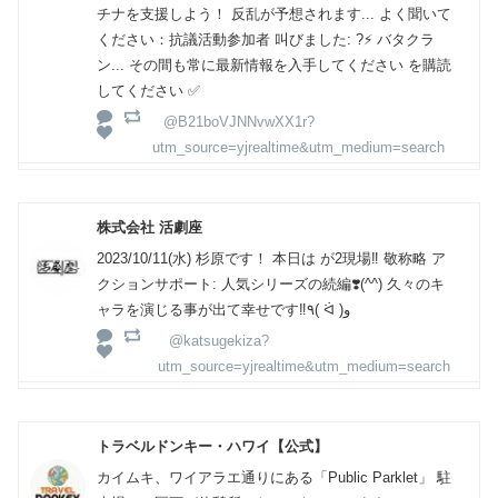
チナを支援しよう！ 反乱が予想されます... よく聞いて
ください：抗議活動参加者 叫びました: ?️⚡ バタクラ
ン... その間も常に最新情報を入手してください を購読
してください ✅
@B21boVJNNvwXX1r?
utm_source=yjrealtime&utm_medium=search
株式会社 活劇座
2023/10/11(水) 杉原です！ 本日は が2現場‼️ 敬称略 ア
クションサポート: 人気シリーズの続編❣️(^^) 久々のキ
ャラを演じる事が出て幸せです‼️٩( ᐛ )و
@katsugekiza?
utm_source=yjrealtime&utm_medium=search
トラベルドンキー・ハワイ【公式】
カイムキ、ワイアラエ通りにある「Public Parklet」 駐