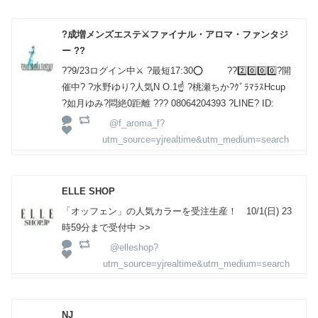
?成増メンズエステ⚔️ファイナル・アロマ・ファンタジ
ー ??
??9/23ログイン中⚔️ ?最短17:30⭕️ ??2️⃣0️⃣0️⃣0️⃣?開
催中? ?水野ゆり?人気N O.1☝️ ?桃瀬ちか?ｸﾞﾗﾏﾗｽHcup
?如月ゆみ?悶絶0距離 ??? 08064204393 ?LINE? ID:
@f_aroma_f?
utm_source=yjrealtime&utm_medium=search
ELLE SHOP
「オッフェン」の人気カラーを受注生産！ 10/1(日) 23
時59分まで受付中 >>
@elleshop?
utm_source=yjrealtime&utm_medium=search
NJ