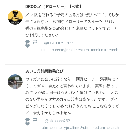
DROOLY（ドローリー）【公式】
／ 大阪を訪れるご予定のある方は ぜひ へ?? ＼ でしか
手に入らない、 特別なドローリーのスイーツ ?? は定
番の人気商品を 詰め合わせた豪華なセットです?✨ ぜ
ひお試しください♫
@DROOLY_PR?
utm_source=yjrealtime&utm_medium=search
あいこ@沖縄離島たび
ウミガメに会いに行くなら 【阿真ビーチ】 満潮時によ
くウミガメに会えると言われています。 実際に行って
みて 人が多い日中はウミガメも避けているのか、人気
のない早朝か夕方の方が出没率は高かったです。 ダイ
ビングしなくても 小さなお子さんでも ここならウミガ
メに会えるかもしれません！
@aikooooo23?
utm_source=yjrealtime&utm_medium=search