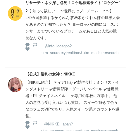
リサーチ・ネタ探し必見！ロケ地検索サイト"ロケグー"
?【 知って欲しい！ 〜世界にはプロチーム！？〜】
#80カ国参加するかくれんぼW杯 かくれんぼの世界大会
があるのご存知でしたか？ ヨーロッパの国には、スポ
ンサーまでついているプロチームがあるほど人気の競
技なんです。
@info_locagoo?
utm_source=yjrealtime&utm_medium=search
【公式】勝利の女神：NIKKE
【NIKKE紹介】 ティア(Tia) ✔️製作会社：ミシリス・イ
ンダストリー ✔️所属部隊：ダージリンパール ✔️使用武
器：RL チェイスネイル ニケ専用の学校に在学中。 他
人の意見も受け入れいつも笑顔。 スイーツ好きで色々
なカフェのVIPであり、人気スイーツ系アカウントを運
営。
@NIKKE_japan?
utm_source=yjrealtime&utm_medium=search