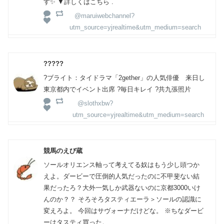
す✨ ▼詳しくはこちら .
@maruiwebchannel?
utm_source=yjrealtime&utm_medium=search
?????
?ブライト：タイドラマ「2gether」の人気俳優 来日し
東京都内でイベント出席 ?毎日キレイ ?共九張照片
@slothxbw?
utm_source=yjrealtime&utm_medium=search
競馬のえび蔵
ソールオリエンス軸って考えてる奴はもう少し頭つか
えよ。ダービーで圧倒的人気だったのに不甲斐ない結
果だったろ？大外一気しか武器ないのに京都3000いけ
んのか？？ そろそろタスティエーラ＞ソールの認識に
変えろよ。 今回はサヴォーナだけどな。 ※ちなダービ
ーはタスティ買った。