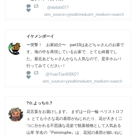
@ebibibi07?
utm_source=yjrealtime&utm_medium=search
イケメンボーイ
〜突撃！ お家紹介〜 part19はあどちゃさんのお家で
す。海の中を再現しているお家で、とても綺麗でし
た。最近あどちゃさんかなら人気なので、是非ホムパ
行ってみてください！
@YuanTian93002?
utm_source=yjrealtime&utm_medium=search
?✩.よっち✩.?
花言葉をお届けします。 まずは一日一輪 ペリストロフ
ェ とても小さな花の基部がねじれたり、花が大きく二
つに分かれる不思議な花姿で観葉植物として人気ある
山草 学名の『Peristrophe』は、花冠の基部が細いねじ