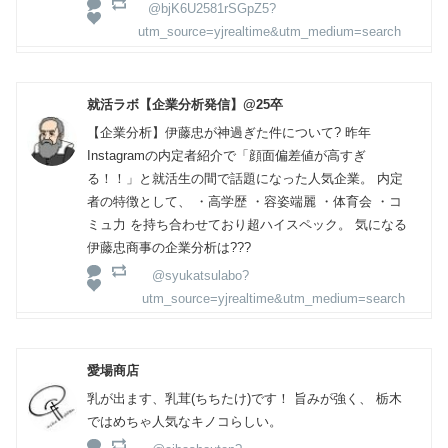
@bjK6U2581rSGpZ5?
utm_source=yjrealtime&utm_medium=search
就活ラボ【企業分析発信】@25卒
【企業分析】伊藤忠が神過ぎた件について? 昨年
Instagramの内定者紹介で「顔面偏差値が高すぎ
る！！」と就活生の間で話題になった人気企業。 内定
者の特徴として、 ・高学歴 ・容姿端麗 ・体育会 ・コ
ミュ力 を持ち合わせており超ハイスペック。 気になる
伊藤忠商事の企業分析は???
@syukatsulabo?
utm_source=yjrealtime&utm_medium=search
愛場商店
乳が出ます、乳茸(ちちたけ)です！ 旨みが強く、 栃木
ではめちゃ人気なキノコらしい。