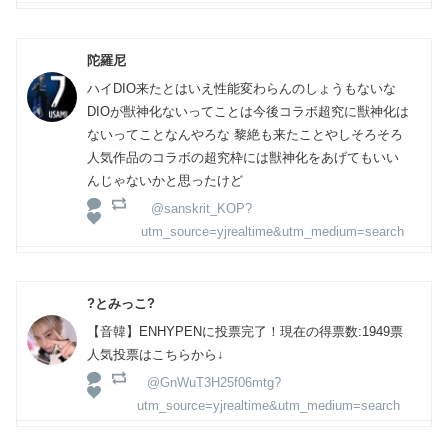
陀羅尼
ハイDIO来たとはいえ性能変わらんのしょうもないな
DIOが獣神化ないってことは今後コラボ超究に獣神化は
ないってことなんやろな 黎絶も来たことやしそろそろ
人気作品のコラボの超究枠には獣神化をあげてもいい
んじゃないかと思ったけど
@sanskrit_KOP?
utm_source=yjrealtime&utm_medium=search
?とみっこ?
【音韓】ENHYPENに投票完了！現在の得票数:1949票
人気投票はこちらから↓
@GnWuT3H25f06mtg?
utm_source=yjrealtime&utm_medium=search