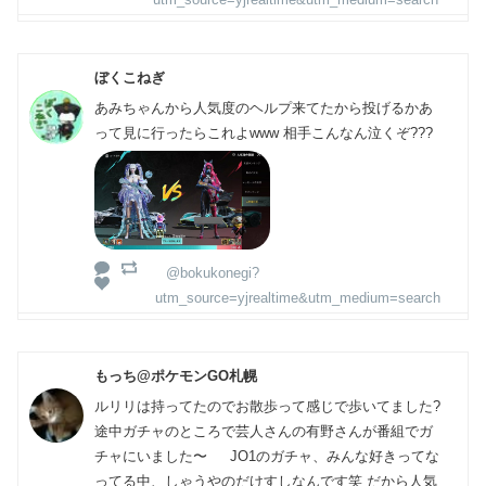
ぼくこねぎ
あみちゃんから人気度のヘルプ来てたから投げるかあ
って見に行ったらこれよwww 相手こんなん泣くぞ???
@bokukonegi?
utm_source=yjrealtime&utm_medium=search
もっち@ポケモンGO札幌
ルリリは持ってたのでお散歩って感じで歩いてました?
途中ガチャのところで芸人さんの有野さんが番組でガ
チャにいました〜 JO1のガチャ、みんな好きってな
ってる中、しゃうやのだけすしなんです笑 だから人気