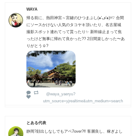
WAYA
帰る前に、熱田神宮～宮鍵のひつまぶし(๑'ڡ'๑)୨♡ 合間
にソースかけない人気のタコヤキ頂いたり、名古屋城
撮影スポット連れてって貰ったり✨ 新幹線止まって焦
ったけど無事に帰れて良かった?? 2日間楽しかった〜あ
りがとう☺️?
@waya_yaeryu?
utm_source=yjrealtime&utm_medium=search
とある代表
静岡?顔出しなしでもアベ7over?‼️ 客層良し、稼ぎよし