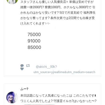
スタッフさんも優しい人気優良店⭐️ 単価は安めですが
雑費一律2000円? 寮費1000円、ホテルなら3000円で 引
かれものはかなり安いです? 5日で片道支給で 福利厚生
がかなり整ってます? 条件次第では2日間でも出稼ぎ受
け入れてくれます✨✨
@akichi__00k?
utm_source=yjrealtime&utm_medium=search
ふー?
本日話題になって人気者になったこは このこたちです⬇️
ワニくん人気でしたよ? 守護霊イルカ?はいなかった〜?