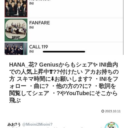
HANA_花? Geniusからもシェア✨ INI曲内
での人気上昇中❣️?️‍?️付けたい アカお持ちの
方 スキマ時間に⬇️お願いします? ・INIをフ
ォロー ・曲に? ・他の方の?に? ・歌詞を
閲覧してシェア ・?やYouTubeにそこから
飛ぶ
2023.10.11
みお?う
@Mioini2Mioini?