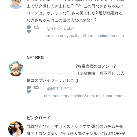
山でリク撮してきました(^_^)/~ この日なぎさちゃんの
コーデは、オシャレなOLさん風でした? 透明感溢れる
なぎさちゃんはこの世の人なのかな？?
@S10Okazaki?
utm_source=yjrealtime&utm_medium=search
NFT-RPG
━━━━━━━━━━━━ ?️各審査員のコメント?️
━━━━━━━━━━━━ （※敬称略、順不同） ⚪人
気コスプレイヤー：いしこ ()
@NFT_RPG?
utm_source=yjrealtime&utm_medium=search
ピンクロード
乳首びんびんどすけべスナックママ 爆乳のガチムチ長
身アナコンダ痴女 ?売れ筋人気ジャンル巨乳70％OFF第