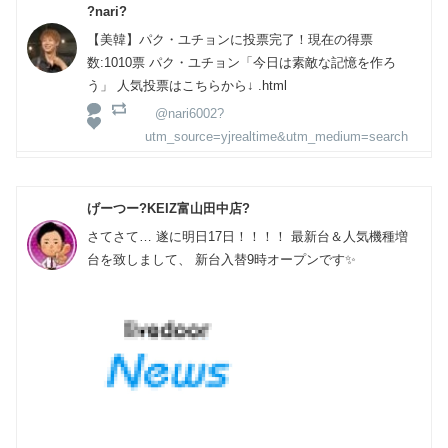
?nari?
【美韓】パク・ユチョンに投票完了！現在の得票
数:1010票 パク・ユチョン「今日は素敵な記憶を作ろ
う」 人気投票はこちらから↓ .html
@nari6002?
utm_source=yjrealtime&utm_medium=search
げーつー?KEIZ富山田中店?
さてさて… 遂に明日17日！！！！ 最新台＆人気機種増
台を致しまして、 新台入替9時オープンです✨