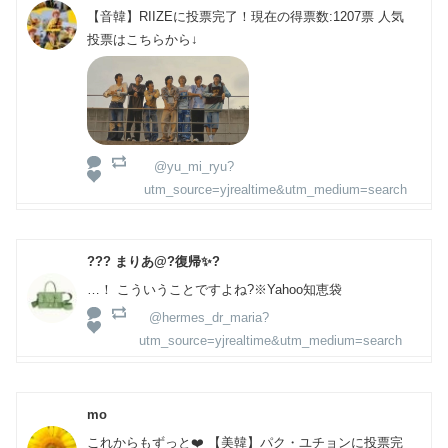
【音韓】RIIZEに投票完了！現在の得票数:1207票 人気
投票はこちらから↓
@yu_mi_ryu?
utm_source=yjrealtime&utm_medium=search
??? まりあ@?復帰✨?
…！ こういうことですよね?※Yahoo知恵袋
@hermes_dr_maria?
utm_source=yjrealtime&utm_medium=search
mo
これからもずっと❤️ 【美韓】パク・ユチョンに投票完