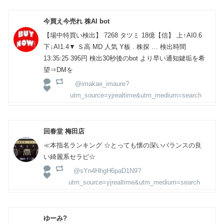
今買え今売れ 株AI bot
【場中特買い検出】 7268 タツミ 18億【信】 上↑AI0.6
下↓AI1.4▼ Ｓ高 MD 人気 Y板 . 株探 … 検出時間
13:35:25 395円 検出30秒後のbot より早い通知鍵垢を希
望⇒DMを
@imakae_imaure?
utm_source=yjrealtime&utm_medium=search
回春堂 梅田店
≪本指名ランキング ☆とっても懐の深いバランスの良
い綺麗系セラピ☆
@sYn4HhgH6paD1N9?
utm_source=yjrealtime&utm_medium=search
ゆーみ?