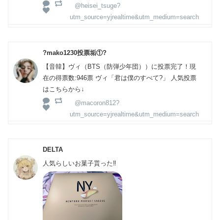
@heisei_tsuge?
utm_source=yjrealtime&utm_medium=search
?mako1230投票垢①?
【音韓】ヴィ（BTS（防弾少年団））に投票完了！現
在の得票数:946票 ヴィ「君は僕のすべて?」 人気投票
はこちらから↓
@macoron812?
utm_source=yjrealtime&utm_medium=search
DELTA
人気らしいお菓子貰った‼️