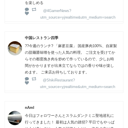
を楽しめる
@4GamerNews?
utm_source=yjrealtime&utm_medium=search
中国レストラン四季
?‍?今週のランチ? 「麻婆豆腐」 国産豚肉100%、自家製
の甜麺醤味噌を使った人気の料理。 ご注文を受けてか
らその都度挽き肉を炒めて作っているので、少しお時
間がかかりますが出来立てならではの香りや味が楽し
めます。 ご来店お待ちしております。
@ShikiRestaurant?
utm_source=yjrealtime&utm_medium=search
nAmI
今日はフォロワーさんとスラムダンクミニ聖地巡礼に
行ってきました！ 最初は人気の踏切? 平日でもやっぱ