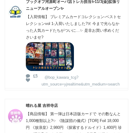
ブックオフ河原町オーパ店トレカ担当✨11/3(金)拡張リ
ニューアルオープン✨
【入荷情報】 プレミアムカードコレクション-ベストセ
レクションvol 1-入荷いたしました?‍☠️ 今まで光らなか
った人気カードたちがついに…✨ 是非お買い求めくだ
さいませ?
@bop_kawara_tcg?
utm_source=yjrealtime&utm_medium=search
晴れる屋 吉祥寺店
【商品情報】 第一弾は日本語版カードで その数なんと
1,000種類以上?✨ 《陰謀団の儀式》[TOR] Foil 18,000
円 《放浪皇》2,980円 《探索するドルイド》1,400円 珍