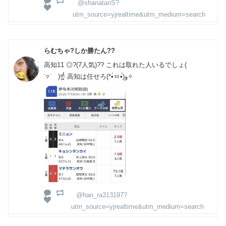
@shanatanS?
utm_source=yjrealtime&utm_medium=search
らむちゃ?しか勝たん??
高知11 ◎?(7人気)?? これは取れた人いるでしょ(
˙▿˙ )☝ 高知は任せろ(*•̀ㅂ•́)و✧
@han_ra313197?
utm_source=yjrealtime&utm_medium=search