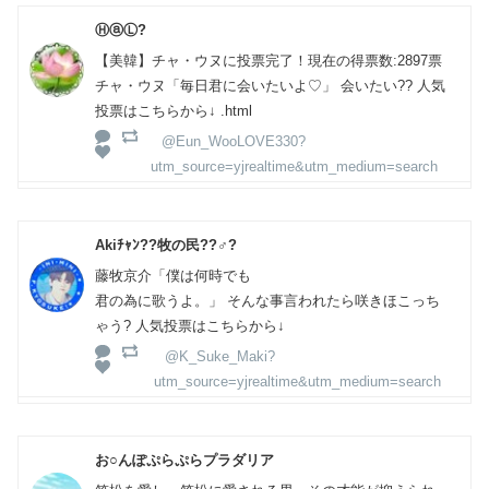
ⒽⓐⓁ?
【美韓】チャ・ウヌに投票完了！現在の得票数:2897票
チャ・ウヌ「毎日君に会いたいよ♡」 会いたい?? 人気
投票はこちらから↓ .html
@Eun_WooLOVE330?
utm_source=yjrealtime&utm_medium=search
Akiﾁｬﾝ??牧の民??‍♂️?
藤牧京介「僕は何時でも
君の為に歌うよ。」 そんな事言われたら咲きほこっち
ゃう? 人気投票はこちらから↓
@K_Suke_Maki?
utm_source=yjrealtime&utm_medium=search
お○んぽぷらぷらプラダリア