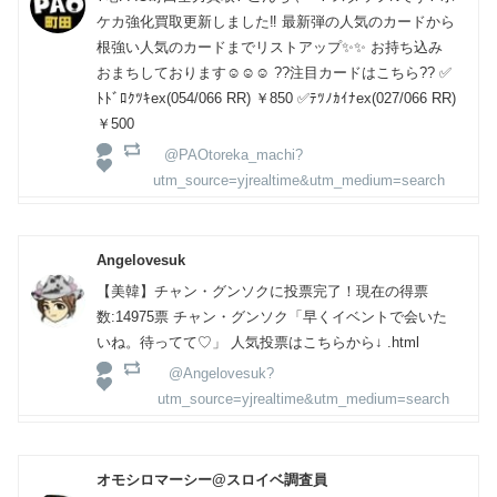
ケカ強化買取更新しました‼ 最新弾の人気のカードから
根強い人気のカードまでリストアップ✨✨ お持ち込み
おまちしております☺☺☺ ??注目カードはこちら?? ✅
ﾄﾄﾞﾛｸﾂｷex(054/066 RR) ￥850 ✅ﾃﾂﾉｶｲﾅex(027/066 RR)
￥500
@PAOtoreka_machi?
utm_source=yjrealtime&utm_medium=search
Angelovesuk
【美韓】チャン・グンソクに投票完了！現在の得票
数:14975票 チャン・グンソク「早くイベントで会いた
いね。待ってて♡」 人気投票はこちらから↓ .html
@Angelovesuk?
utm_source=yjrealtime&utm_medium=search
オモシロマーシー@スロイベ調査員