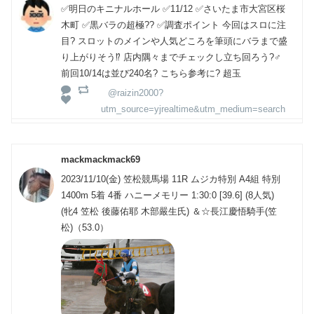
✅明日のキニナルホール ✅11/12 ✅さいたま市大宮区桜
木町 ✅黒バラの超極?? ✅調査ポイント 今回はスロに注
目? スロットのメインや人気どころを筆頭にバラまで盛
り上がりそう⁉️ 店内隅々までチェックし立ち回ろう?‍♂️
前回10/14は並び240名? こちら参考に? 超玉
@raizin2000?
utm_source=yjrealtime&utm_medium=search
mackmackmack69
2023/11/10(金) 笠松競馬場 11R ムジカ特別 A4組 特別
1400m 5着 4番 ハニーメモリー 1:30:0 [39.6] (8人気)
(牝4 笠松 後藤佑耶 木部嚴生氏) ＆☆長江慶悟騎手(笠
松)（53.0）