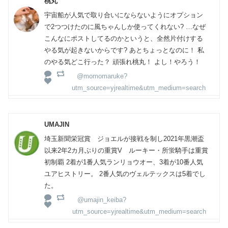
桃丸
宇宙船が人気で取り合いにならないようにオプション
で2つつけたのに風ちゃんしか使ってくれない? …なぜ
こんなにポストしてるのかというと、全然片付けする
やる気が起きないからです? あとちょっとなのに！ 私
のやる気どこ行った？ 頑張れ桃丸！ よし！やろう！
@momomaruke?
utm_source=yjrealtime&utm_medium=search
UMAJIN
埼玉新聞栄冠賞 ジョエルが接戦を制し2021年黒潮盃
以来2年2カ月ぶりの重賞V ルーキー・所蛍騎手は重賞
初制覇 2着が1番人気ランリョウオー、3着が10番人気
ユアヒストリー。 2番人気のヴェルテックスは5着でし
た。
@umajin_keiba?
utm_source=yjrealtime&utm_medium=search