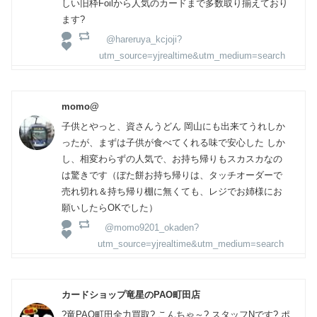
しい旧枠Foilから人気のカードまで多数取り揃えており
ます?
@hareruya_kcjoji?
utm_source=yjrealtime&utm_medium=search
momo@
子供とやっと、資さんうどん 岡山にも出来てうれしか
ったが、まずは子供が食べてくれる味で安心した しか
し、相変わらずの人気で、お持ち帰りもスカスカなの
は驚きです（ぼた餅お持ち帰りは、タッチオーダーで
売れ切れ＆持ち帰り棚に無くても、レジでお姉様にお
願いしたらOKでした）
@momo9201_okaden?
utm_source=yjrealtime&utm_medium=search
カードショップ竜星のPAO町田店
?竜PAO町田全力買取? こんちゃ～? スタッフNです? ポ