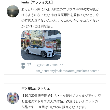
kinta【マッソォ大工】
あっという間にISより新型のプリウスやNXの方が見か
けるようになったな やはり実用性を兼ねてないと、今
の時代人気でないんだね カッコいいかカッコよくない
かはソレとは別な話し
@kinta85330437?
utm_source=yjrealtime&utm_medium=search
空と魔法のアトリエ
【10月20日販売開始】 *｡･＋夕焼けノスタルジア+･｡ 空
と魔法のアトリエの人気作品、夕焼けとシルエットの
作品です。 今回は1点のみの販売となります。