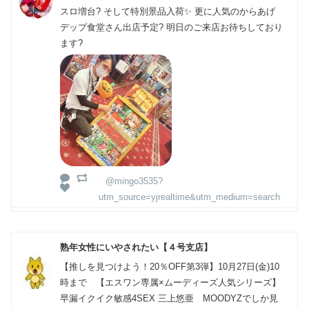
スロ増台? そして特別景品入荷✨ 更に人気のからあげ
デップ食堂さん出店予定? 明日のご来店お待ちしており
ます?
@mingo3535?
utm_source=yjrealtime&utm_medium=search
熟年女性にいやされたい【４号支店】
【推しを見つけよう！20％OFF第3弾】10月27日(金)10
時まで 【エスワン専属×ムーディーズ人気シリーズ】
早漏イクイク敏感4SEX 三上悠亜 MOODYZでしか見