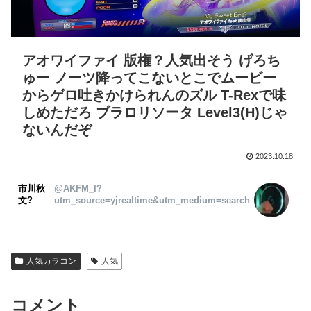
アオワイファイ 版権？人気出そう げろち
ゅー ノーツ降ってこないとこでムービー
からゲロ吐きかけられんのズル T-Rexで味
しめただろ ブラロリソータ Level3(H)じゃ
ないんだぞ
2023.10.18
市川秋
@AKFM_I?
文?
utm_source=yjrealtime&utm_medium=search
人気カラコン
人気
コメント