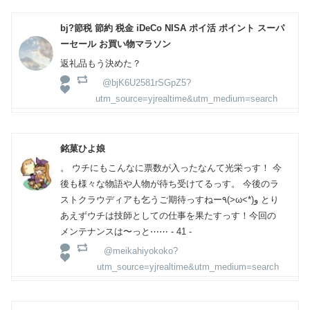
bj?節税 節約 税金 iDeCo NISA ポイ活 ポイント スーパ
ーセール お買い物マラソン
返礼品もう決めた？
@bjK6U2581rSGpZ5?
utm_source=yjrealtime&utm_medium=search
銘菓ひよ娘
。 ウチにもこんなに票数が入ったなんて光栄っす！ 今
後も様々な物語や人物が待ち受けてるっす。 今後のラ
ストクラウディアも乞うご期待っすねー٩(>ω<*)و とり
あえずウチは技師としての仕事を果たすっす！今回の
メンテナンスは〜っと⋯⋯ - 41 -
@meikahiyokoko?
utm_source=yjrealtime&utm_medium=search