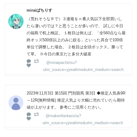
miraiぱちりす
（荒れそうなＲで）３連複をｎ番人気以下全部買いし
たら凄いのでは？と思うことが多いので、 試しに今日
の福島で机上検証。 １枚目は例えば、「全560点なら最
終オッズ500倍以上のみに絞る」といった具合で100倍
単位で調整した場合。 ２枚目は全頭ボックス。勝って
て草。 ※今日の東京だと多分大破産
@miraipachirisu?
utm_source=yjrealtime&utm_medium=search
2023年11月3日 第15回 門別競馬 第3日 ◆推定人気表9R
～12R(無料情報) 推定人気より大幅に売れていたら期待
値が上がります。 参考にご活用ください。
@makenfantasista?
utm_source=yjrealtime&utm_medium=search