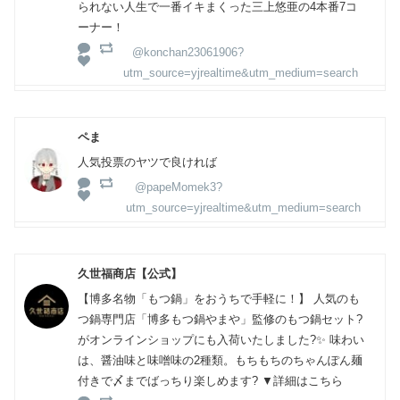
られない人生で一番イキまくった三上悠亜の4本番7コ
ーナー！
@konchan23061906?
utm_source=yjrealtime&utm_medium=search
ペま
人気投票のヤツで良ければ
@papeMomek3?
utm_source=yjrealtime&utm_medium=search
久世福商店【公式】
【博多名物「もつ鍋」をおうちで手軽に！】 人気のも
つ鍋専門店「博多もつ鍋やまや」監修のもつ鍋セット?
がオンラインショップにも入荷いたしました?✨ 味わい
は、醤油味と味噌味の2種類。もちもちのちゃんぽん麺
付きで〆までばっちり楽しめます? ▼詳細はこちら