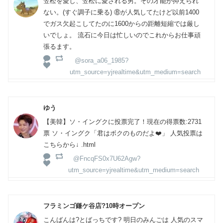
笠松を愛し、笠松に愛される男。その才能が抑えられ
ない。(すぐ調子に乗る) ⑧が人気してたけど以前1400
でガス欠起こしてたのに1600からの距離短縮では厳し
いでしょ。 流石に今日は忙しいのでこれからお仕事頑
張るます。
@sora_a06_1985?
utm_source=yjrealtime&utm_medium=search
ゆう
【美韓】ソ・イングクに投票完了！現在の得票数:2731
票 ソ・イングク「君はボクのものだよ❤️」 人気投票は
こちらから↓ .html
@FncqFS0x7U62Agw?
utm_source=yjrealtime&utm_medium=search
フラミンゴ鎌ケ谷店?10時オープン
こんばんは?とばっちです? 明日のみんごは 人気のスマ