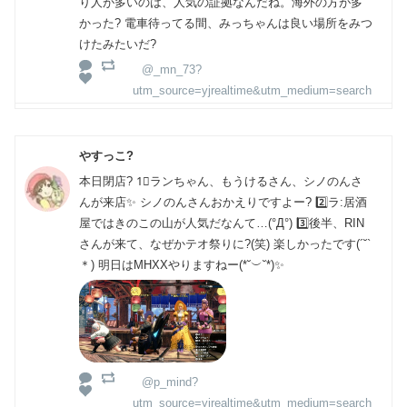
り人が多いのは、人気の証拠なんだね。海外の方が多
かった? 電車待ってる間、みっちゃんは良い場所をみつ
けたみたいだ?
@_mn_73?
utm_source=yjrealtime&utm_medium=search
やすっこ?
本日閉店? 1⃣ランちゃん、もうけるさん、シノのんさ
んが来店✨ シノのんさんおかえりですよー? 2️⃣ラ:居酒
屋ではきのこの山が人気だなんて…(°Д°) 3️⃣後半、RIN
さんが来て、なぜかテオ祭りに?(笑) 楽しかったです(´˘`
＊) 明日はMHXXやりますねー(*˘︶˘*)✨
@p_mind?
utm_source=yjrealtime&utm_medium=search