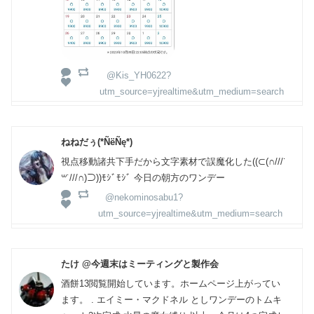
@Kis_YH0622?
utm_source=yjrealtime&utm_medium=search
ねねだぅ(*ÑëÑę*)
視点移動諸共下手だから文字素材で誤魔化した((⊂(∩///˙
꒳​˙///∩)⊃))ﾓｼﾞﾓｼﾞ 今日の朝方のワンデー
@nekominosabu1?
utm_source=yjrealtime&utm_medium=search
たけ @今週末はミーティングと製作会
酒餅13閲覧開始しています。ホームページ上がってい
ます。 . エイミー・マクドネル としワンデーのトムキ