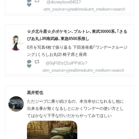
@disneylove0401?
utm_source=yjrealtime&utm_medium=search
☆彡北斗星☆彡ポケモン､ブルトレ､東武30000系､｢さる
びあ丸｣JR南武線､東急8500系推し
0月を写真4枚で振り返る 下田港発着｢ワンデークルージ
ング｣くろしお丸⑵ 椅子席と座席
@0qF0DzQ1ulPPdGz?
utm_source=yjrealtime&utm_medium=search
黒井哲也
ただジープに乗り続けるの、本当幸せになれるし他に
出来る事が無くなるしとにかくワンデーの使い方とし
てはかなり下手な行いだからやってみてほしい