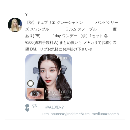
?
【譲】キュプリエ グレーシャトン バンビシリー
ズ スワンブルー ラルム スノーブルー 度
あり(.75) 1day ワンデー 【求】1セット 各
¥300(送料手数料込) まとめ買い可 メ⚫︎カリでお取引希
望 DM、リプお気軽にお声掛け下さい☺︎
@A10fDk?
utm_source=yjrealtime&utm_medium=search