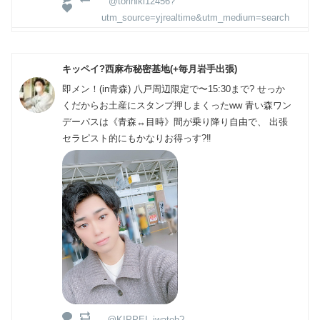
@torihiki12456?
utm_source=yjrealtime&utm_medium=search
キッペイ?西麻布秘密基地(+毎月岩手出張)
即メン！(in青森) 八戸周辺限定で〜15:30まで? せっか
くだからお土産にスタンプ押しまくったww 青い森ワン
デーパスは《青森↔️目時》間が乗り降り自由で、 出張
セラピスト的にもかなりお得っす?‼️
@KIPPEI_iwateh?