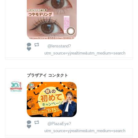
@lensstand?
utm_source=yjrealtime&utm_medium=search
プラザアイ コンタクト
@PlazaEye?
utm_source=yjrealtime&utm_medium=search