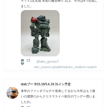
ャット2次完成 水星の魔女縛り 以上、今月は4つ完成し
ました。
@take_gyonou?
utm_source=yjrealtime&utm_medium=search
ゆめプー 9/15.10/5.6.19.31イン予定
来年のファンダフルチケ発表してるから今年はもう無
いの濃厚だからクリスマスイベ初日のワンデー買いま
したわ。