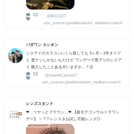
@961C62?
utm_source=yjrealtime&utm_medium=search
パダワン カシオン
シスアイのカラコンいくら探しても 3ヶ月～1年タイプ
と 度ナシしかないんだけど ワンデーで度アリのシスア
イ 購入したことある方いますか…？泣
@masterCashion?
utm_source=yjrealtime&utm_medium=search
レンズスタンド
❤︎…ツヤっとブラウン…❤︎ 【超モテコンウルトラワン
デー】 ✨ ? ? レンスタお試し可能レンズ◎