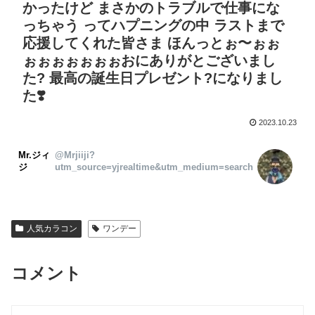
かったけど まさかのトラブルで仕事にな
っちゃう ってハプニングの中 ラストまで
応援してくれた皆さま ほんっとぉ〜ぉぉ
ぉぉぉぉぉぉぉおにありがとございまし
た? 最高の誕生日プレゼント?になりまし
た❣️
2023.10.23
Mr.ジィ
@Mrjiiji?
ジ
utm_source=yjrealtime&utm_medium=search
人気カラコン
ワンデー
コメント