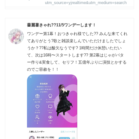
utm_source=yjrealtime&utm_medium=search
薔麗薯きゃれ??11/5ワンデーします！
ワンデー第1幕！おつきゃれ様でした?? みんな来てくれ
てありがとう?歌と雑談楽しんでいただけましたでしょ
うか？??私は酸欠なうです? 1時間だけ休憩いただい
て、次は16時〜スタートします?? 第2幕はじゃがバタ
ー作り&実食して、セリフ！五億年ぶりに演技とかする
のでご容赦を！！