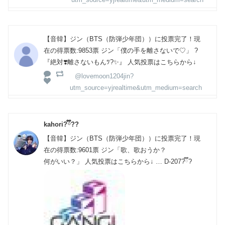
【音韓】ジン（BTS（防弾少年団））に投票完了！現
在の得票数:9853票 ジン「僕の手を離さないで♡」 ?
『絶対❣️離さないもんﾂ?✨️』 人気投票はこちらから↓
@lovemoon1204jin?
utm_source=yjrealtime&utm_medium=search
kahori?ྀི??
【音韓】ジン（BTS（防弾少年団））に投票完了！現
在の得票数:9601票 ジン「歌、歌おうか？
何がいい？」 人気投票はこちらから↓ … D-207?ྀི?