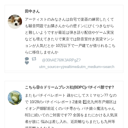
田中さん
アーティストのみなさんは自宅で楽器の練習したくて
も騒音問題でお隣さんからの壁ドンにびくつきながら
と難しいようですが最近は弾き語り配信やゲーム実況
なども増えてきたりで東京では防音室付き賃貸マンシ
ョンが人気だとか 10万以下で一戸建てが借りれるこち
らに移住しませんか
@30hAE76fK3ARPgZ?
utm_source=yjrealtime&utm_medium=search
こちらⒷ☆ドリームプレス社(BDPC)パチイベ部です?
またもパチイベレポート 疎かにしてスミマセン?? なの
で 10/28のパチイベレポート2連発 1️⃣北九州市戸畑区は
イオン戸畑駅前近くのパチ専から パチ娘☆魔法ちゃん
8日に続いてのご対面です?? 全国をまたにかける人気演
者が故に 悩みは差し入れ、近距離ならまだしも九州等