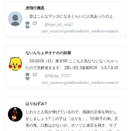
虎飛行機真
、昔はこんなマンガになるくらいに人気あったのよ。
@tiger_jet_sing?
utm_source=yjrealtime&utm_medium=search
ないんちぇ＠オナホの奴隷
23/10/29（日）東京5R ここも人気なりになっちゃっ
たので見解省きます。 [買い目] 3連複BOX 1,5,7,9,10
@Nijntje_TOS?
utm_source=yjrealtime&utm_medium=search
はりねずみ?
じわりと人気が伸びているので、感謝の正体を明かし
をしましょう? この子は「はりを」。?の双子の弟。文
系の塊。口数は少ないが、ボソリと迷言を残す。サブ