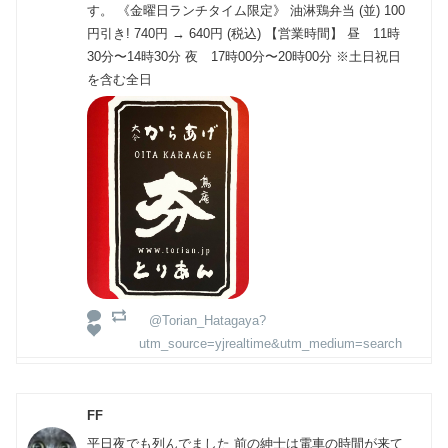
す。 《金曜日ランチタイム限定》 油淋鶏弁当 (並) 100
円引き! 740円 → 640円 (税込) 【営業時間】 昼 11時
30分〜14時30分 夜 17時00分〜20時00分 ※土日祝日
を含む全日
@Torian_Hatagaya?
utm_source=yjrealtime&utm_medium=search
FF
平日夜でも列んでました 前の紳士は電車の時間が来て