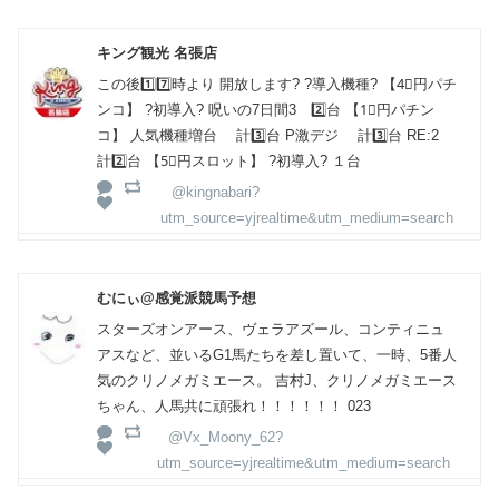
キング観光 名張店
この後1️⃣7️⃣時より 開放します? ?導入機種? 【4⃣円パチ
ンコ】 ?初導入? 呪いの7日間3 2️⃣台 【1⃣円パチン
コ】 人気機種増台 計3️⃣台 P激デジ 計3️⃣台 RE:2
計2️⃣台 【5⃣円スロット】 ?初導入? １台
@kingnabari?
utm_source=yjrealtime&utm_medium=search
むにぃ@感覚派競馬予想
スターズオンアース、ヴェラアズール、コンティニュ
アスなど、並いるG1馬たちを差し置いて、一時、5番人
気のクリノメガミエース。 吉村J、クリノメガミエース
ちゃん、人馬共に頑張れ！！！！！！ 023
@Vx_Moony_62?
utm_source=yjrealtime&utm_medium=search