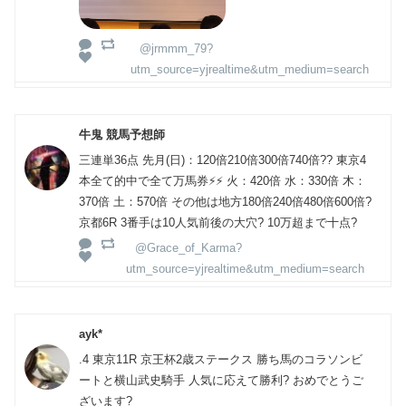
@jrmmm_79?
utm_source=yjrealtime&utm_medium=search
牛鬼 競馬予想師
三連単36点 先月(日)：120倍210倍300倍740倍?? 東京4
本全て的中で全て万馬券⚡️⚡️ 火：420倍 水：330倍 木：
370倍 土：570倍 その他は地方180倍240倍480倍600倍?
京都6R 3番手は10人気前後の大穴? 10万超まで十点?
@Grace_of_Karma?
utm_source=yjrealtime&utm_medium=search
ayk*
.4 東京11R 京王杯2歳ステークス 勝ち馬のコラソンビ
ートと横山武史騎手 人気に応えて勝利? おめでとうご
ざいます?