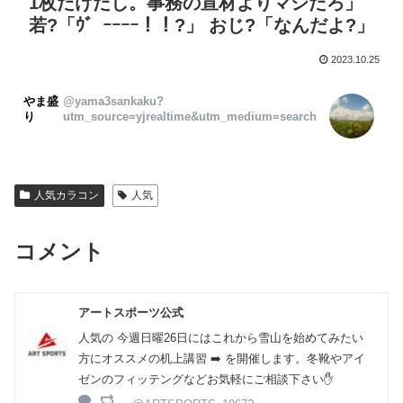
1枚だけだし。事務の宣材よりマシだろ」
若?「ｳ゛ｰｰｰｰ！！?」 おじ?「なんだよ?」
2023.10.25
やま盛
@yama3sankaku?
り
utm_source=yjrealtime&utm_medium=search
人気カラコン
人気
コメント
アートスポーツ公式
人気の 今週日曜26日にはこれから雪山を始めてみたい
方にオススメの机上講習 ➡️ を開催します。冬靴やアイ
ゼンのフィッテングなどお気軽にご相談下さい✋