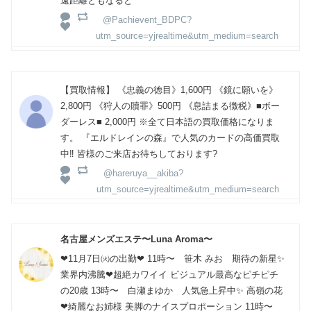
遠距離ともなると
@Pachievent_BDPC?
utm_source=yjrealtime&utm_medium=search
【買取情報】 《忠義の徳目》1,600円 《鏡に願いを》
2,800円 《狩人の贖罪》500円 《息詰まる徴税》■ボー
ダーレス■ 2,000円 ※全て日本語の買取価格になりま
す。 『エルドレインの森』で人気のカードの高価買取
中‼️ 皆様のご来店お待ちしております?
@hareruya__akiba?
utm_source=yjrealtime&utm_medium=search
名古屋メンズエステ〜Luna Aroma〜
❤11月7日㈫の出勤❤ 11時〜 笹木 みお 期待の新星✨
業界内沸騰❤超絶カワイイ ビジュアル最高なピチピチ
の20歳 13時〜 白瀬まゆか 人気急上昇中✨ 高嶺の花
❤綺麗なお姉様 美脚のナイスプロポーション 11時〜