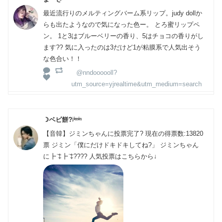
最近流行りのメルティングバーム系リップ。judy dollか
らも出たようなので気になった色ー。 とろ蜜リップペ
ン。 1と3はブルーベリーの香り、5はチョコの香りがし
ます?? 気に入ったのは3だけど1が粘膜系で人気出そう
な色合い！！
@nndoooooll?
utm_source=yjrealtime&utm_medium=search
☽ベビ餅?ʲⁱᵐⁱⁿ
【音韓】ジミンちゃんに投票完了? 現在の得票数:13820
票 ジミン「僕にだけドキドキしてね?」 ジミンちゃん
に┣ ̈‡┣ ̈‡???? 人気投票はこちらから↓