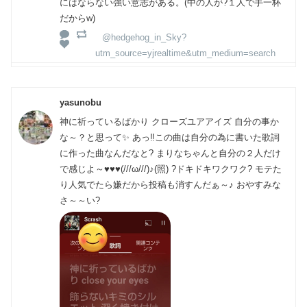
にはならない強い意志がある。(中の人が?１人で手一杯
だからw)
@hedgehog_in_Sky?
utm_source=yjrealtime&utm_medium=search
yasunobu
神に祈っているばかり クローズユアアイズ 自分の事か
な～？と思って✨ あっ‼️この曲は自分の為に書いた歌詞
に作った曲なんだなと? まりなちゃんと自分の２人だけ
で感じよ～♥♥♥(///ω///)♪(照) ?ドキドキワクワク? モテた
り人気でたら嫌だから投稿も消すんだぁ～♪ おやすみな
さ～～い?