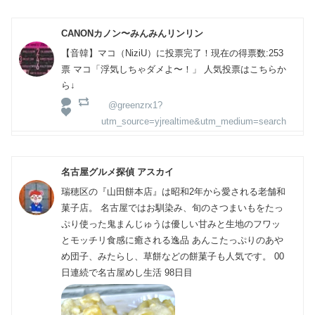
CANONカノン〜みんみんリンリン
【音韓】マコ（NiziU）に投票完了！現在の得票数:253
票 マコ「浮気しちゃダメよ〜！」 人気投票はこちらか
ら↓
@greenzrx1?
utm_source=yjrealtime&utm_medium=search
名古屋グルメ探偵 アスカイ
瑞穂区の『山田餅本店』は昭和2年から愛される老舗和
菓子店。 名古屋ではお馴染み、旬のさつまいもをたっ
ぷり使った鬼まんじゅうは優しい甘みと生地のフワッ
とモッチリ食感に癒される逸品 あんこたっぷりのあや
め団子、みたらし、草餅などの餅菓子も人気です。 00
日連続で名古屋めし生活 98日目