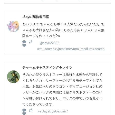
-Sayu-配信者用垢
わいラスで ちゃんるあボイス人気だったみたいだし ち
ゃんるあ大好きな人の為に ちゃんるあ にょんにょん無
限ループを作ってみた?w
@sayu2255?
utm_source=yjrealtime&utm_medium=search
チャームキャスティング☘レイラ
そのため聖クリストファーは旅行と水難から守護して
くれるとされ、サーファーのお守りモチーフとしても
人気。お気に入りのドラゴン・ディフュージョン社の
レザーかごバッグの内側には聖クリストファーのコイ
ンが縫い付けられており、バッグの中でいつも見守っ
てくださっています。
@DaysEyeGarden?