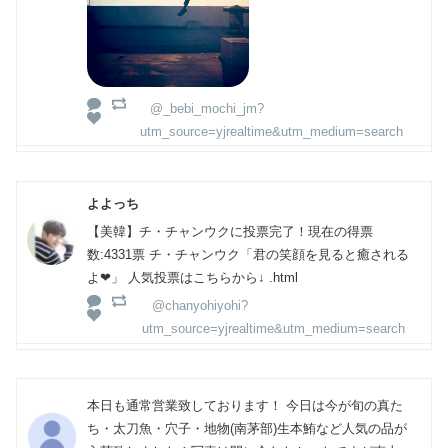
@_bebi_mochi_jm?
utm_source=yjrealtime&utm_medium=search
よよっち
【美韓】チ・チャンウクに投票完了！現在の得票
数:4331票 チ・チャンウク「君の笑顔を見ると癒される
よ❤」 人気投票はこちらから↓ .html
@chanyohiyohi?
utm_source=yjrealtime&utm_medium=search
本日も通常営業致しております！ 今日は今が旬の真た
ち・太刀魚・穴子・地物(南茅部)生本鮪など人気の品が