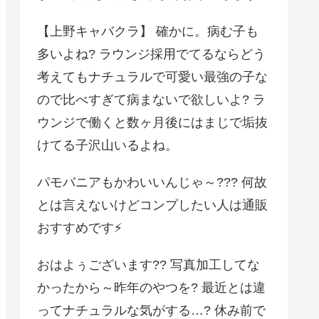
【上野キャバクラ】 確かに。病む子も
多いよね? ラウンジ採用でてるならどう
考えてもナチュラルで可愛い最強の子な
ので比べすぎて病まないで欲しいよ? ラ
ウンジで働くと数ヶ月後にはまじで垢抜
けてる子沢山いるよね。
パモバニアもかわいいんじゃ～??? 何故
とは言えないけどコンプしたい人は通販
おすすめです⚡️
おはよぅございます?? 写真加工してな
かったから～昨年のやつを? 最近とは違
ってナチュラルな気がする…? 休み前で