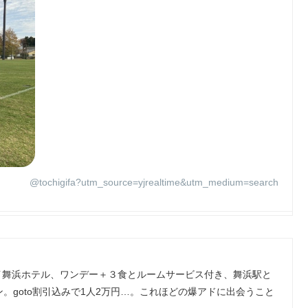
@tochigifa?utm_source=yjrealtime&utm_medium=search
い方のベイ舞浜ホテル、ワンデー＋３食とルームサービス付き、舞浜駅と
。goto割引込みで1人2万円…。これほどの爆アドに出会うこと