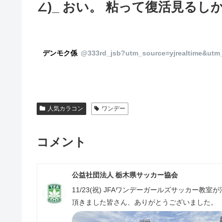
∠)_ おい。 粘って復活見るし
デンモク係
@333rd_jsb?utm_source=yjrealtime&ut
人気カラコン
ワンデー
コメント
公益社団法人 栃木県サッカー協会
11/23(祝) JFAワンデーガールズサッカー
頂きました皆さん、ありがとうございました。