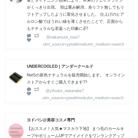
量とタイトニング効果により、本来のフェイスライン
がくっきり出現。 頬は重み解消、糸リフト無しでもリ
フトアップしたように変化させました。 仕上げのヒア
ルロン酸でほうれい線を薄くさせたことで、正面から
もナチュラルな若返った印象に✌?
@nakamura_isea?
utm_source=yjrealtime&utm_medium=search
UNDERCOOLED | アンダークールド
NotSの新色ナチュラルを販売開始します。 オンライン
ストアからすぐご購入できます??
@y0suke_watanabe?
utm_source=yjrealtime&utm_medium=search
ヨドバシ@美容コスメ専門
【おススメ！人気★マスカラ下地】 まつ毛のカールキ
ープやボリュームUPでアイメイクをワンランクアップ