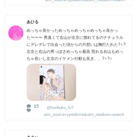
あひる
めっちゃ良かっためっちゃめっちゃめっちゃ良かっ
た〜〜〜 男臭くて右山が左京に惚れてるのナチュラル
にデレデレで出会った頃からの片想いは胸打たれた?‍♀️?
左京と右山の男っぽさめっちゃ最高 照れる右山もめっ
ちゃ良いし左京のイケメン行動も良き、、?‍♀️?‍♀️
@bunbuku_fu?
utm_source=yjrealtime&utm_medium=search
ぁぉぃ