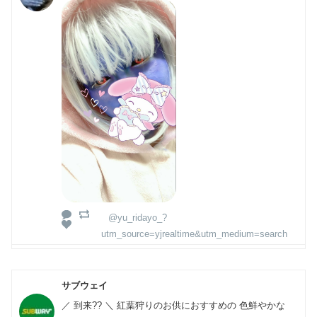
@yu_ridayo_?
utm_source=yjrealtime&utm_medium=search
サブウェイ
／ 到来?? ＼ 紅葉狩りのお供におすすめの 色鮮やかな