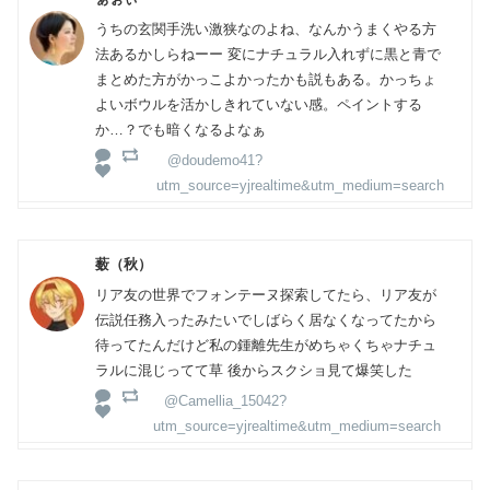
うちの玄関手洗い激狭なのよね、なんかうまくやる方
法あるかしらねーー 変にナチュラル入れずに黒と青で
まとめた方がかっこよかったかも説もある。かっちょ
よいボウルを活かしきれていない感。ペイントする
か…？でも暗くなるよなぁ
@doudemo41?
utm_source=yjrealtime&utm_medium=search
薮（秋）
リア友の世界でフォンテーヌ探索してたら、リア友が
伝説任務入ったみたいでしばらく居なくなってたから
待ってたんだけど私の鍾離先生がめちゃくちゃナチュ
ラルに混じってて草 後からスクショ見て爆笑した
@Camellia_15042?
utm_source=yjrealtime&utm_medium=search