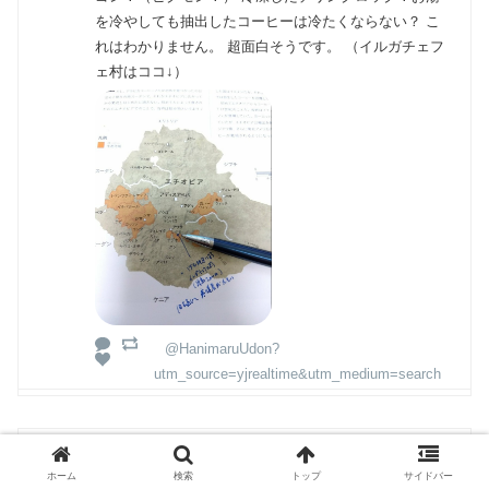
を冷やしても抽出したコーヒーは冷たくならない？ こ
れはわかりません。 超面白そうです。 （イルガチェフ
ェ村はココ↓）
@HanimaruUdon?
utm_source=yjrealtime&utm_medium=search
YOSHIHIRO
ホーム
検索
トップ
サイドバー
FMノースウェーブ「ムーブオンアップ」を聴きまし