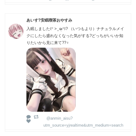
あいす?安眠喫茶おやすみ
入眠しました꒰ᐡ > ̫ o̴̶̷̤ ᐡ꒱? （いつもより）ナチュラルメイ
クにしたら盛れなくなった気がする?どっちがいいか知
りたいから見に来て??‍♀️
@anmin_aisu?
utm_source=yjrealtime&utm_medium=search