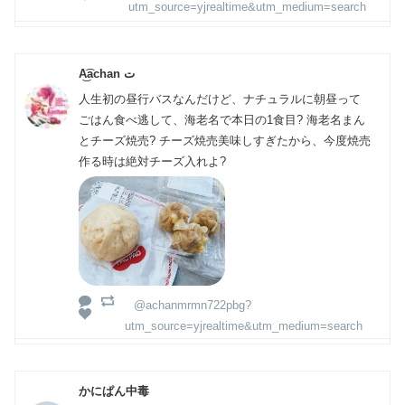
utm_source=yjrealtime&utm_medium=search
A͜͡achan ت
人生初の昼行バスなんだけど、ナチュラルに朝昼って
ごはん食べ逃して、海老名で本日の1食目? 海老名まん
とチーズ焼売? チーズ焼売美味しすぎたから、今度焼売
作る時は絶対チーズ入れよ?
@achanmrmn722pbg?
utm_source=yjrealtime&utm_medium=search
かにぱん中毒