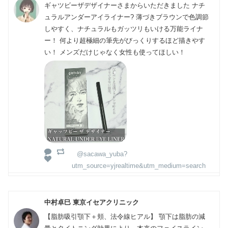
ギャツビーザデザイナーさまからいただきました ナチ
ュラルアンダーアイライナー? 薄づきブラウンで色調節
しやすく、ナチュラルもガッツリもいける万能ライナ
ー！ 何より超極細の筆先がびっくりするほど描きやす
い！ メンズだけじゃなく女性も使ってほしい！
@sacawa_yuba?
utm_source=yjrealtime&utm_medium=search
中村卓巳 東京イセアクリニック
【脂肪吸引顎下＋頬、法令線ヒアル】 顎下は脂肪の減