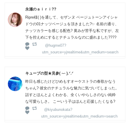
永瀬のａｉｒｉ??
Ripre様( )を通して、セザンヌ ベージュトーンアイシャ
ドウの01ナッツベージュを頂きました?✨ 名前の通り、
ナッツカラーを感じる配色? 黄みが苦手な私ですが、左
下を控えめにするとナチュラルなのに盛れました????
@hugme07?
utm_source=yjrealtime&utm_medium=search
キューブの型★見参( ⋅֊⋅ ).ᐟ.ᐟ
昨日も感じたけどひめもすオーケストラの春歌かなう
ちゃん? 彼女のナチュラルな魅力に気づいてしまった。
話すとほんとよくわかる、全くいやらしさのない純粋
な可愛らしさ。 こーいう子はほんと応援したくなる?
@kiyubunokata?
utm_source=yjrealtime&utm_medium=search