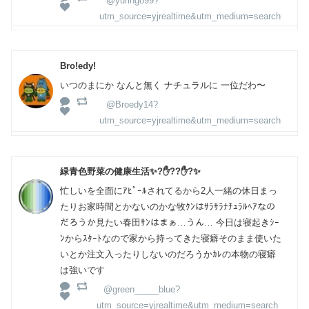
@yuringo99?
utm_source=yjrealtime&utm_medium=search
Bro!edy!
いつのまにか なんと無く ナチュラルに 一位だわ〜
@Broedy14?
utm_source=yjrealtime&utm_medium=search
緑青色野菜の健康生活✨?✋??✋?✨
忙しいを全面にｱﾋﾟｰﾙされてるから2人一緒の休日まっ
たりお家時間とかないのかな牧ｸﾝはｻﾗｻﾗﾅﾁｭﾗﾙﾍｱなの
だろうか見たい春田ｻﾝはまぁ…うん… 今日は寝起きｼｰ
ﾝからｽﾀｰﾄなので家から持ってきた寝癖そのまま使いた
いとか注文入ったりしないのだろうかｶﾚの本物の寝癖
は強いです
@green_____blue?
utm_source=yjrealtime&utm_medium=search