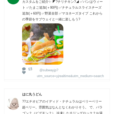
カスタムをご紹介✨ ◤?チリチキン?◢ ✅パンはウィー
ト ✅たまご追加(＋90円) ✅ナチュラルスライスチーズ
追加(＋60円) ✅野菜全部 ✅マヨネーズタイプ これから
の季節をサブウェイと一緒に楽しもう?
@subwayjp?
utm_source=yjrealtime&utm_medium=search
はに丸うどん
??エチオピアのイディド・ナチュラルはベリーベリー
超ベリー。雰囲気はなんとなくわかりそう。 で、パラ
ゴン？（ピグモン？） 冷凍したチリングロック？お湯