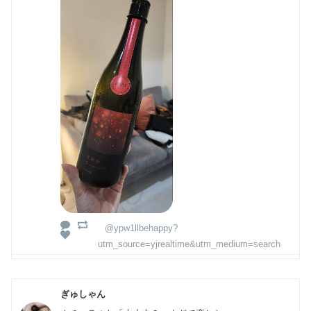
@ypw1llbehappy?
utm_source=yjrealtime&utm_medium=search
ぎゅしゃん