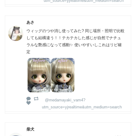
utm_source=yjrealtime&utm_medium=search
あさ
ウィッグのつや消し使ってみた? 同じ場所・照明で比較
しても結構違う！！テカテカした感じが自然でナチュ
ラルな艶感になって感動✨ 使いやすいしこれはリピ確
定
@medamayaki_vam4?
utm_source=yjrealtime&utm_medium=search
柴犬