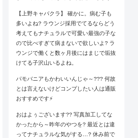
【上野キャバクラ】 確かに。病む子も
多いよね? ラウンジ採用でてるならどう
考えてもナチュラルで可愛い最強の子な
ので比べすぎて病まないで欲しいよ? ラ
ウンジで働くと数ヶ月後にはまじで垢抜
けてる子沢山いるよね。
パモバニアもかわいいんじゃ～??? 何故
とは言えないけどコンプしたい人は通販
おすすめです⚡️
おはよぅございます?? 写真加工してな
かったから～昨年のやつを? 最近とは違
ってナチュラルな気がする…? 休み前で