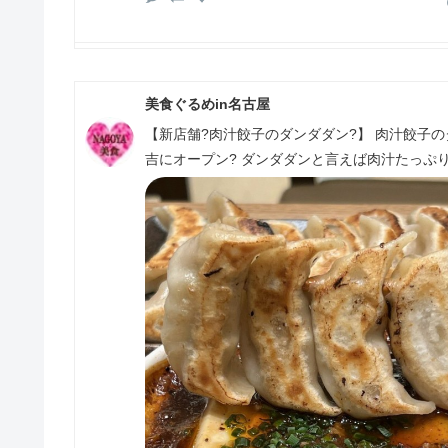
美食ぐるめin名古屋
【新店舗?肉汁餃子のダンダダン?】 肉汁餃子のダン
吉にオープン? ダンダダンと言えば肉汁たっぷり