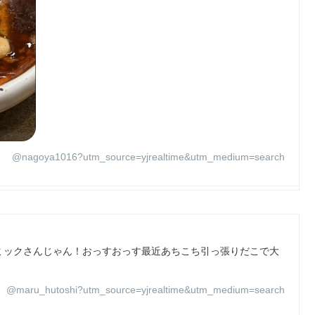
@nagoya1016?utm_source=yjrealtime&utm_medium=search
ミックさんじゃん！おっすおっす最近あちこち引っ張りだこで大
@maru_hutoshi?utm_source=yjrealtime&utm_medium=search