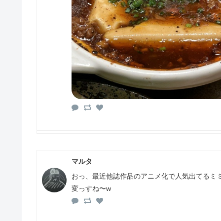
マルタ
おっ、最近他誌作品のアニメ化で人気出てるミ
変っすね〜w