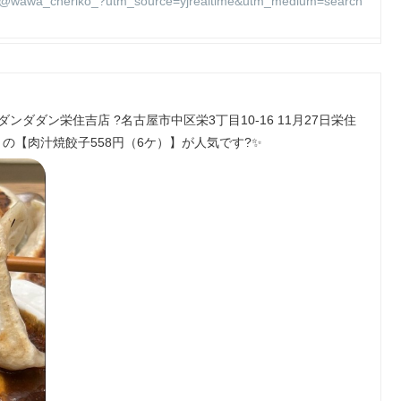
@wawa_cheriko_?utm_source=yjrealtime&utm_medium=search
ダダン栄住吉店 ?名古屋市中区栄3丁目10-16 11月27日栄住
の【肉汁焼餃子558円（6ケ）】が人気です?✨