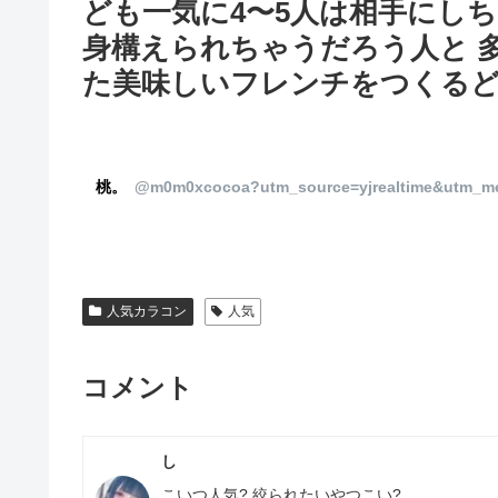
ども一気に4〜5人は相手にし
身構えられちゃうだろう人と 
た美味しいフレンチをつくるど
桃。
@m0m0xcocoa?utm_source=yjrealtime&utm_m
人気カラコン
人気
コメント
し
こいつ人気? 絞られたいやつこい?