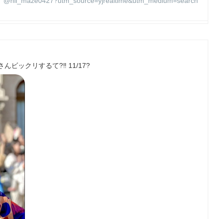
@nii_maze0427?utm_source=yjrealtime&utm_medium=search
ビックリするて?‼️ 11/17?