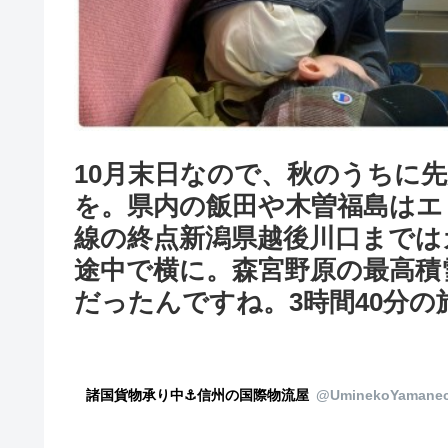
10月末日なので、秋のうちに
を。県内の飯田や木曽福島はエ
線の終点新潟県越後川口まではカ
途中で横に。森宮野原の最高積
だったんですね。3時間40分の
諸国貨物承り中⚓︎信州の国際物流屋
@UminekoYamaneco