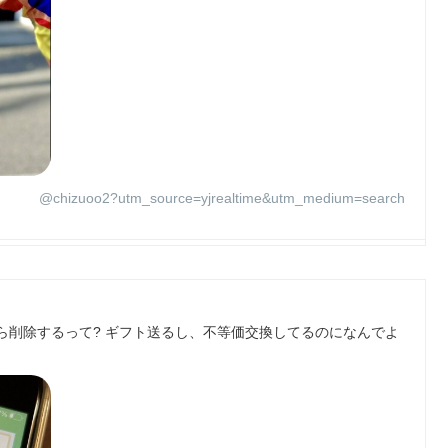
@chizuoo2?utm_source=yjrealtime&utm_medium=search
ら削除するって? ギフト送るし、不等価交換してるのになんでよ