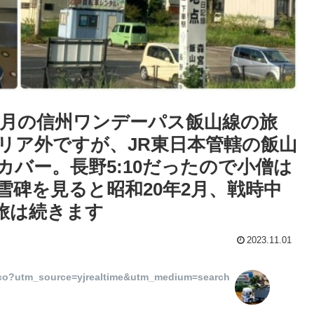
先月の信州ワンデーパス飯山線の旅
リア外ですが、JR東日本管轄の飯山
バー。長野5:10だったので小僧は
雪碑を見ると昭和20年2月、戦時中
旅は続きます
2023.11.01
?utm_source=yjrealtime&utm_medium=search