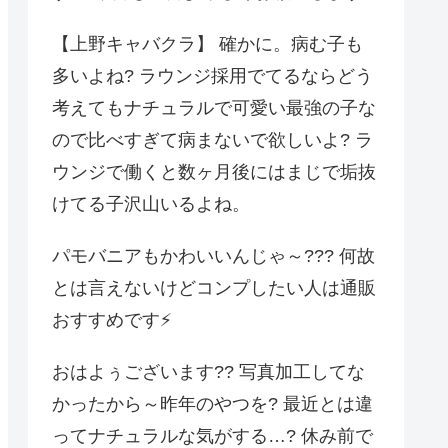
【上野キャバクラ】 確かに。病む子も
多いよね? ラウンジ採用でてるならどう
考えてもナチュラルで可愛い最強の子な
ので比べすぎて病まないで欲しいよ? ラ
ウンジで働くと数ヶ月後にはまじで垢抜
けてる子沢山いるよね。
パモバニアもかわいいんじゃ～??? 何故
とは言えないけどコンプしたい人は通販
おすすめです⚡️
おはよぅございます?? 写真加工してな
かったから～昨年のやつを? 最近とは違
ってナチュラルな気がする…? 休み前で