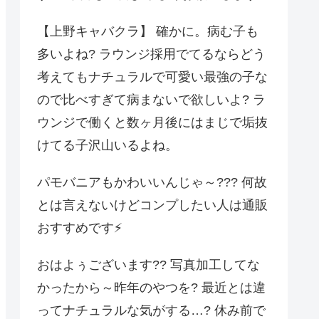
【上野キャバクラ】 確かに。病む子も
多いよね? ラウンジ採用でてるならどう
考えてもナチュラルで可愛い最強の子な
ので比べすぎて病まないで欲しいよ? ラ
ウンジで働くと数ヶ月後にはまじで垢抜
けてる子沢山いるよね。
パモバニアもかわいいんじゃ～??? 何故
とは言えないけどコンプしたい人は通販
おすすめです⚡️
おはよぅございます?? 写真加工してな
かったから～昨年のやつを? 最近とは違
ってナチュラルな気がする…? 休み前で