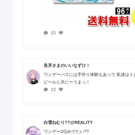
良牙さまのいいなずけ！
ワンデーパスには手作り体験もあって 私達はト
ビールと共に〜うまっ！
白雪ねむり??@REALITY
ワンデー2位めでたい??