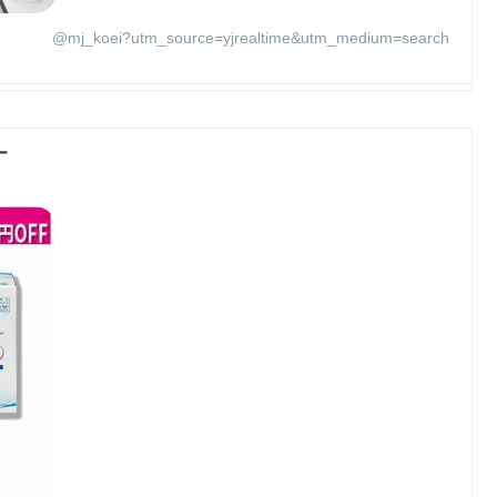
@mj_koei?utm_source=yjrealtime&utm_medium=search
ー