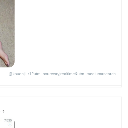
@kouenji_r1?utm_source=yjrealtime&utm_medium=search
か？？