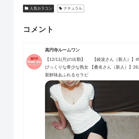
人気カラコン
ナチュラル
コメント
高円寺ルームワン
【12/11(月)の出勤】 【綾波さん（新人）】45
びっくりな希少な熟女 【桑名さん（新人）】26才 
新鮮味あふれるセラピ