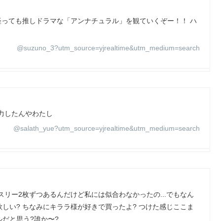
年経っても推しドラマな「アンナチュラル」を観ていくぞー！！ ハ
】
@suzuno_3?utm_source=yjrealtime&utm_medium=search
力したんやわたし
@salath_yue?utm_source=yjrealtime&utm_medium=search
ンスリー2枚ずつあるんだけど私には似合わなかったの...でもなん
しい? ちなみにキララ様が好きで買ったよ? つけた感じここま
だと思う?誰か〜?