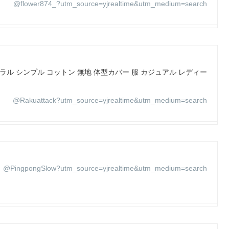
@flower874_?utm_source=yjrealtime&utm_medium=search
ル シンプル コットン 無地 体型カバー 服 カジュアル レディー
@Rakuattack?utm_source=yjrealtime&utm_medium=search
@PingpongSlow?utm_source=yjrealtime&utm_medium=search