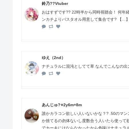
鈴乃??Vtuber
おはすずです?? 22時半から同時視聴会！ 何
ンカチよりバスタオル用意して集合です? 【…
ゆえ（2nd）
ナチュラルに混沌としてて草 なんでこんなの出
あんじゅ?⭐️2y6m+8m
誰かカラコン欲しい人いないかな？? .50のマ
か捨てるの勿体ないし度数合う人いたら使って欲
でカーキにはならなかったから色味はナチュラル