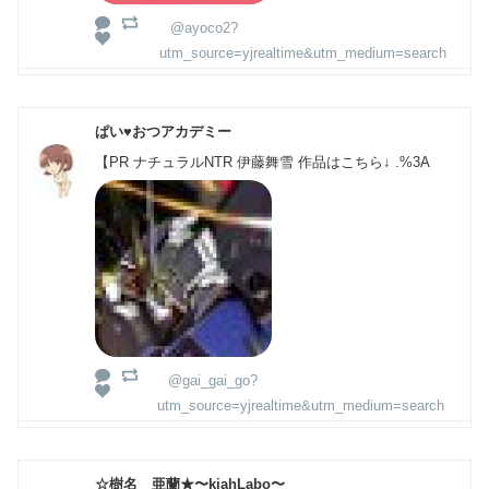
@ayoco2?
utm_source=yjrealtime&utm_medium=search
ぱい♥おつアカデミー
【PR ナチュラルNTR 伊藤舞雪 作品はこちら↓ .%3A
@gai_gai_go?
utm_source=yjrealtime&utm_medium=search
☆樹名 亜蘭★〜kiahLabo〜