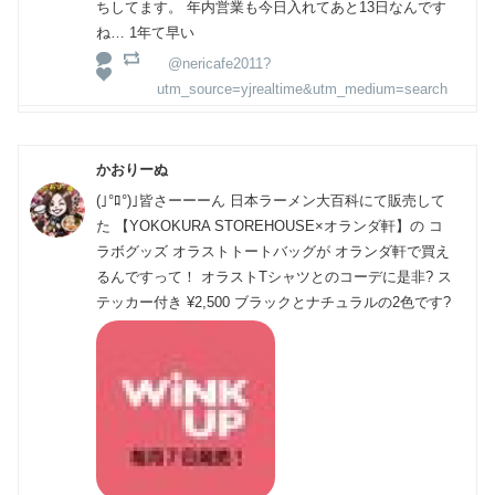
ちしてます。 年内営業も今日入れてあと13日なんです
ね… 1年て早い
@nericafe2011?
utm_source=yjrealtime&utm_medium=search
かおりーぬ
(｣°ﾛ°)｣皆さーーーん 日本ラーメン大百科にて販売して
た 【YOKOKURA STOREHOUSE×オランダ軒】の コ
ラボグッズ オラストトートバッグが オランダ軒で買え
るんですって！ オラストTシャツとのコーデに是非? ス
テッカー付き ¥2,500 ブラックとナチュラルの2色です?