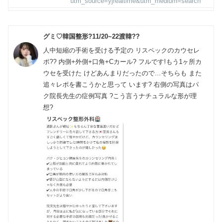
utm_source=yjrealtime&utm_medium=search
グミ♡韓国整形?11/20~22渡韓??
人中短縮の手術を受ける予定の リスペックのカウセレ
ポ?? 内側+外側+口角+Cカール? フルです!もう1ヶ所カ
ウセを受けた けどあんまりだったので…そちらも また
追々レポを書こうかと思って います? 右側の写真はパ
ク院長先生の症例写真 ?こう言うナチュラルな形が理
想?