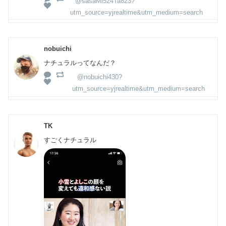
@sasaMi524Ta823?
utm_source=yjrealtime&utm_medium=search
nobuichi
ナチュラルってなんだ？
@nobuichi430?
utm_source=yjrealtime&utm_medium=search
TK
すごくナチュラル