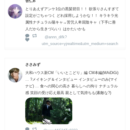
杏仁B
とりあえずアンケ1位の黒髪碧目！！ 欲張りさんすぎて
設定がごちゃつく どれ採用しようかな！！ キラキラ光
属性ナチュラル陽キャ→苦労人卑屈陰キャ（下手に善
人だから生きづらい）はかたいかも
@annn_difk?
utm_source=yjrealtime&utm_medium=search
ささみず
大和ハウス新CM「いいとこどり」編 CM本編(MAiDiGi)
… ?メイキング＆インタビュー インタビューのみ(マイ
ナビ) … 食への関心の高さ 暮らしへの拘り ナチュラル
感 笑顔の受け応え最高 親として気持ちも(素敵な?)