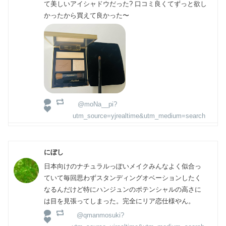
て美しいアイシャドウだった? 口コミ良くてずっと欲し
かったから買えて良かった〜
@moNa__pi?
utm_source=yjrealtime&utm_medium=search
にぼし
日本向けのナチュラルっぽいメイクみんなよく似合っ
ていて毎回思わずスタンディングオベーションしたく
なるんだけど特にハンジュンのポテンシャルの高さに
は目を見張ってしまった。完全にリア恋仕様やん。
@qmanmosuki?