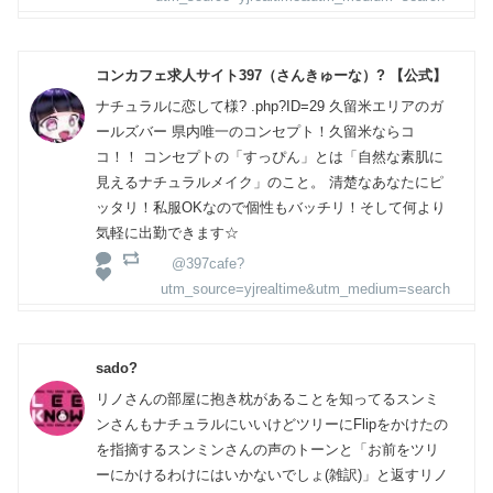
コンカフェ求人サイト397（さんきゅーな）? 【公式】
ナチュラルに恋して様? .php?ID=29 久留米エリアのガ
ールズバー 県内唯一のコンセプト！久留米ならコ
コ！！ コンセプトの「すっぴん」とは「自然な素肌に
見えるナチュラルメイク」のこと。 清楚なあなたにピ
ッタリ！私服OKなので個性もバッチリ！そして何より
気軽に出勤できます☆
@397cafe?
utm_source=yjrealtime&utm_medium=search
sado?
リノさんの部屋に抱き枕があることを知ってるスンミ
ンさんもナチュラルにいいけどツリーにFlipをかけたの
を指摘するスンミンさんの声のトーンと「お前をツリ
ーにかけるわけにはいかないでしょ(雑訳)」と返すリノ