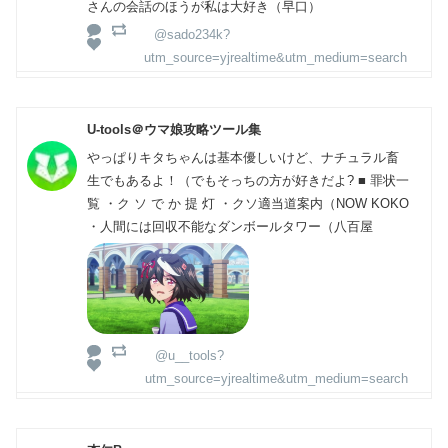
さんの会話のほうが私は大好き（早口）
@sado234k?
utm_source=yjrealtime&utm_medium=search
U-tools＠ウマ娘攻略ツール集
やっぱりキタちゃんは基本優しいけど、ナチュラル畜
生でもあるよ！（でもそっちの方が好きだよ? ■ 罪状一
覧 ・ク ソ で か 提 灯 ・クソ適当道案内（NOW KOKO
・人間には回収不能なダンボールタワー（八百屋
@u__tools?
utm_source=yjrealtime&utm_medium=search