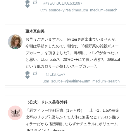
@Yw0hBCElUz53109?
utm_source=yjrealtime&utm_medium=search
藤木真由美
お早うございます?✨。 Twitter更新出来ていませんが、
今朝は早起きしたので、朝食に「6種野菜の雑穀米スー
プカレー」を頂きました?。 昨朝に、パン?が食べたい
と思い、Uber eats?。20%OFFにて買い過ぎ?。396kcal
という低カロリーが嬉しいスープカレー?。
@Et3tKxv?
utm_source=yjrealtime&utm_medium=search
（公式）ドレス美容外科
「唇フィラー症例写真（1ヵ月後）」 上下1 : 1.5の黄金
比率のリップ? 柔らかくて人体に無害なヒアルロン酸フ
ィラーだから 整形顔にならずナチュラルにボリューム
UP? ラインID：dressjp