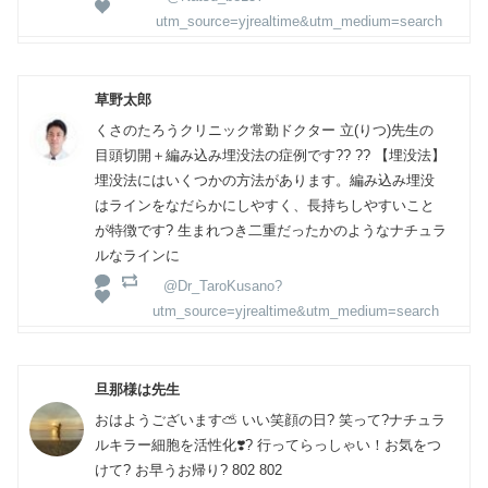
utm_source=yjrealtime&utm_medium=search
草野太郎
くさのたろうクリニック常勤ドクター 立(りつ)先生の
目頭切開＋編み込み埋没法の症例です?? ?? 【埋没法】
埋没法にはいくつかの方法があります。編み込み埋没
はラインをなだらかにしやすく、長持ちしやすいこと
が特徴です? 生まれつき二重だったかのようなナチュラ
ルなラインに
@Dr_TaroKusano?
utm_source=yjrealtime&utm_medium=search
旦那様は先生
おはようございます⛅️ いい笑顔の日? 笑って?ナチュラ
ルキラー細胞を活性化❣️? 行ってらっしゃい！お気をつ
けて? お早うお帰り? 802 802