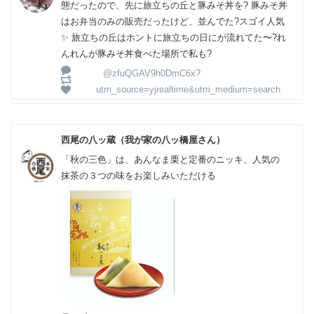
態だったので、先に旅立ちの丘と豚みそ丼を? 豚みそ丼
はお弁当のみの販売だったけど、並んでた?スゴイ人気
✨ 旅立ちの丘はホントに旅立ちの日にが流れてた〜?れ
んれんが豚みそ丼食べた場所で私も?
@zfuQGAV9h0DmC6x?
utm_source=yjrealtime&utm_medium=search
西尾の八ッ蔵（我が家の八ッ橋屋さん）
「秋の三色」は、あんなま栗と定番のニッキ、人気の
抹茶の３つの味をお楽しみいただける