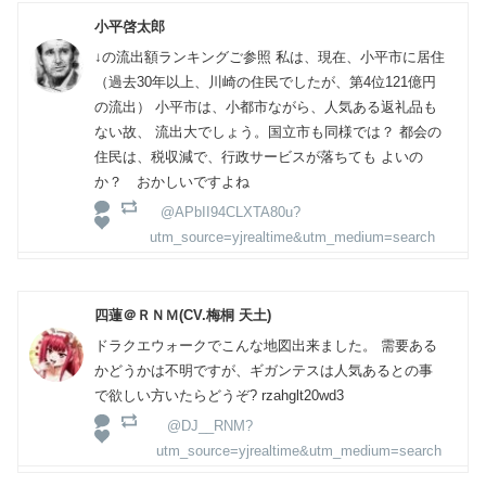
小平啓太郎
↓の流出額ランキングご参照 私は、現在、小平市に居住
（過去30年以上、川崎の住民でしたが、第4位121億円
の流出） 小平市は、小都市ながら、人気ある返礼品も
ない故、 流出大でしょう。国立市も同様では？ 都会の
住民は、税収減で、行政サービスが落ちても よいの
か？ おかしいですよね
@APbII94CLXTA80u?
utm_source=yjrealtime&utm_medium=search
四蓮＠ＲＮＭ(CV.梅桐 天土)
ドラクエウォークでこんな地図出来ました。 需要ある
かどうかは不明ですが、ギガンテスは人気あるとの事
で欲しい方いたらどうぞ? rzahglt20wd3
@DJ__RNM?
utm_source=yjrealtime&utm_medium=search