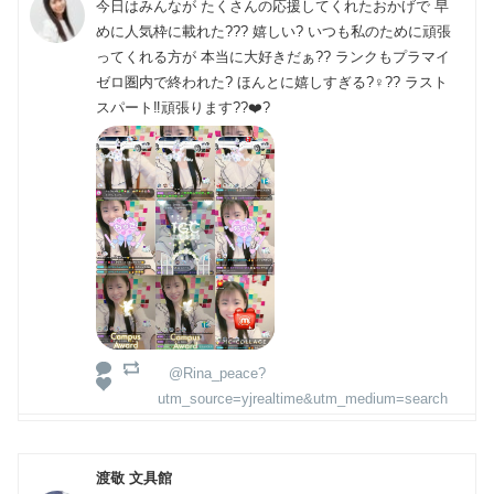
今日はみんなが たくさんの応援してくれたおかげで 早
めに人気枠に載れた??? 嬉しい? いつも私のために頑張
ってくれる方が 本当に大好きだぁ?? ランクもプラマイ
ゼロ圏内で終われた? ほんとに嬉しすぎる?‍♀️?? ラスト
スパート‼️頑張ります??❤️‍?
@Rina_peace?
utm_source=yjrealtime&utm_medium=search
渡敬 文具館