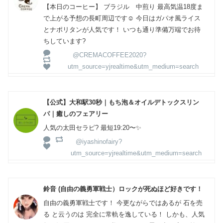
【本日のコーヒー】 ブラジル 中煎り 最高気温18度ま
で上がる予想の長町周辺です☺️ 今日はガパオ風ライス
とナポリタンが人気です！ いつも通り準備万端でお待
ちしています?
@CREMACOFFEE2020?
utm_source=yjrealtime&utm_medium=search
【公式】大和駅30秒｜もち泡＆オイルデトックスリン
パ｜癒しのフェアリー
人気の太田セラピ? 最短19:20〜✨
@iyashinofairy?
utm_source=yjrealtime&utm_medium=search
鈴音 (自由の義勇軍戦士）ロックが死ぬほど好きです！
自由の義勇軍戦士です！ 今更ながらではあるが 石を売
る と云うのは 完全に常軌を逸している！ しかも、人気