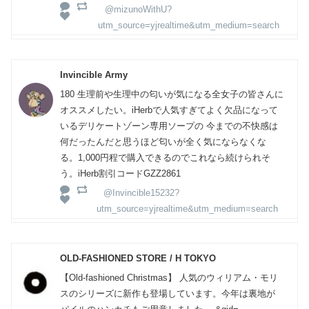
@mizunoWithU?
utm_source=yjrealtime&utm_medium=search
Invincible Army
180 生理前や生理中の匂いが気になる全女子の皆さんに
オススメしたい。iHerbで人気すぎてよく欠品になって
いるデリケートゾーン専用ソープの 今までの不快感は
何だったんだと思うほど匂いが全く気にならなくな
る。1,000円程で購入できるのでこれなら続けられそ
う。iHerb割引コードGZZ2861
@Invincible15232?
utm_source=yjrealtime&utm_medium=search
OLD-FASHIONED STORE / H TOKYO
【Old-fashioned Christmas】 人気のウィリアム・モリ
スのシリーズに新作も登場しています。今年は裏地が