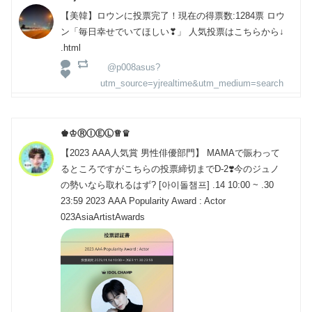
【美韓】ロウンに投票完了！現在の得票数:1284票 ロウ
ン「毎日幸せでいてほしい❣」 人気投票はこちらから↓
.html
@p008asus?
utm_source=yjrealtime&utm_medium=search
♚♔ⓇⒾⒺⓁ♕♛
【2023 AAA人気賞 男性俳優部門】 MAMAで賑わって
るところですがこちらの投票締切までD-2❣️今のジュノ
の勢いなら取れるはず? [아이돌챔프] .14 10:00 ~ .30
23:59 2023 AAA Popularity Award : Actor
023AsiaArtistAwards