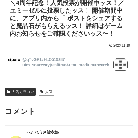
＼4周年記念！人気投票が開催中ッス！／
エミーゼルに投票したッス！ 開催期間中
に、アプリ内から「 ポストをシェアする
と魔晶石がもらえるッス！ 詳細はゲーム
内お知らせをご確認くださいッス〜！
2023.11.19
sipuro
@qTvGK1zHcO51928?
utm_source=yjrealtime&utm_medium=search
人気カラコン
人気
コメント
へたれうさ被衣姫