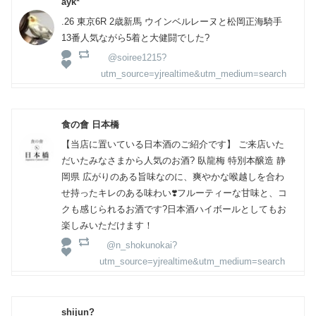
ayk*
.26 東京6R 2歳新馬 ウインベルレーヌと松岡正海騎手
13番人気ながら5着と大健闘でした?
@soiree1215?
utm_source=yjrealtime&utm_medium=search
食の會 日本橋
【当店に置いている日本酒のご紹介です】 ご来店いた
だいたみなさまから人気のお酒? 臥龍梅 特別本醸造 静
岡県 広がりのある旨味なのに、爽やかな喉越しを合わ
せ持ったキレのある味わい❣️フルーティーな甘味と、コ
クも感じられるお酒です?日本酒ハイボールとしてもお
楽しみいただけます！
@n_shokunokai?
utm_source=yjrealtime&utm_medium=search
shijun?