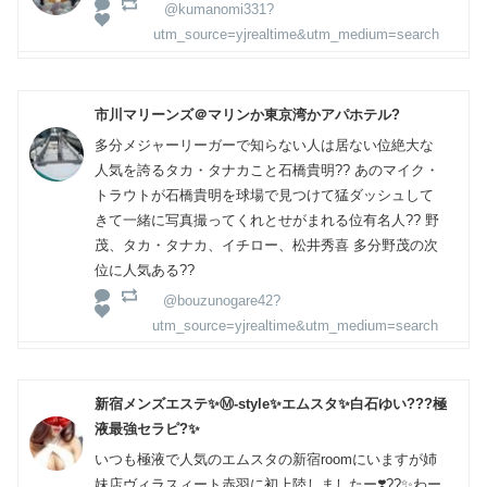
@kumanomi331?
utm_source=yjrealtime&utm_medium=search
市川マリーンズ＠マリンか東京湾かアパホテル?
多分メジャーリーガーで知らない人は居ない位絶大な
人気を誇るタカ・タナカこと石橋貴明?? あのマイク・
トラウトが石橋貴明を球場で見つけて猛ダッシュして
きて一緒に写真撮ってくれとせがまれる位有名人?? 野
茂、タカ・タナカ、イチロー、松井秀喜 多分野茂の次
位に人気ある??
@bouzunogare42?
utm_source=yjrealtime&utm_medium=search
新宿メンズエステ✨Ⓜ️-style✨エムスタ✨白石ゆい???極
液最強セラピ?✨
いつも極液で人気のエムスタの新宿roomにいますが姉
妹店ヴィラスィート赤羽に初上陸しましたー❣️??✨わー