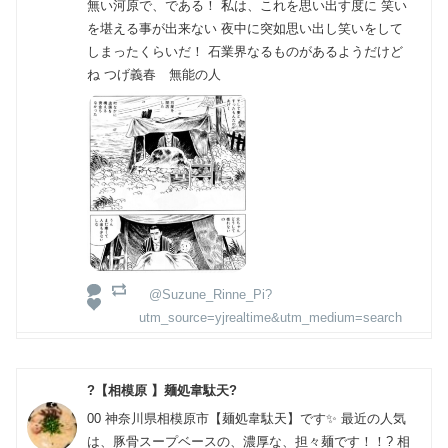
無い河原で、である！ 私は、これを思い出す度に 笑い
を堪える事が出来ない 夜中に突如思い出し笑いをして
しまったくらいだ！ 石業界なるものがあるようだけど
ね つげ義春 無能の人
@Suzune_Rinne_Pi?
utm_source=yjrealtime&utm_medium=search
?【相模原 】麺処韋駄天?
00 神奈川県相模原市【麺処韋駄天】です✨ 最近の人気
は、豚骨スープベースの、濃厚な、担々麺です！！? 相