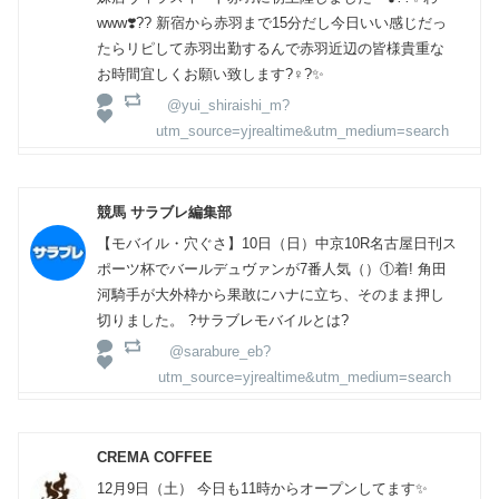
www❣️?? 新宿から赤羽まで15分だし今日いい感じだっ
たらリピして赤羽出勤するんで赤羽近辺の皆様貴重な
お時間宜しくお願い致します?‍♀️?✨
@yui_shiraishi_m?
utm_source=yjrealtime&utm_medium=search
競馬 サラブレ編集部
【モバイル・穴ぐさ】10日（日）中京10R名古屋日刊ス
ポーツ杯でバールデュヴァンが7番人気（）①着! 角田
河騎手が大外枠から果敢にハナに立ち、そのまま押し
切りました。 ?サラブレモバイルとは?
@sarabure_eb?
utm_source=yjrealtime&utm_medium=search
CREMA COFFEE
12月9日（土） 今日も11時からオープンしてます✨