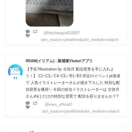
@heizhaogon63368?
utm_source=yjrealtime&utm_medium=search
IRIAM(イリアム) - 新感覚Vtuberアプリ
【予告?illustration by 古弥月 配信背景を手に入れよ
う！】 C1~C3／C4~C5／B1~B3 所定のイベントpt達成
で 人気イラストレーターさんが描き下ろした 特別な配
信背景を獲得✨ 今回の担当イラストレーターは 古弥月
さん✍️( ) だけの特別な背景で 配信を彩りませんか？?
@iriam_official?
utm_source=yjrealtime&utm_medium=search