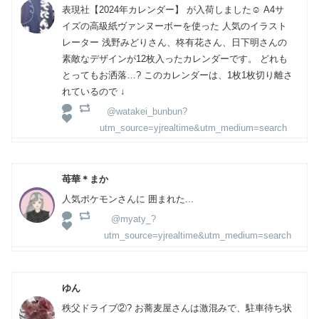
表現社【2024年カレンダー】 が入荷しました☺︎ A4サ
イズの高級紙ヴァンヌーボーを使った 人気のイラスト
レーター 浅野みどりさん、柊有花さん、日下明さんの
素敵なデザインが12枚入ったカレンダーです。 どれも
とってもお洒落…? このカレンダーは、1枚1枚切り離さ
れているので ↓
@watakei_bunbun?
utm_source=yjrealtime&utm_medium=search
苺華＊まか
人気ポケモンさんに 囲まれた...
@myaty_?
utm_source=yjrealtime&utm_medium=search
ゆん
秩父ドライブ②? お蕎麦屋さんは激混みで、駐車待ち状