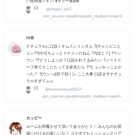
い使用感です?? ⬇️カラー展開⬇️
@shopin_info?
utm_source=yjrealtime&utm_medium=search
미쥬
ナチュラルに口説くキムスンミンさん ?(チャンビニヒ
ョン??)今日ちょっとイケメンだねん ??(ぼく？) ?ウン
ウン ??どうしよっか？口説かれてるみたい ?ノースリ
ーブ来てそこにたってる姿見たら ??ヒョンかっこよか
った？ ?(ウンっ)(目で頷く)←ここ大事 口説き方ナチュ
ラルすぎてㅠㅠ
@monmonnyam922?
utm_source=yjrealtime&utm_medium=search
カッピー
ルームお邪魔させて頂いてありがとう！ みんなのお部
屋に行けるの楽しいな♡ コラボでもミッションクリア