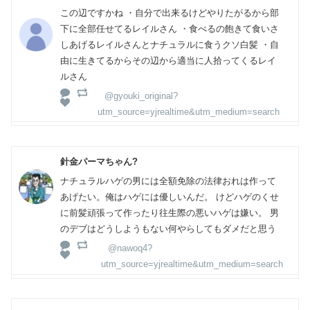
この辺ですかね ・自分で出来るけどやりたがるから部
下に全部任せてるレイルさん ・食べるの飽きて食いさ
しあげるレイルさんとナチュラルに食うクソ白髪 ・自
由に生きてるからその辺から適当に人拾ってくるレイ
ルさん
@gyouki_original?
utm_source=yjrealtime&utm_medium=search
針金パーマちゃん?
ナチュラルハゲの男には全額免除の法律おれは作って
あげたい。俺はハゲには優しいんだ。 けどハゲのくせ
に前髪頑張って作ったり往生際の悪いハゲは嫌い。 男
のデブはどうしようもない何やらしてもダメだと思う
@nawoq4?
utm_source=yjrealtime&utm_medium=search