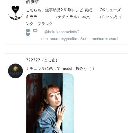
伯 奏芽
こちらも、無事納品? 印刷レシピ 表紙 OKミューズ
キララ （ナチュラル） 本文 コミック紙 イ
ンク ブラック
@hakukanamelody?
utm_source=yjrealtime&utm_medium=search
??????（ましあ）
ナチュラルに恋して model : 桜みう（ ）