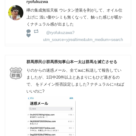
ryofukuzwa
欅の集成無垢天板 ウレタン塗装を剥がして、オイル仕
上げに 浅い傷やシミも無くなって、触った感じが暖か
くナチュラル感が出ました
@ryofukuzawa?
utm_source=yjrealtime&utm_medium=search
群馬県民@群馬県知事山本一太は群馬を滅亡させる
りのからの迷惑メール、全てauに転送して報告してい
ましたが、1日中20件以上とあまりにもひど過ぎるの
で、 をドメイン拒否設定しました? ナチュラルに○ねば
いいのに?