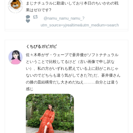
まじナチュラルに勘違いしており本日のちいかわの戦
果はゼロです?
@namu_namu_namu_?
utm_source=yjrealtime&utm_medium=search
くちびるガビガビ
佐々木希がザ・ウェーブで蒼井優がソフトナチュラル
ということで比較してるけど（古い画像で申し訳な
い）、私の方がいずれも肥えている上に顔がこれじゃ
ないのでどちらも違う気がしてきた?ただ、蒼井優さん
の膝の皿結構骨だし大きめだねえ………自分とは違う
感じ