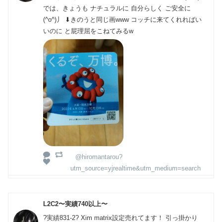
では、きょうも ナチュラルに 自分らしく ご安全に
(^o^)丿 ⬇きのうと同じ画www コッチに来てくれればい
いのに と屁理屈をこねてみるw
@hiromantarou?
utm_source=yjrealtime&utm_medium=search
L2C2〜実績740以上〜
?実績831-2? Xim matrix設定売れてます！ 引っ掛かり