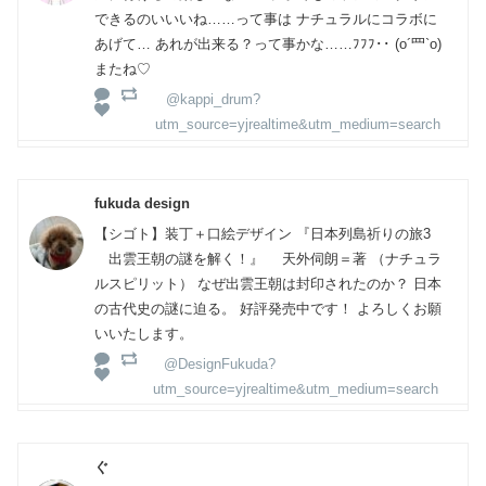
できるのいいいね……って事は ナチュラルにコラボに
あげて… あれが出来る？って事かな……ﾌﾌﾌ･･ (o´罒`o)
またね♡
@kappi_drum?
utm_source=yjrealtime&utm_medium=search
fukuda design
【シゴト】装丁＋口絵デザイン 『日本列島祈りの旅3
出雲王朝の謎を解く！』 天外伺朗＝著 （ナチュラ
ルスピリット） なぜ出雲王朝は封印されたのか？ 日本
の古代史の謎に迫る。 好評発売中です！ よろしくお願
いいたします。
@DesignFukuda?
utm_source=yjrealtime&utm_medium=search
ぐ