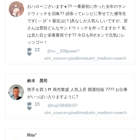
おハローございます☀️?? 一番最初に作った去年のサン
ドウィッチを召喚?? 頑張ってレシピに寄せてた優等生
です( ⋅֊⋅ )ﾄﾞｬ 最近は(？)具なしが人気らしいですが、皆
さんは普段どんなサンドウィッチを作ってますか？ 私
は見た目と栄養重視です?? 今日もRボタンで元気にレ
ッツゴー！
@sv__839power?
utm_source=yjrealtime&utm_medium=search
鈴木 晃司
熊手を買う⛩️ 商売繁盛 人気上昇 開運招福 ???? お仕事
がいっぱい入りますように?
@koji19840619?
utm_source=yjrealtime&utm_medium=search
Rito°