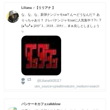
Liliana ♂【リリアナ 】
な、な、な、新弾ナンジャモsar? ん〜どうなんだ？ あ
りっちゃあり？ クレバナンジャモsarに人気集中？?✨ ?
(๑╹ω╹๑ )ｽｷﾃﾞｽ…ｽｷｽｷ…ｽｷﾔﾉ… まぁ良しとしましょう
✨
@Liliana042611?
utm_source=yjrealtime&utm_medium=search
パンケーキカフェcafeblow