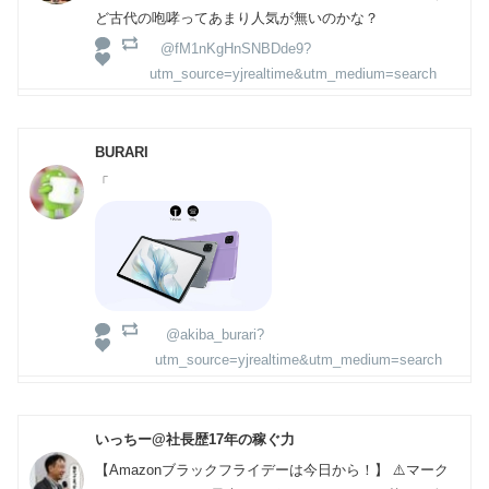
ど古代の咆哮ってあまり人気が無いのかな？
@fM1nKgHnSNBDde9?
utm_source=yjrealtime&utm_medium=search
BURARI
「
@akiba_burari?
utm_source=yjrealtime&utm_medium=search
いっちー@社長歴17年の稼ぐ力
【Amazonブラックフライデーは今日から！】 ⚠️マーク