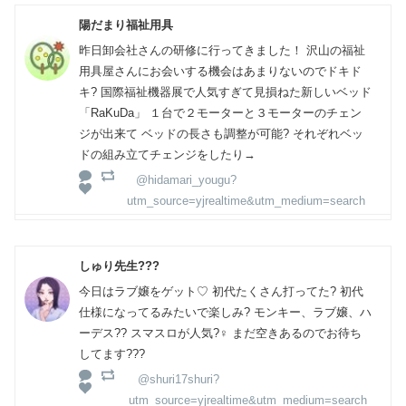
陽だまり福祉用具
昨日卸会社さんの研修に行ってきました！ 沢山の福祉
用具屋さんにお会いする機会はあまりないのでドキド
キ? 国際福祉機器展で人気すぎて見損ねた新しいベッド
「RaKuDa」 １台で２モーターと３モーターのチェン
ジが出来て ベッドの長さも調整が可能? それぞれベッ
ドの組み立てチェンジをしたり→
@hidamari_yougu?
utm_source=yjrealtime&utm_medium=search
しゅり先生?‍??
今日はラブ嬢をゲット♡ 初代たくさん打ってた? 初代
仕様になってるみたいで楽しみ? モンキー、ラブ嬢、ハ
ーデス?? スマスロが人気?‍♀️ まだ空きあるのでお待ち
してます?‍??
@shuri17shuri?
utm_source=yjrealtime&utm_medium=search