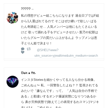
????? ˒˒
私の理想デビュー組こちらになります 過去日プではF組
から1人選ばれてるので そこはぜひ継いで欲しい ぱる
たん奇跡起こせ… 人気メンバーは他にもたくさんいる
けど 歌って踊れる子をデビューさせたい 梨乃や妃那は
いたらグループの質だいぶ上がるんよ ラップメンは恵
子とりん姫で決まり！
@SHELYwww?
utm_source=yjrealtime&utm_medium=search
Ʊ೬મ ๑ ₹ŧƾ
インスタStoriesを細かくやってる人なら分かる画像。
ごめんねぇ〜 私、一回警告したよね？？ 監視されてる
みたいで「嫌なんです」って。 「人気は自分の手柄で
ある」と勘違いするオンナ爆誕状態になりつつあるか
ら 鼻が天狗状態で(敢えてこの表現するわスマン)マジキ
モいけん、ごめんねぇ。わら