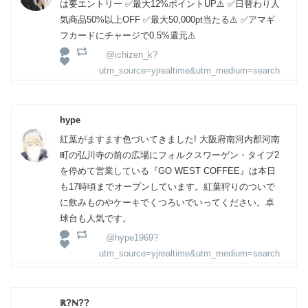
は要エントリー ✅最大12%ポイントUP⚠️ ✅日替わり人
気商品50%以上OFF ✅最大50,000pt当たる⚠️ ✅アマギ
フカードにチャージで0.5%還元⚠️
@ichizen_k?
utm_source=yjrealtime&utm_medium=search
hype
紅葉がますます色づいてきました! 大阪府南河内郡河南
町の弘川寺の前の広場にフォルクスワーゲン・タイプ2
を停めて営業している『GO WEST COFFEE』は本日
も17時頃までオープンしています。紅葉狩りのついで
に飲みものやケーキでくつろいでいってください。卓
球台も人気です。
@hype1969?
utm_source=yjrealtime&utm_medium=search
ℝ?ℕ??