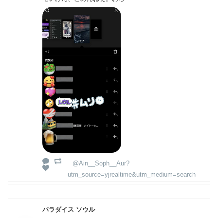
@Ain__Soph__Aur?
utm_source=yjrealtime&utm_medium=search
パラダイス ソウル