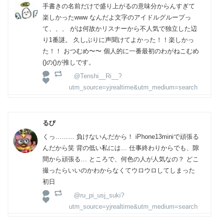
手書きの名前だけで盛り上がるの意味分からんすぎて
楽しかったwww なんだよ文字のアイドルグループっ
て、、、 がは何故かリスナーから不人気で独立した辺
り1番謎。 久しぶりに声聞けてよかった！！楽しかっ
た！！ おつむめ〜〜 個人的に一番最初のわがねこむめ
()の()が推しです。
@Tenshi__Ri__?
utm_source=yjrealtime&utm_medium=search
るぴ
くっ……… 負けないんだから！ iPhone13miniで頑張る
んだから笑 背の低い私には… 仕事終わりからでも、隙
間から頑張る… ところで、何色の人が人気なの？ どこ
撮ったらいいのかわからなくてウロウロしてしまった
初日
@ru_pi_usj_suki?
utm_source=yjrealtime&utm_medium=search