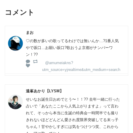
コメント
まお
♡の数が多いの歌ってるわけでは無いんか…?1番人気
やで坂口…お願い坂口?歌おうよ京都がナンバーワ
ン！??
@amumeiakns?
utm_source=yjrealtime&utm_medium=search
遠峯あかり【LYSM】
せいなお誕生日おめでとう〜！！?? 去年一緒に行った
占いで「あなたここから人気上がりますよ」って言わ
れて、そっから本当に生誕の特典会一時間半でも撮り
きれないほどどんどん愛され度限界突破してる末っ子
ちゃん！甘やかしすぎには気をつけつつ笑、これから