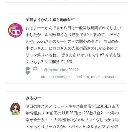
芋野ようかん╎絵と顔面NFT
おはよーーかんです❣️ 昨日は一般開放時間ずれてしまい
ましたが、即50枚無くなり感謝です?‍♂️ 改めて、JAMさ
んやmooonさんのサービスへの関心の高さと 同日の蒼
木ゆいさん、ヒロコさんの人気の高さのわかる冬のフ
リミン祭りいもね。 皆さんありがいもです❣️? 今後も続
くいもよ? リプ欄見て? 1/3
@imono_oimo2022?
utm_source=yjrealtime&utm_medium=search
みるみー
明日のオススメは… ✅テキサス白島店✨️(12月6日) ⚠️周
年情報あり ▶︎前回の11月26日は+266枚/1台? ・北斗の
拳が全台系！ ・人気機種のヴァルヴレイヴしっかり◎
・からくりサーカスが○ ・バイオRE2＆まどマギfが強