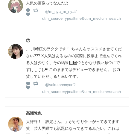
人気の画像ってなんだよ
@m_nya_m_nya?
utm_source=yjrealtime&utm_medium=search
⑦
。 川﨑桜のヲタクです！ ちゃんをオススメさせてくだ
さい︎?︎︎?︎︎?︎ X人気はあるものの実際に投票まで進んでくれ
る人は少なく、その結果1️⃣9️⃣位とかなり低い順位にで
す( ̳- ·̫ - ̳ˆ )◞❤︎ このままではデビューできません。 お力
貸していただけると幸いです。
@sakutannnyan?
utm_source=yjrealtime&utm_medium=search
高瀬敦也
大好評！「設定さん。」がかなり仕上がってきてます
笑 芸人界隈でも話題になってきてるみたい。これは