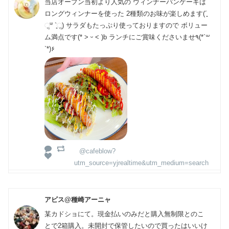
当店オープン当初より人気の ウィンナーパンケーキは
ロングウィンナーを使った 2種類のお味が楽しめます(´͈
ૢᐜ `͈ૢ) サラダもたっぷり使っておりますので ボリュー
ム満点です(* ˃ ᵕ ˂ )b ランチにご賞味くださいませ٩(*´꒳
`*)۶
@cafeblow?
utm_source=yjrealtime&utm_medium=search
アビス@種崎アーニャ
某カドショにて。現金払いのみだと購入無制限とのこ
とで2箱購入。未開封で保管したいので買ったはいいけ