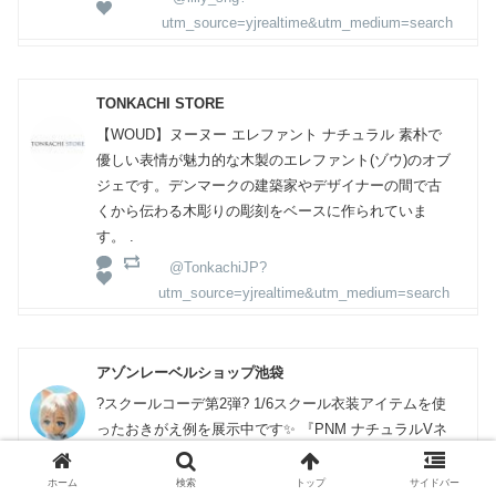
utm_source=yjrealtime&utm_medium=search
TONKACHI STORE
【WOUD】ヌーヌー エレファント ナチュラル 素朴で
優しい表情が魅力的な木製のエレファント(ゾウ)のオブ
ジェです。デンマークの建築家やデザイナーの間で古
くから伝わる木彫りの彫刻をベースに作られていま
す。 .
@TonkachiJP?
utm_source=yjrealtime&utm_medium=search
アゾンレーベルショップ池袋
?スクールコーデ第2弾? 1/6スクール衣装アイテムを使
ったおきがえ例を展示中です✨ 『PNM ナチュラルVネ
ックセーター』はブラウスとの重ね着で制服風に?コー
デの幅が広がるアイテムです！ 店頭にて展示中ですの
ホーム
検索
トップ
サイドバー