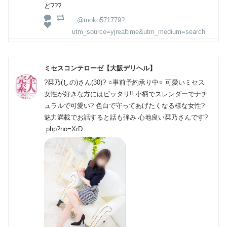
ど???
@moko571779?
utm_source=yjrealtime&utm_medium=search
ミセスコンテローゼ【大阪デリヘル】
?栞乃(しの)さん(30)? ⭐️事前予約承り中⭐️ 可愛いミセス
女性が好きな方にはピッタリ‼️ 小柄でスレンダーでナチ
ュラルで可愛い? 色白で守ってあげたくなる様な女性?
魅力満載でお話すると話も弾み 心地良い栞乃さんです?
.php?no=XrD