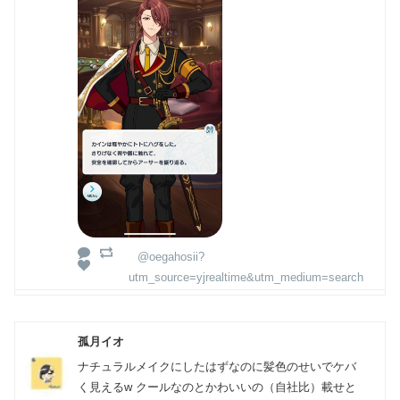
@oegahosii?
utm_source=yjrealtime&utm_medium=search
孤月イオ
ナチュラルメイクにしたはずなのに髪色のせいでケバ
く見えるw クールなのとかわいいの（自社比）載せと