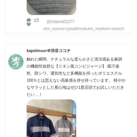
@tsbame0227?
utm_source=yjrealtime&utm_medium=search
kapelmuur＠渋谷ココチ
触れた瞬間、ナチュラルな柔らかさと清涼感ある麻調
の機能性抜群な【リネン風コンビジャージ】 吸汗速
乾、防シワ、通気性など多機能を持ったポリエステル
100％とは思えない高級感を併せ持っています。 軽やか
なサラッとした着心地はぜひ1度店頭でお試しいただき
たい…！