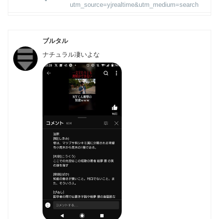
utm_source=yjrealtime&utm_medium=search
ブルタル
ナチュラル凄いよな