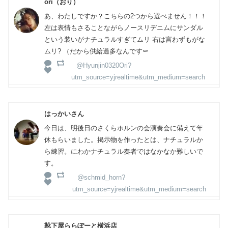
ori（おり）
あ、わたしですか？こちらの2つから選べません！！！
左は表情もさることながらノースリデニムにサンダル
という装いがナチュラルすぎてムリ 右は言わずもがな
ムリ? （だから供給過多なんです⚰️
@Hyunjin0320Ori?
utm_source=yjrealtime&utm_medium=search
はっかいさん
今日は、明後日のさくらホルンの会演奏会に備えて年
休もらいました。掲示物を作ったとは、ナチュラルか
ら練習。にわかナチュラル奏者ではなかなか難しいで
す。
@schmid_horn?
utm_source=yjrealtime&utm_medium=search
靴下屋ららぽーと横浜店