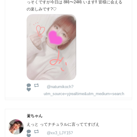
っそくですが今日は 8時〜24時 います‼️ 皆様に会える
の楽しみです?♡
@natumikoch?
utm_source=yjrealtime&utm_medium=search
꽃ちゃん
えっと ってナチュラルに言っててすげえ
@xx3_LJY15?