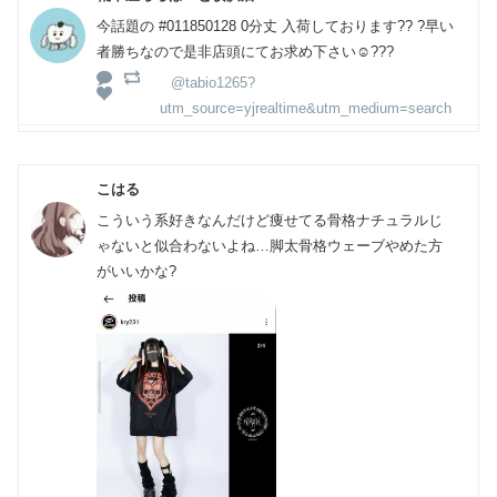
今話題の #011850128 0分丈 入荷しております?? ?早い
者勝ちなので是非店頭にてお求め下さい☺️???
@tabio1265?
utm_source=yjrealtime&utm_medium=search
こはる
こういう系好きなんだけど痩せてる骨格ナチュラルじ
ゃないと似合わないよね…脚太骨格ウェーブやめた方
がいいかな?