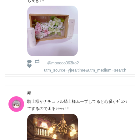
も良き?‍♀️
@mooooo063ko?
utm_source=yjrealtime&utm_medium=search
結
騎士様がナチュラル騎士様ムーブしてると心臓がｷﾞｭﾝｯ
てするので困るｯｯｯｯ‼️‼️