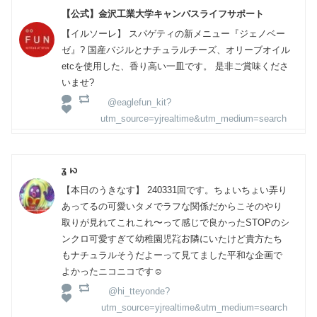
【公式】金沢工業大学キャンパスライフサポート
【イルソーレ】 スパゲティの新メニュー『ジェノベー
ゼ』? 国産バジルとナチュラルチーズ、オリーブオイル
etcを使用した、香り高い一皿です。 是非ご賞味くださ
いませ?
@eaglefun_kit?
utm_source=yjrealtime&utm_medium=search
ʓ ꩢ
【本日のうきなす】 240331回です。ちょいちょい弄り
あってるの可愛いタメでラフな関係だからこそのやり
取りが見れてこれこれ〜って感じで良かったSTOPのシ
ンクロ可愛すぎて幼稚園児㌠お隣にいたけど貴方たち
もナチュラルそうだよーって見てました平和な企画で
よかったニコニコです☺️
@hi_tteyonde?
utm_source=yjrealtime&utm_medium=search