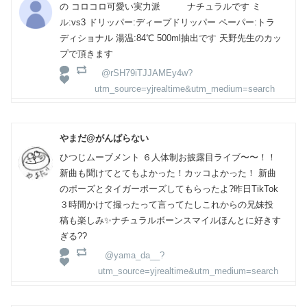
の コロコロ可愛い実力派 ナチュラルです ミ
ル:vs3 ドリッパー:ディープドリッパー ペーパー:トラ
ディショナル 湯温:84℃ 500ml抽出です 天野先生のカッ
プで頂きます
@rSH79iTJJAMEy4w?
utm_source=yjrealtime&utm_medium=search
やまだ@がんばらない
ひつじムーブメント ６人体制お披露目ライブ〜〜！！
新曲も聞けてとてもよかった！カッコよかった！ 新曲
のポーズとタイガーポーズしてもらったよ?昨日TikTok
３時間かけて撮ったって言ってたしこれからの兄妹投
稿も楽しみ✨ナチュラルボーンスマイルほんとに好きす
ぎる??
@yama_da__?
utm_source=yjrealtime&utm_medium=search