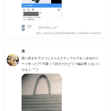
@koharu_sy?
utm_source=yjrealtime&utm_medium=search
燕
親に頼まれてひつじちゃんナチュラルでおっきめのト
ート作った?? 可愛くて好きだけどリフ編み暫くはいい
かな:( ;´꒳`;)