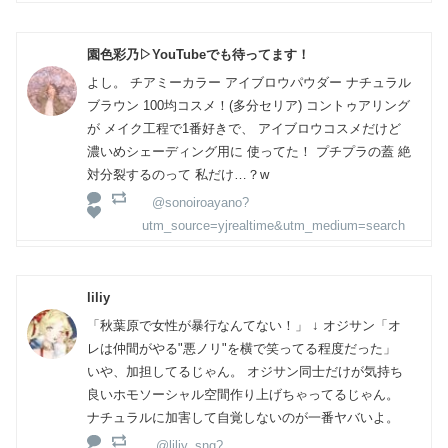
園色彩乃▷YouTubeでも待ってます！
よし。 チアミーカラー アイブロウパウダー ナチュラル
ブラウン 100均コスメ！(多分セリア) コントゥアリング
が メイク工程で1番好きで、 アイブロウコスメだけど
濃いめシェーディング用に 使ってた！ プチプラの蓋 絶
対分裂するのって 私だけ…？w
@sonoiroayano?
utm_source=yjrealtime&utm_medium=search
liliy
「秋葉原で女性が暴行なんてない！」 ↓ オジサン「オ
レは仲間がやる"悪ノリ"を横で笑ってる程度だった」
いや、加担してるじゃん。 オジサン同士だけが気持ち
良いホモソーシャル空間作り上げちゃってるじゃん。
ナチュラルに加害して自覚しないのが一番ヤバいよ。
@liliy_sng?