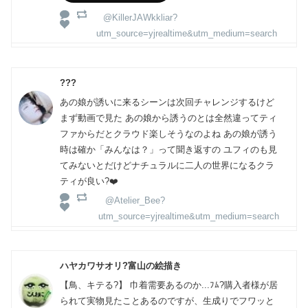
@KillerJAWkkliar?
utm_source=yjrealtime&utm_medium=search
???
あの娘が誘いに来るシーンは次回チャレンジするけど
まず動画で見た あの娘から誘うのとは全然違ってティ
ファからだとクラウド楽しそうなのよね あの娘が誘う
時は確か「みんなは？」って聞き返すの ユフィのも見
てみないとだけどナチュラルに二人の世界になるクラ
ティが良い?❤️
@Atelier_Bee?
utm_source=yjrealtime&utm_medium=search
ハヤカワサオリ?富山の絵描き
【鳥、キテる?】 巾着需要あるのか...ﾌﾑ?購入者様が居
られて実物見たことあるのですが、生成りでフワッと