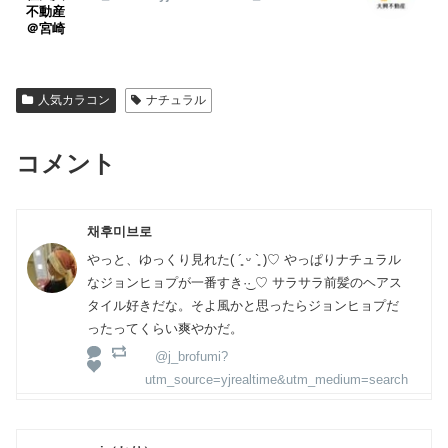
不動産
＠宮崎
人気カラコン
ナチュラル
コメント
채후미브로
やっと、ゆっくり見れた( ´͈ ᵕ `͈ )♡ やっぱりナチュラル
なジョンヒョプが一番すき·͜· ♡ サラサラ前髪のヘアス
タイル好きだな。そよ風かと思ったらジョンヒョプだ
ったってくらい爽やかだ。
@j_brofumi?
utm_source=yjrealtime&utm_medium=search