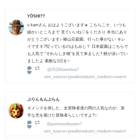
YÖSHI??
u kamさん おはようございます☀️ こちらこそ、いつも
細かいところまで 見ていいね♡をくださり 本当にあり
がとうございます♪ 椿山荘庭園、行った事がない キレ
イですネ?写っているのはもみじ？ 日本庭園はこちらで
も人気で “それらしき物”を見て来ました? 鯉が泳いでい
ましたよ 素敵な1日を✨
@2525fiorentina?
utm_source=yjrealtime&utm_medium=search
ぷりんもんぶらん
ネメシスを倒した、女冒険者達の間の人気なのが、派
手な兜を着けた冒険者らしいですよ?✨
@purinmonburann?
utm_source=yjrealtime&utm_medium=search