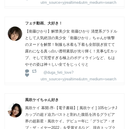
utm_source=yjrealtime&utm_medium=search
フェチ動画、大好き！
【衛藤ひかり】解禁美少女 衛藤ひかり 清楚系グラドル
として人気絶頂の美少女「衛藤ひかり」ちゃんが衝撃
のヌードを解禁！制服も水着も下着も全部脱ぎ捨てて
露わになる真っ白い透明素肌が光り輝く！見事なEカッ
プ、そして完璧すぎる極上のボディラインなど、もは
やその姿は神々しい全てをじっくりと
@duga_feti_love?
utm_source=yjrealtime&utm_medium=search
風吹ケイちゃん好き
風吹ケイ 幕開-序-【電子書籍】[ 風吹ケイ ] 105センチJ
カップの超ド迫力バストと割れた腹筋を誇るグラビア
界の超新星・風吹ケイ。デビュー年に「グラビア・オ
ブ・ザ・イヤー2022」を受賞するなど、現在トップク