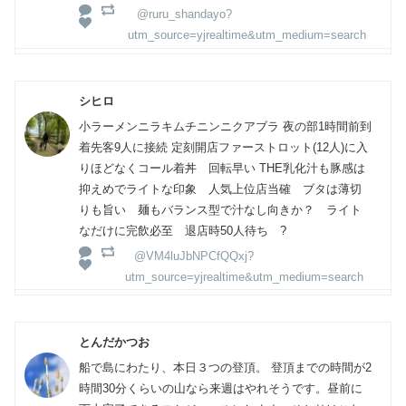
@ruru_shandayo?
utm_source=yjrealtime&utm_medium=search
シヒロ
小ラーメンニラキムチニンニクアブラ 夜の部1時間前到
着先客9人に接続 定刻開店ファーストロット(12人)に入
りほどなくコール着丼 回転早い THE乳化汁も豚感は
抑えめでライトな印象 人気上位店当確 ブタは薄切
りも旨い 麺もバランス型で汁なし向きか？ ライト
なだけに完飲必至 退店時50人待ち ?
@VM4luJbNPCfQQxj?
utm_source=yjrealtime&utm_medium=search
とんだかつお
船で島にわたり、本日３つの登頂。 登頂までの時間が2
時間30分くらいの山なら来週はやれそうです。昼前に