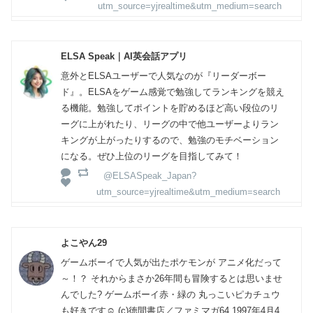
utm_source=yjrealtime&utm_medium=search
ELSA Speak｜AI英会話アプリ
意外とELSAユーザーで人気なのが『リーダーボー
ド』。ELSAをゲーム感覚で勉強してランキングを競え
る機能。勉強してポイントを貯めるほど高い段位のリ
ーグに上がれたり、リーグの中で他ユーザーよりラン
キングが上がったりするので、勉強のモチベーション
になる。ぜひ上位のリーグを目指してみて！
@ELSASpeak_Japan?
utm_source=yjrealtime&utm_medium=search
よこやん29
ゲームボーイで人気が出たポケモンが アニメ化だって
～！？ それからまさか26年間も冒険するとは思いませ
んでした? ゲームボーイ赤・緑の 丸っこいピカチュウ
も好きです☺ (c)徳間書店／ファミマガ64 1997年4月4