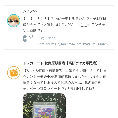
シノノ??
？！？！？！？！？ あのー申し訳無いんですが土曜日
僕と会ってた人気おつけてくださいm(_ _)m ワンチャ
ンコロ助です。
@ll_behh?
utm_source=yjrealtime&utm_medium=search
トレカロード 秋葉原駅前店【高額ポケカ専門店】
【?ポケカ特価入荷情報?】 人気ですぐ売り切れてしま
うナンジャモSARを追加補充致しました✨ もうすぐ在
庫無くなってしまうのでお求めの方はお急ぎを? RTキ
ャンペーン対象ツイートです‼️ 是非RTしてね?