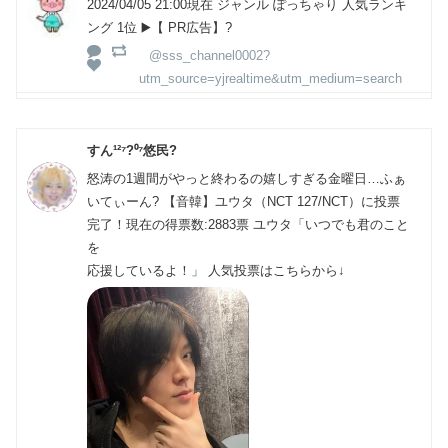
2024/04/05 21:00現在 ジャンル ぽっちゃり 人気ランキ
ング 1位 ▶️【 PR広告】?
@sss_channel0002?
utm_source=yjrealtime&utm_medium=search
すん¹²⁷?⁰⁷悠民?
怒涛の1週間がやっと終わるの嬉しすぎる金曜日…ふぁ
いてぃーん? 【音韓】ユウタ（NCT 127/NCT）に投票
完了！現在の得票数:2883票 ユウタ「いつでも君のこと
を
応援しているよ！」 人気投票はこちらから↓