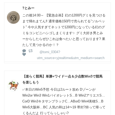
?とみー
この後14:00～ 【緊急企画】幻の1200円グミを見つける
まで帰れまてん‼️ 通常価格150円で売られてる”ソルベッ
ト” 今や人気すぎてネットで1200円になっている幻のグ
ミをコンビニハシゴしまくります✨️ グミ大好き男とみ
ーからしたらぜひこれは食べたいと思っております? 果
たして見つかるのか！？
@tomi_0304?
utm_source=yjrealtime&utm_medium=search
【楽らく競馬】単勝+ワイド一点＆少点数Win5で競馬
を楽しもう
✅本日のWin5予想 今日は2ルート攻め Dゾーンが
Win2or Win3 Win1バイオレットS…B Win2アリエスS…
CorD Win3キタサンブラックC…ABorD Win4美穂S…B
Win5大阪杯…BC 人気の和は14〜19 帯封?持って帰って
くるんだよ 行ってらっしゃい?