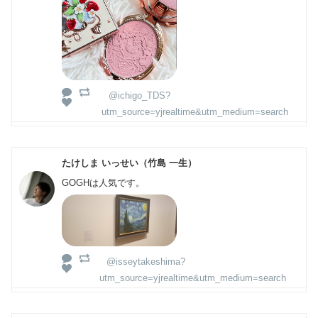
@ichigo_TDS?
utm_source=yjrealtime&utm_medium=search
たけしま いっせい（竹島 一生）
GOGHは人気です。
@isseytakeshima?
utm_source=yjrealtime&utm_medium=search