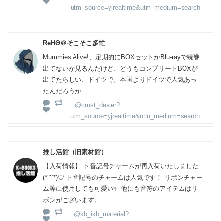
utm_source=yjrealtime&utm_medium=search
ReΗΘ＠そこそこ多忙
Mummies Alive!、定期的にBOXセットかBlu-rayで続巻
出てないか見るんだけど、どうもコンプリートBOXが
出てたらしい、ドイツで。本国よりドイツで人気あっ
たんだろうか
@crust_dealer?
utm_source=yjrealtime&utm_medium=search
推し活館（旧素材館）
【入荷情報】 ト音記号チャームが再入荷いたしました
(*´˘`*)♡ ト音記号のチャームは人気です！ リボンチャー
ム等に使用しても可愛い✨ 他にも音符のアイテムはリ
ボンがございます。
@kb_ikb_material?