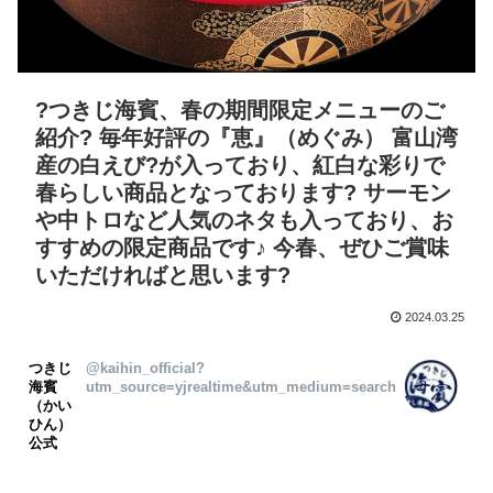
?つきじ海賓、春の期間限定メニューのご
紹介? 毎年好評の『恵』（めぐみ） 富山湾
産の白えび?が入っており、紅白な彩りで
春らしい商品となっております? サーモン
や中トロなど人気のネタも入っており、お
すすめの限定商品です♪ 今春、ぜひご賞味
いただければと思います?
2024.03.25
つきじ
@kaihin_official?
海賓
utm_source=yjrealtime&utm_medium=search
（かい
ひん）
公式