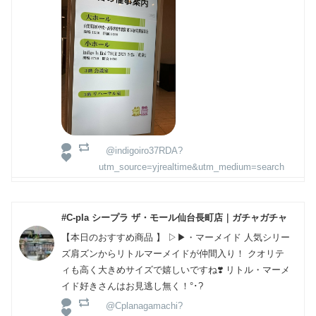
@indigoiro37RDA?
utm_source=yjrealtime&utm_medium=search
#C-pla シープラ ザ・モール仙台長町店｜ガチャガチャ
【本日のおすすめ商品 】 ▷▶︎・マーメイド 人気シリー
ズ肩ズンからリトルマーメイドが仲間入り！ クオリテ
ィも高く大きめサイズで嬉しいですね❣️ リトル・マーメ
イド好きさんはお見逃し無く！°･?
@Cplanagamachi?