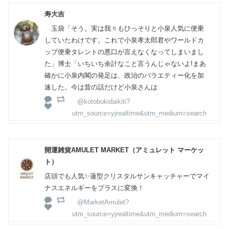
寿大吉
玉袋「そう。実は我々もひっそりと小泉人気に便乗
していたわけです。これで小泉孝太郎君やワールドカ
ップ便乗タレントの悪口が言えなくなってしまいまし
た」博士「いちいち余計なこと言うんじゃないよ!まあ
確かに小泉内閣の発足は、政治のバラエティー化を加
速した。今は昔の話だけど小泉さんは
@kotobukidaikiti?
utm_source=yjrealtime&utm_medium=search
開運雑貨AMULET MARKET（アミュレット マーケッ
ト）
店頭でも人気✨蓮型クリスタルサンキャッチャーでマイ
ナスエネルギーをプラスに変換！
@MarketAmulet?
utm_source=yjrealtime&utm_medium=search