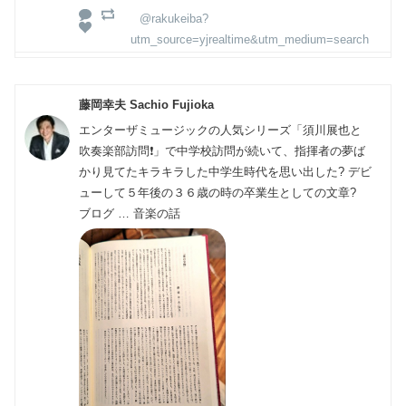
@rakukeiba?
utm_source=yjrealtime&utm_medium=search
藤岡幸夫 Sachio Fujioka
エンターザミュージックの人気シリーズ「須川展也と
吹奏楽部訪問❗」で中学校訪問が続いて、指揮者の夢ば
かり見てたキラキラした中学生時代を思い出した? デビ
ューして５年後の３６歳の時の卒業生としての文章?
ブログ … 音楽の話