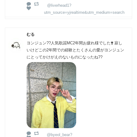
@liverhead1?
utm_source=yjrealtime&utm_medium=search
むる
ヨンジュン??人気歌謡MC2年間お疲れ様でした❣️ 寂し
いけどこの2年間での経験とたくさんの愛がヨンジュン
にとってかけがえのないものになったね??
@byeol_bear?