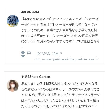
JAPAN JAM
【JAPAN JAM 2024】オフィシャルグッズ プレオーダ
ー受付中✨✨ 在庫はプレオーダーが最も多くなってい
ます。そのため、会場では人気商品などが早く売り切
れてしまう可能性も プレオーダーでほしい商品を確実
にゲットしておくのがおすすめです！ ?▼詳細はこちら
.
@JAPAN_JAM_?
utm_source=yjrealtime&utm_medium=search
るる?Share Garden
退勤しました? 本日3名の紳士様ありがとう? みんなる
るの虜だね〜? やっぱりマッサージの技術も大事ってこ
とを 改めて実感できる日でした?‍♂️ サワサワマッサージ
は人気ないんだね? したことないけどっ? 心も体も疲れ
たらるるのところおいでね? それではっ おやすみ〜?