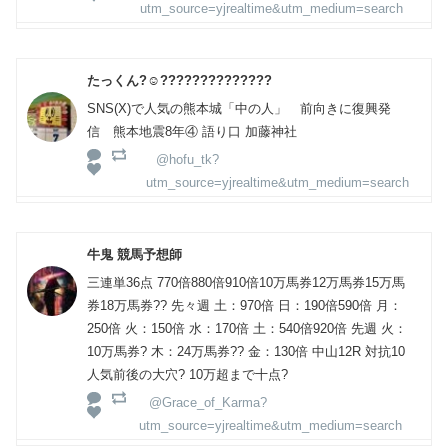
utm_source=yjrealtime&utm_medium=search
たっくん?☺️??????????????
SNS(X)で人気の熊本城「中の人」 前向きに復興発
信 熊本地震8年④ 語り口 加藤神社
@hofu_tk?
utm_source=yjrealtime&utm_medium=search
牛鬼 競馬予想師
三連単36点 770倍880倍910倍10万馬券12万馬券15万馬
券18万馬券?? 先々週 土：970倍 日：190倍590倍 月：
250倍 火：150倍 水：170倍 土：540倍920倍 先週 火：
10万馬券? 木：24万馬券?? 金：130倍 中山12R 対抗10
人気前後の大穴? 10万超まで十点?
@Grace_of_Karma?
utm_source=yjrealtime&utm_medium=search