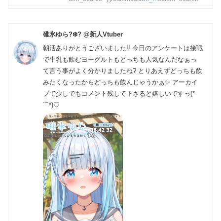
碓氷ゆら?‍❄️? @新人Vtuber
朝活ありがとうございました!! 今日のアンケートは接戦
で牛乳も飲むヨーグルトもどっちも人気なんだなぁっ
て言う事がよく分かりましたね? とりあえずどっちも飲
みたくなったからどっちも飲んじゃうかぁ✨ アーカイ
ブで少しでもコメント残して下さると嬉しいですっ(*
´˘`*)♡