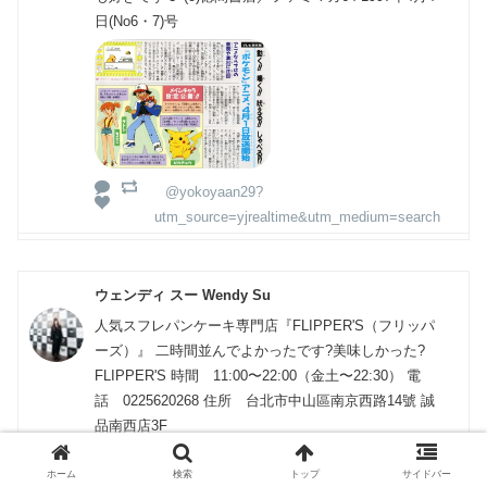
日(No6・7)号
@yokoyaan29?
utm_source=yjrealtime&utm_medium=search
ウェンディ スー Wendy Su
人気スフレパンケーキ専門店『FLIPPER'S（フリッパ
ーズ）』 二時間並んでよかったです?美味しかった?
FLIPPER'S 時間 11:00〜22:00（金土〜22:30） 電
話 0225620268 住所 台北市中山區南京西路14號 誠
品南西店3F
@sorasu630?
ホーム
検索
トップ
サイドバー
utm_source=yjrealtime&utm_medium=search