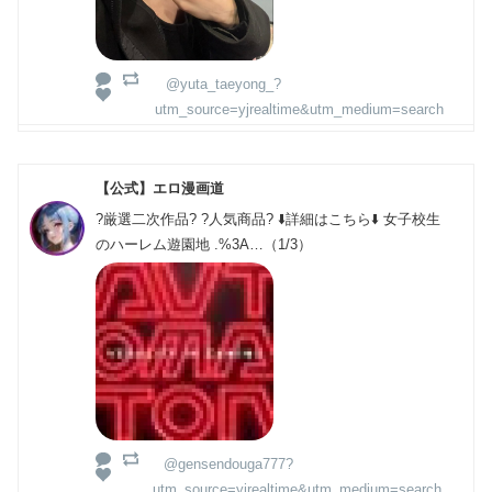
@yuta_taeyong_?
utm_source=yjrealtime&utm_medium=search
【公式】エロ漫画道
?厳選二次作品? ?人気商品? ⬇️詳細はこちら⬇️ 女子校生
のハーレム遊園地 .%3A…（1/3）
@gensendouga777?
utm_source=yjrealtime&utm_medium=search