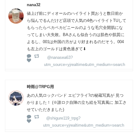
nana32
値上げ前にディオールのハイライト買おうと数日前か
ら悩んでるんだけど店頭で人気の4色ハイライトTUして
もらったらペカペカビニールのような毛穴全開肌にな
ってしまい大失敗。BAさんも似合うのは肌色や肌質に
よるし、001は外国の方がより好まれるのだそう。004
も左上のゴールドは黄色過ぎて⬇︎
@nanasea63?
utm_source=yjrealtime&utm_medium=search
時雨@TRPG用
あの人気ロックバンド エビフライ?の秘蔵写真が 見つ
かりました！ (※誰ロク自陣の立ち絵を写真風に 加工さ
せていただきました)
@shigure119_trpg?
utm_source=yjrealtime&utm_medium=search