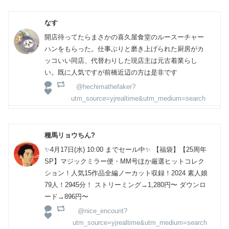
なす
開店待ってたらまさかの喜久屋食堂のルースーチャー
ハンをもらった。仕事ぶりと磨き上げられた厨房がカ
ッコいい同店、代替わりした現店主は元古着業らし
い。既に人気ですが前橋近辺の方は是非です
@hechimathefaker?
utm_source=yjrealtime&utm_medium=search
種馬リョウちん?
✨4月17日(水) 10:00 までセール中✨ 【福袋】【25周年
SP】マジックミラー便・MM号ほか厳選ヒットコレク
ション！人気15作品全編ノーカット収録！2024 素人娘
79人！2945分！ ストリーミング→1,280円〜 ダウンロ
ード→896円〜
@nice_encount?
utm_source=yjrealtime&utm_medium=search