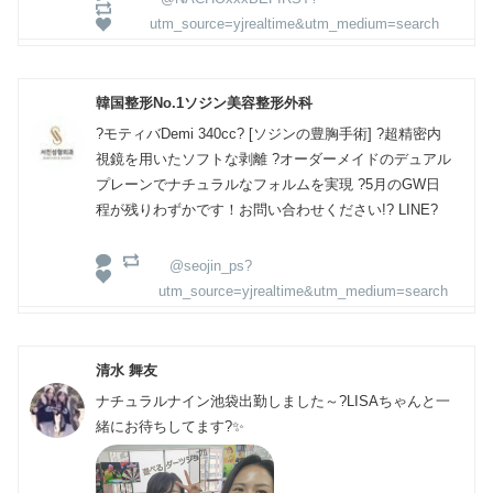
utm_source=yjrealtime&utm_medium=search
韓国整形No.1ソジン美容整形外科
?モティバDemi 340cc? [ソジンの豊胸手術] ?超精密内
視鏡を用いたソフトな剥離 ?オーダーメイドのデュアル
プレーンでナチュラルなフォルムを実現 ?️5月のGW日
程が残りわずかです！お問い合わせください!?️ LINE?
@seojin_ps?
utm_source=yjrealtime&utm_medium=search
清水 舞友
ナチュラルナイン池袋出勤しました～?LISAちゃんと一
緒にお待ちしてます?✨