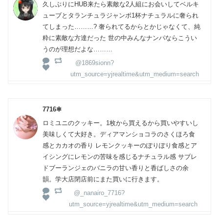
久しぶりにHUB来たら素敵な2人組にお会いしてベルキ
ューブとタランチュラジャンボ1杯ナチュラルに奢られ
てしまった………? 奢られてるからとかじゃなくて、純
粋に素敵な方達だった 世の中みんなナンパならこうい
うのが理想だよな………
@1869sionn?
utm_source=yjrealtime&utm_medium=search
7716✻
ロミユニのクッキー。1枚から買えるから買いやすいし
美味しくて大好き。ディアマンショコラのさくほろ食
感とカカオの香り レモンクッキーのぽりぽり食感とア
イシングにレモンの苦味を感じるナチュラル感 サブレ
ドブーランジェのバニラの甘い香りと香ばしさの余
韻。学大店閉店前にまた買いに行きます。
@_nanairo_7716?
utm_source=yjrealtime&utm_medium=search