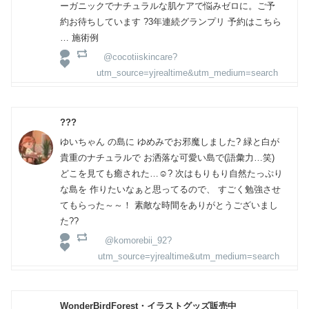
ーガニックでナチュラルな肌ケアで悩みゼロに。ご予
約お待ちしています ?3年連続グランプリ 予約はこちら
… 施術例
@cocotiiskincare?
utm_source=yjrealtime&utm_medium=search
???
ゆいちゃん の島に ゆめみでお邪魔しました? 緑と白が
貴重のナチュラルで お洒落な可愛い島で(語彙力…笑)
どこを見ても癒された…☺️? 次はもりもり自然たっぷり
な島を 作りたいなぁと思ってるので、 すごく勉強させ
てもらった～～！ 素敵な時間をありがとうございまし
た??
@komorebii_92?
utm_source=yjrealtime&utm_medium=search
WonderBirdForest・イラストグッズ販売中