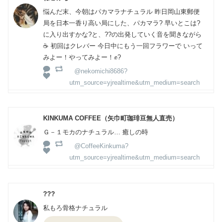
悩んだ末、今朝はパカマラナチュラル 昨日岡山東郵便
局を日本一香り高い局にした、パカマラ? 早いとこは?
に入り出すかな?と、??️の出発していく音を聞きながら
☕️ 初回はクレバー 今日中にもう一回フラワーで いって
みよー！やってみよー！✊?
@nekomichi8686?
utm_source=yjrealtime&utm_medium=search
KINKUMA COFFEE（矢巾町珈琲豆無人直売）
Ｇ－１モカのナチュラル… 癒しの時
@CoffeeKinkuma?
utm_source=yjrealtime&utm_medium=search
???
私もろ骨格ナチュラル