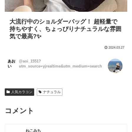
大流行中のショルダーバッグ！ 超軽量で
持ちやすく、ちょっぴりナチュラルな雰囲
気で最高?✨
2024.03.27
あお
@aoi_1551?
い
utm_source=yjrealtime&utm_medium=search
人気カラコン
ナチュラル
コメント
ねこみち