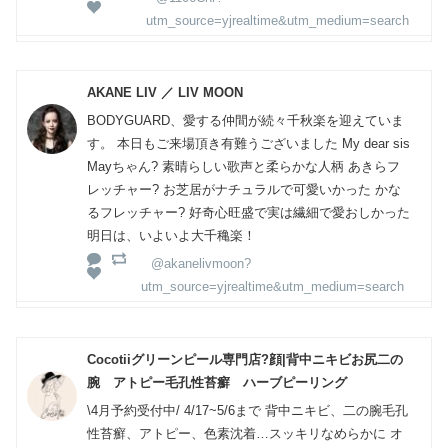
utm_source=yjrealtime&utm_medium=search
AKANE LIV ／ LIV MOON
BODYGUARD、愛する仲間が続々千秋楽を迎えていま
す。 本日もご来場頂き有難うございました My dear sis
Mayちゃん? 素晴らしい歌声と柔らかな人柄 あきらフ
レッチャー? お芝居がナチュラルで可愛いかった かな
るフレッチャー? 好奇心旺盛で実は繊細で愛おしかった
明日は、いよいよ大千穐楽！
@akanelivmoon?
utm_source=yjrealtime&utm_medium=search
Cocotiiグリーンピール専門店?顔|背中ニキビお尻二の
腕 アトピー毛孔性苔癬 ハーブピーリング
\4月予約受付中/ 4/17~5/6まで 背中ニキビ、二の腕毛孔
性苔癬、アトピー、色素沈着…スッキリなめらかに オ