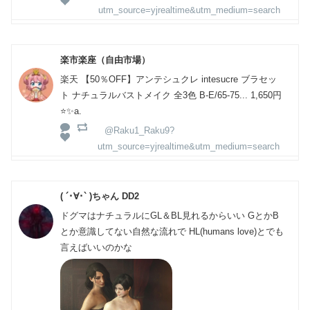
utm_source=yjrealtime&utm_medium=search
楽市楽座（自由市場）
楽天 【50％OFF】アンテシュクレ intesucre ブラセッ
ト ナチュラルバストメイク 全3色 B-E/65-75... 1,650円
⭐️✨a.
@Raku1_Raku9?
utm_source=yjrealtime&utm_medium=search
( ´･∀･` )ちゃん DD2
ドグマはナチュラルにGL＆BL見れるからいい GとかB
とか意識してない自然な流れで HL(humans love)とでも
言えばいいのかな