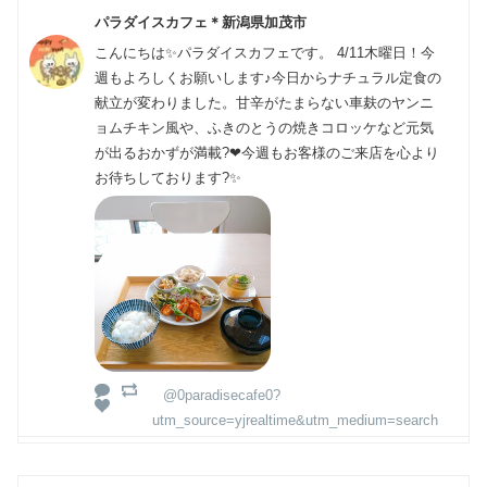
パラダイスカフェ＊新潟県加茂市
こんにちは✨パラダイスカフェです。 4/11木曜日！今
週もよろしくお願いします♪今日からナチュラル定食の
献立が変わりました。甘辛がたまらない車麸のヤンニ
ョムチキン風や、ふきのとうの焼きコロッケなど元気
が出るおかずが満載?❤今週もお客様のご来店を心より
お待ちしております?✨
@0paradisecafe0?
utm_source=yjrealtime&utm_medium=search