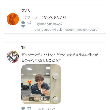
ぴより
、ナチュラルになってきたよねー
@mafuyuaikawa?
utm_source=yjrealtime&utm_medium=search
Tif
デイジーク使いやすいんだ〜と☺️ナチュラルに仕上が
るのかな？?あとどこだろ？
@1106Chr?