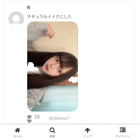
R
ナチュラルメイクにした
@o0omuu?
utm_source=yjrealtime&utm_medium=search
ホーム
検索
トップ
サイドバー