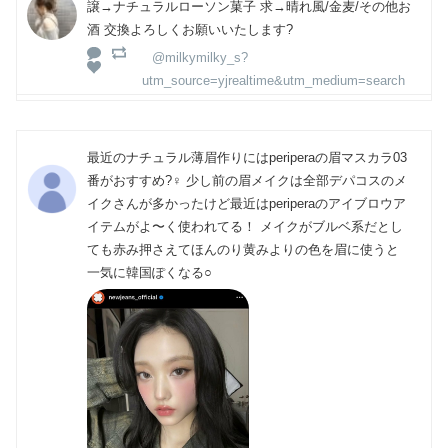
譲→ナチュラルローソン菓子 求→晴れ風/金麦/その他お
酒 交換よろしくお願いいたします?
@milkymilky_s?
utm_source=yjrealtime&utm_medium=search
最近のナチュラル薄眉作りにはperiperaの眉マスカラ03
番がおすすめ?‍♀️ 少し前の眉メイクは全部デパコスのメ
イクさんが多かったけど最近はperiperaのアイブロウア
イテムがよ〜く使われてる！ メイクがブルベ系だとし
ても赤み押さえてほんのり黄みよりの色を眉に使うと
一気に韓国ぽくなる○