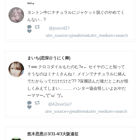
ⁿᵘⁿ⋆
ヨントン中にナチュラルにジャケット脱ぐのやめてく
んない…?
@jmnct42?
utm_source=yjrealtime&utm_medium=search
まいち(恋深@うにく舞)
？ww クロコダイルもたのむ?✊← セイヤのこと知って
そうなのはミナミさんね！ メインでナチュラルに絡ん
でたからってだけだけど?? ?深層読んだ後だとこれが怪
しくみえてしまい……… ハンター協会怪しいよおやだ
ーママー｡°(°`ω´ °)°｡
@A2mor1io?
utm_source=yjrealtime&utm_medium=search
悠木思恩@3/31-4/3大阪遠征