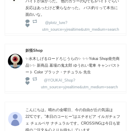
バイトが深かった。 他のカラーのQでも3バイトぐらい
反応はあったけど乗らなかった。 バス釣りって本当に
面白いな。
@plotz_lure?
utm_source=yjrealtime&utm_medium=search
妖怪Shop
✨水木しげるロードろじうらの✨ ✨✨Yokai Shop発売商
品✨✨ 新商品 墓場の鬼太郎 ゆうれい電車 キャンバスト
ート Color ブラック・ナチュラル 先生
@YOUKAI_Shop?
utm_source=yjrealtime&utm_medium=search
こんにちは。晴れの金曜日、今の自由が丘の気温は
22℃です。”本日のコーヒー”はエチオピア イルガチェフ
ェ チェルベサ ナチュラルです。CROSSINGは今日も皆
様のご注文を心よりお待ちしています