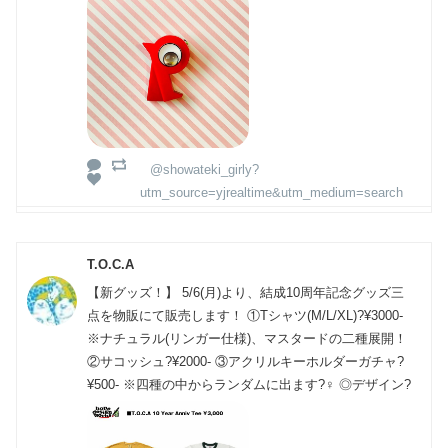
@showateki_girly?
utm_source=yjrealtime&utm_medium=search
T.O.C.A
【新グッズ！】 5/6(月)より、結成10周年記念グッズ三
点を物販にて販売します！ ①Tシャツ(M/L/XL)?¥3000-
※ナチュラル(リンガー仕様)、マスタードの二種展開！
②サコッシュ?¥2000- ③アクリルキーホルダーガチャ?
¥500- ※四種の中からランダムに出ます?‍♀️ ◎デザイン?