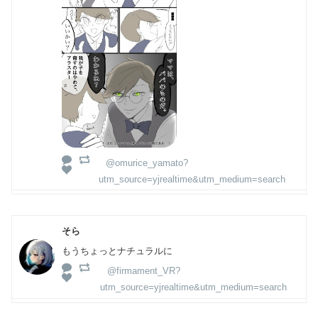
@omurice_yamato?
utm_source=yjrealtime&utm_medium=search
そら
もうちょっとナチュラルに
@firmament_VR?
utm_source=yjrealtime&utm_medium=search