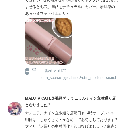
て嬉しい? なめらかな塗り心地で肉球ブラシで肌に馴染
ませると毛穴、凹凸をナチュラルにカバー。素肌感の
あるセミマット仕上がり?
@eri_e_ri12?
utm_source=yjrealtime&utm_medium=search
MALUTA CAFE☕️引継ぎ ナチュラルナイン立教通り店
となりました‼️
ナチュラルナイン立教通り店明日も14時オープン✨✨
明日は しゅうさく・かなめ でお待ちしております?
フィリピン帰りの中村周作と沢山投げましょ〜? 麻雀シ