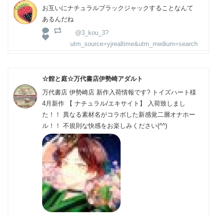
お互いにナチュラルブラックジャックすることなんて
あるんだね
@3_kou_3?
utm_source=yjrealtime&utm_medium=search
☆館と庭☆万代書店伊勢崎アダルト
万代書店 伊勢崎店 新作入荷情報です? トイズハート様
4月新作 【 ナチュラル/エキサイト】 入荷致しまし
た！！ 異なる素材名がコラボした新感覚二層オナホー
ル！！ 不規則な快感をお楽しみください(^^)