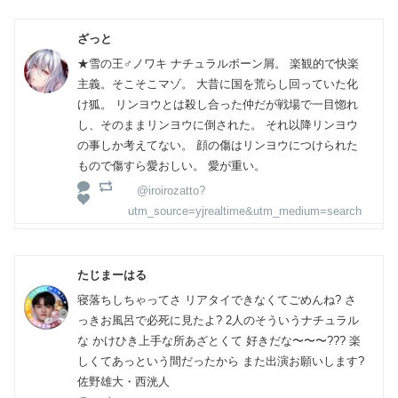
ざっと
★雪の王♂ノワキ ナチュラルボーン屑。 楽観的で快楽
主義。そこそこマゾ。 大昔に国を荒らし回っていた化
け狐。 リンヨウとは殺し合った仲だが戦場で一目惚れ
し、そのままリンヨウに倒された。 それ以降リンヨウ
の事しか考えてない。 顔の傷はリンヨウにつけられた
もので傷すら愛おしい。 愛が重い。
@iroirozatto?
utm_source=yjrealtime&utm_medium=search
たじまーはる
寝落ちしちゃってさ リアタイできなくてごめんね? さ
っきお風呂で必死に見たよ? 2人のそういうナチュラル
な かけひき上手な所あざとくて 好きだな〜〜〜??? 楽
しくてあっという間だったから また出演お願いします?
佐野雄大・西洸人