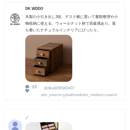
DK WDDO
木製の小引き出し3段。デスク横に置いて書類整理や小
物収納に使える。ウォールナット材で高級感あり。落
ち着いたナチュラルインテリアにぴったり。
@dkw609596040?
utm_source=yjrealtime&utm_medium=search
／