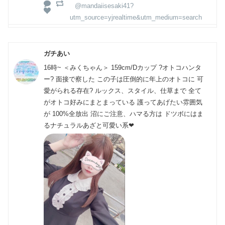
@mandaiisesaki41?
utm_source=yjrealtime&utm_medium=search
ガチあい
16時~ ＜みくちゃん＞ 159cm/Dカップ ?オトコハンタ
ー? 面接で察した この子は圧倒的に年上のオトコに 可
愛がられる存在? ルックス、スタイル、仕草まで 全て
がオトコ好みにまとまっている 護ってあげたい雰囲気
が 100%全放出 沼にご注意、ハマる方は ドツボにはま
るナチュラルあざと可愛い系❤