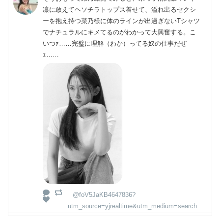
凛に敢えてヘソチラトップス着せて、溢れ出るセクシ
ーを抱え持つ菜乃様に体のラインが出過ぎないTシャツ
でナチュラルにキメてるのがわかって大興奮する。こ
いつｧ……完璧に理解（わか）ってる奴の仕事だぜ
ｪ……
@foV5JaKB4647836?
utm_source=yjrealtime&utm_medium=search