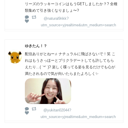
リーズのラッキーコインはもうGETしましたか？?️ 全種
類集めて引き強くなりましょ〜?
@natural9rikk?
utm_source=yjrealtime&utm_medium=search
ゆきたん！？
配信ありがとねー♫ ナチュラルに飛ばさないで！笑 こ
れはもうさっほーとプリクラデートしても許してもら
えたり…( ˙꒳​˙ )? 楽しく喋ってる姿を見るだけでも心が
満たされるので気が向いたらまたよろしく✨
@yukitan02044?
utm_source=yjrealtime&utm_medium=search