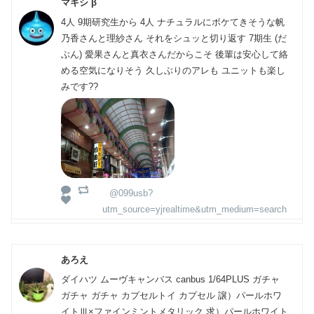
マキシ β
4人 9期研究生から 4人 ナチュラルにボケてきそうな帆
乃香さんと理紗さん それをシュッと切り返す 7期生 (だ
ぶん) 愛果さんと真衣さんだからこそ 後輩は安心して絡
める空気になりそう 久しぶりのアレも ユニットも楽し
みです??
@099usb?
utm_source=yjrealtime&utm_medium=search
あろえ
ダイハツ ムーヴキャンバス canbus 1/64PLUS ガチャ
ガチャ ガチャ カプセルトイ カプセル 譲）パールホワ
イトⅢ×ファインミントメタリック 求）パールホワイト