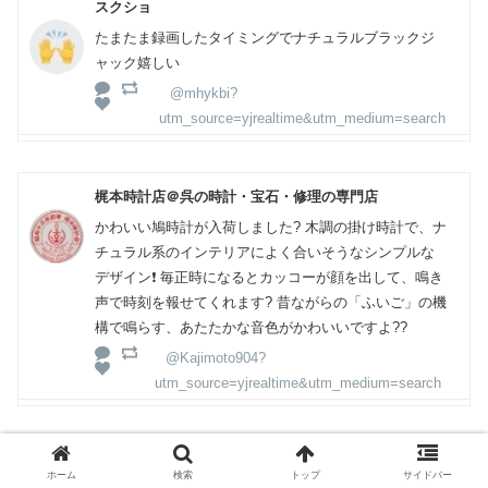
スクショ
たまたま録画したタイミングでナチュラルブラックジ
ャック嬉しい
@mhykbi?
utm_source=yjrealtime&utm_medium=search
梶本時計店＠呉の時計・宝石・修理の専門店
かわいい鳩時計が入荷しました?️ 木調の掛け時計で、ナ
チュラル系のインテリアによく合いそうなシンプルな
デザイン❗️ 毎正時になるとカッコーが顔を出して、鳴き
声で時刻を報せてくれます?️ 昔ながらの「ふいご」の機
構で鳴らす、あたたかな音色がかわいいですよ??
@Kajimoto904?
utm_source=yjrealtime&utm_medium=search
コロコロ
ホーム
検索
トップ
サイドバー