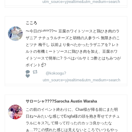
utm_source=yjrealtime&utm_medium=search
こころ
〜今日のᴸᵘᴺᑦᴴ??〜 豆腐ホワイトソースと鶏ひき肉のラ
ザニア ナチュラルチーズと胡桃の人参ラペ 無限きのこ
とツナ 梅干し 以前より食べたかったラザニアを? レト
ルトの有機ミートソースに鶏ひき肉を加え、豆腐ホワ
イトソースで簡単に? ラペはバルサミコ酢とはちみつが
ポイント☝?
@kokoogu?
utm_source=yjrealtime&utm_medium=search
サローシャ????Sarocha Austin Waraha
この前のイベント終わりに、Char様が帰る前にまた明
日ね〜みたいな感じでEngfa様の頭を抱き寄せてナチュ
ラルにキス?して帰って行ったのカッコ良かったな
ぁ…??この慣れた感じは見えないところでいつもやっ