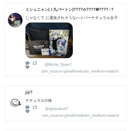
ミシュニャン(Ｊ九バートン)?️???️⛄️????⚽️????♂?
じゃなくて に選抜されそうなハイパーナチュラル女子
@Miche_Nyan?
utm_source=yjrealtime&utm_medium=search
jiji?
ナチュラルの味
@ajiotsukuri?
utm_source=yjrealtime&utm_medium=search