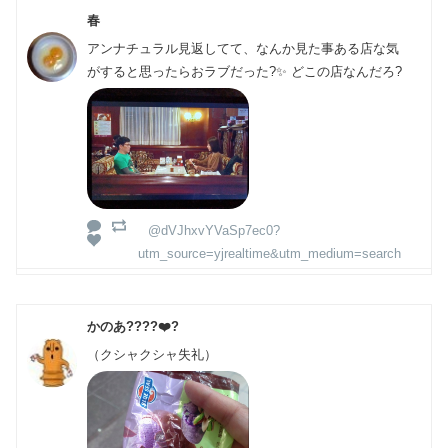
春
アンナチュラル見返してて、なんか見た事ある店な気
がすると思ったらおラブだった?✨ どこの店なんだろ?
@dVJhxvYVaSp7ec0?
utm_source=yjrealtime&utm_medium=search
かのあ????❤️?
（クシャクシャ失礼）