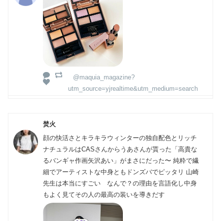
@maquia_magazine?
utm_source=yjrealtime&utm_medium=search
焚火
顔の快活さとキラキラウィンターの独自配色とリッチ
ナチュラルはCASさんからうあさんが貰った「高貴な
るバンギャ作画矢沢あい」がまさにだった〜 純粋で繊
細でアーティストな中身ともドンズバでピッタリ 山崎
先生は本当にすごい なんで？の理由を言語化し中身
もよく見てその人の最高の装いを導きだす