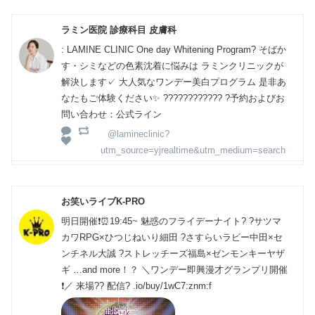
ラミン医院 診療科目 皮膚科
: LAMINE CLINIC One day Whitening Program? そばか
す・シミなどの色素沈着に悩みは ラミンクリニックが
解決します✓ 大人気なワンデー美白プログラム 是非あ
なたもご体験ください✨️ ???????????? ?予約およびお
問い合わせ：公式ライン
@lamineclinic?
utm_source=yjrealtime&utm_medium=search
お笑いライブK-PRO
明日開催❗⏰19:45~ 魅惑のフライデーナイト? ?サツマ
カワRPG×ひつじねいり細田 ?さすらいラビー中田×セ
ンチネル大誠 ?ストレッチーズ福島×ゼンモンキーヤザ
ギ …and more！？ ＼ワンデー即興漫才グランプリ開催
❗／ 来場?? 配信? .io/buy/1wC7:znm:f