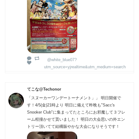
@white_blue07?
utm_source=yjrealtime&utm_medium=search
てこな@Techonor
「スヌーカーワンデートーナメント」」 明日開催で
す！4/5(金)21時より 明日に備えて昨晩も"Sacc's
Snooker Club"に集まってたところにお邪魔して３フレ
ーム程撞かせて貰いました！ 明日の大会思いの外エン
トリー頂いてて結構賑やかな大会になりそうです！