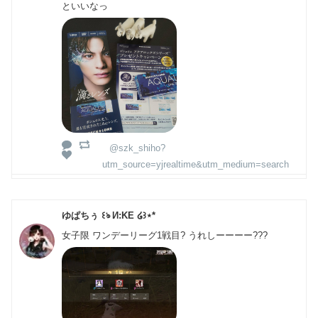
といいなっ
@szk_shiho?
utm_source=yjrealtime&utm_medium=search
ゆぱちぅ ꒰ঌ И:KE ໒꒱⋆*
女子限 ワンデーリーグ1戦目? うれしーーーー???