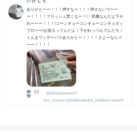
い け じ り
ありがとーー！！！押すなー！！！押さないでーー
ー！！！！フラッシュ焚くなー！!！邪魔なんだよ下が
れーーー！！！\コ〜ンギョ〜コンギョ〜コンギョガッ
プロ〜〜/お前入ってんだよ！下がれっつんでんだろ！
ぐんまワンデーパスありがとー！！！！さよーならァ
ーー！！！！
@airhooooooorn?
utm_source=yjrealtime&utm_medium=search