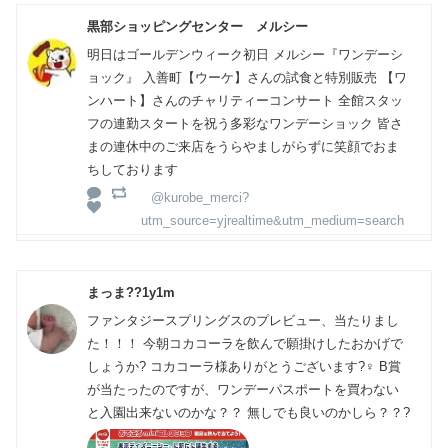
黒部ショッピングセンター メルシー
明日はゴールデンウィーク初日 メルシー『ワンデーシ
ョック』 入善町【ウーケ】さんの試食と特別販売 【ワ
ンハート】さんのチャリティーコンサート 全館スタッ
フの連勤スタートを祝う多彩なワンデーショック 皆さ
まの連休中のご来店をうらやましがらずに笑顔でおま
ちしております
@kurobe_merci?
utm_source=yjrealtime&utm_medium=search
まっま??1y1m
ファンタジースプリングスのプレビュー、当たりまし
た！！！ 今朝コカコーラを飲んで願掛けしたおかげで
しょうか? コカコーラ様ありがとうございます?‍♀️ B賞
が当たったのですが、ワンデーパスポートを買わない
と入園出来ないのかな？？ 無しでも良いのかしら？？?