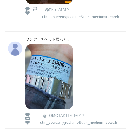
@Diva_8131?
utm_source=yjrealtime&utm_medium=search
ワンデーチケット買った。
@TOMOTAK11791694?
utm_source=yjrealtime&utm_medium=search