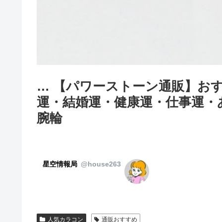
… 【パワーストーン通販】おす
運・結婚運・健康運・仕事運・
腕輪
星空情報局
@house263
人気カラコン
通販おすすめ