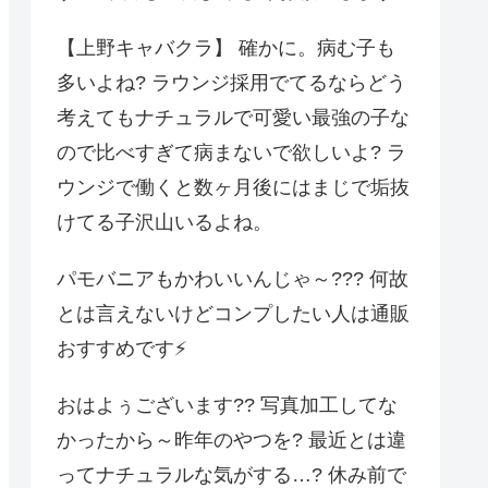
【上野キャバクラ】 確かに。病む子も
多いよね? ラウンジ採用でてるならどう
考えてもナチュラルで可愛い最強の子な
ので比べすぎて病まないで欲しいよ? ラ
ウンジで働くと数ヶ月後にはまじで垢抜
けてる子沢山いるよね。
パモバニアもかわいいんじゃ～??? 何故
とは言えないけどコンプしたい人は通販
おすすめです⚡️
おはよぅございます?? 写真加工してな
かったから～昨年のやつを? 最近とは違
ってナチュラルな気がする…? 休み前で