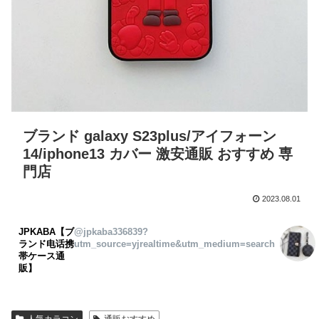
ブランド galaxy S23plus/アイフォーン
14/iphone13 カバー 激安通販 おすすめ 専
門店
2023.08.01
JPKABA【ブ
@jpkaba336839?
ランド电话携
utm_source=yjrealtime&utm_medium=search
帯ケース通
販】
人気カラコン
通販おすすめ