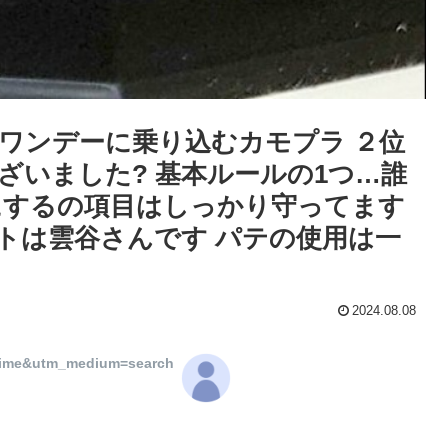
ワンデーに乗り込むカモプラ ２位
ございました? 基本ルールの1つ…誰
にするの項目はしっかり守ってます
キットは雲谷さんです パテの使用は一
2024.08.08
ltime&utm_medium=search