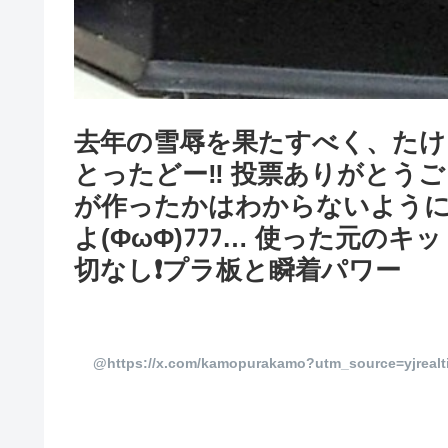
去年の雪辱を果たすべく、たけ
とったどー‼️ 投票ありがとう
が作ったかはわからないよう
よ(ΦωΦ)ﾌﾌﾌ… 使った元の
切なし❗プラ板と瞬着パワー
@https://x.com/kamopurakamo?utm_source=yjrea