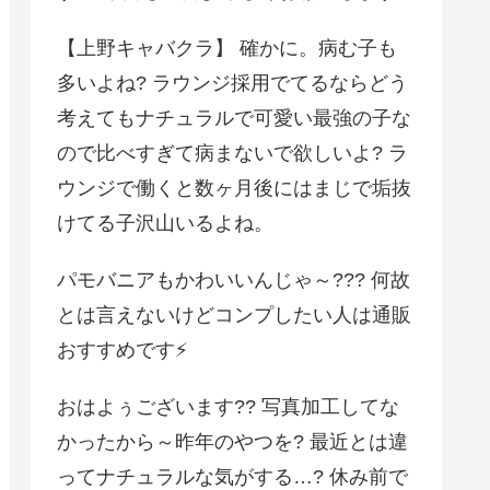
【上野キャバクラ】 確かに。病む子も
多いよね? ラウンジ採用でてるならどう
考えてもナチュラルで可愛い最強の子な
ので比べすぎて病まないで欲しいよ? ラ
ウンジで働くと数ヶ月後にはまじで垢抜
けてる子沢山いるよね。
パモバニアもかわいいんじゃ～??? 何故
とは言えないけどコンプしたい人は通販
おすすめです⚡️
おはよぅございます?? 写真加工してな
かったから～昨年のやつを? 最近とは違
ってナチュラルな気がする…? 休み前で